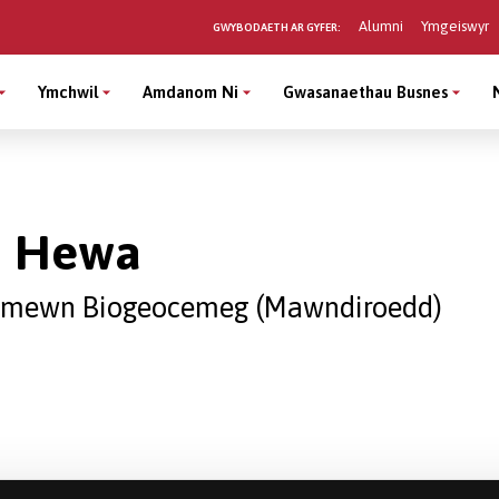
Alumni
Ymgeiswyr
GWYBODAETH AR GYFER:
Ymchwil
Amdanom Ni
Gwasanaethau Busnes
u Hewa
l mewn Biogeocemeg (Mawndiroedd)