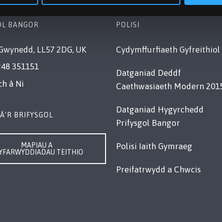
OL BANGOR
POLISI
Gwynedd, LL57 2DG, UK
Cydymffurfiaeth Gyfreithiol
248 351151
Datganiad Deddf
ch â Ni
Caethwasiaeth Modern 201
Datganiad Hygyrchedd
Â’R BRIFYSGOL
Prifysgol Bangor
MAPIAU A
Polisi Iaith Gymraeg
YFARWYDDIADAU TEITHIO
Preifatrwydd a Chwcis