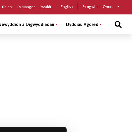
Select
English
Fy ngwlad:
Rhieni
Fy Mangor
Swyddi
a
country
Newyddion a Digwyddiadau
Dyddiau Agored