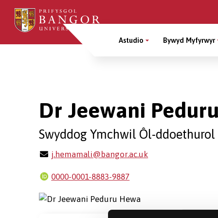
Sgipiwch
i’r
Main
prif
Astudio
Bywyd Myfyrwyr
gynnwys
Menu
Breadcrumb
Dr Jeewani Pedur
Swyddog Ymchwil Ôl-ddoethuro
j.hemamali@bangor.ac.uk
0000-0001-8883-9887