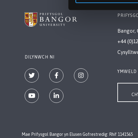
PRIFYSG
Bangor, 
+44 (0)1
Cysylltw
DILYNWCH NI
YMWELD 
CH
Mae Prifysgol Bangor yn Elusen Gofrestredig: Rhif 1141565