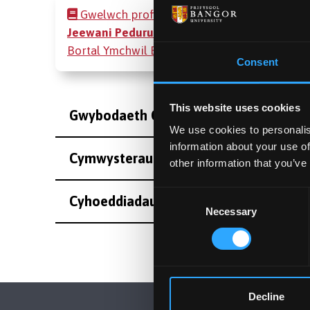
Gwelwch proffil
Dr
Jeewani Peduru Hewa
ar
Bortal Ymchwil Bangor
Consent
This website uses cookies
Gwybodaeth Cyswllt
We use cookies to personalis
information about your use of
Cymwysterau
other information that you’ve
Consent
Cyhoeddiadau
Necessary
Selection
Decline