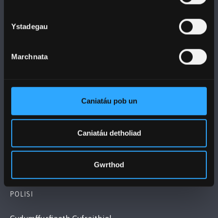
Ystadegau
PRIFYSGOL BANGOR
Marchnata
Bangor, Gwynedd, LL57 2DG, UK
+44 1248 351 151
Cysylltwch â Ni
Caniatáu pob un
YMWELD Â’R BRIFYSGOL
Caniatáu detholiad
MAPIAU A CHYFARWYDDIADAU TEITHIO
Gwrthod
POLISI