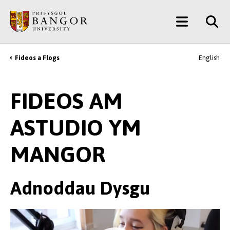
Neidio
Main
i’r
Prif
Menu
Gynnwys
Fideos a Flogs
English
Breadcrumb
FIDEOS AM
ASTUDIO YM
MANGOR
Adnoddau Dysgu