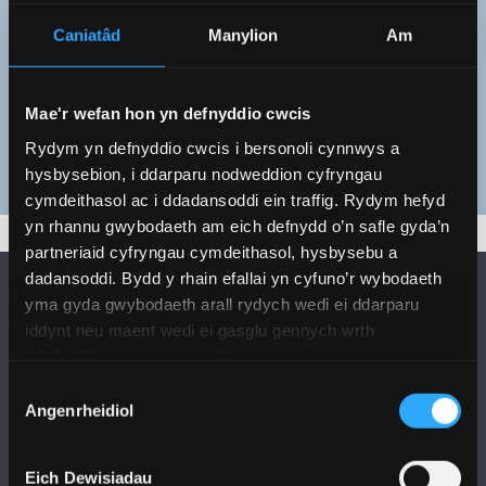
Gwyddorau'r Amgylchedd a Pheirianneg
Caniatâd
Manylion
Am
Gwyddorau Dynol
Mae'r wefan hon yn defnyddio cwcis
Rydym yn defnyddio cwcis i bersonoli cynnwys a
hysbysebion, i ddarparu nodweddion cyfryngau
cymdeithasol ac i ddadansoddi ein traffig. Rydym hefyd
yn rhannu gwybodaeth am eich defnydd o’n safle gyda’n
partneriaid cyfryngau cymdeithasol, hysbysebu a
dadansoddi. Bydd y rhain efallai yn cyfuno’r wybodaeth
yma gyda gwybodaeth arall rydych wedi ei ddarparu
iddynt neu maent wedi ei gasglu gennych wrth
ddefnyddio eu gwasanaethau.
Dewis
DILYNWCH NI
Angenrheidiol
Caniatâd
Eich Dewisiadau