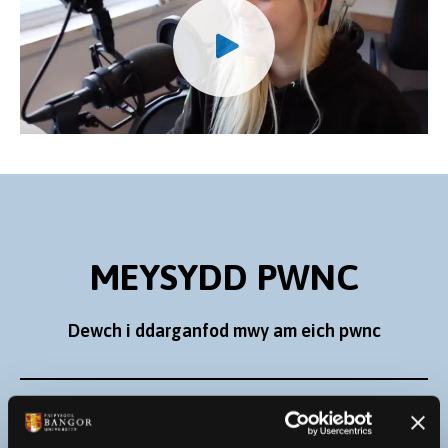
MEYSYDD PWNC
Dewch i ddarganfod mwy am eich pwnc
Celfyddydau, Dyniaethau a Busnes