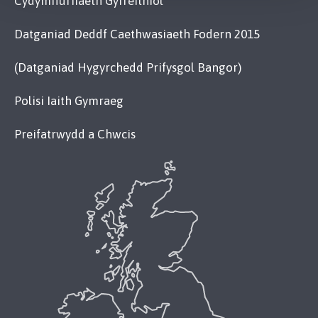
Cydymffurfiaeth Gyfreithiol
Datganiad Deddf Caethwasiaeth Fodern 2015
(Datganiad Hygyrchedd Prifysgol Bangor)
Polisi Iaith Gymraeg
Preifatrwydd a Chwcis