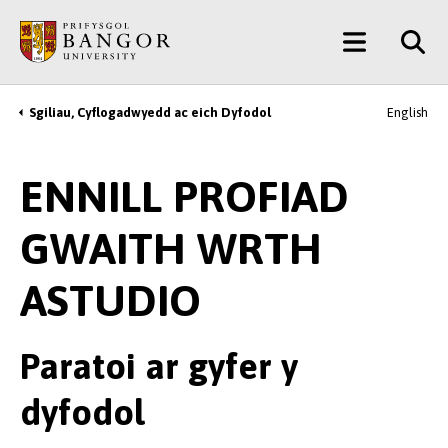
Neidio
Main
i’r
Prif
Menu
Gynnwys
Sgiliau, Cyflogadwyedd ac eich Dyfodol
English
Breadcrumb
ENNILL PROFIAD
GWAITH WRTH
ASTUDIO
Paratoi ar gyfer y
dyfodol