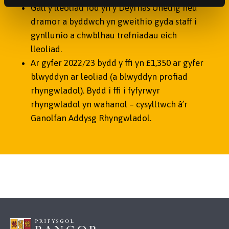
Gall y lleoliad fod yn y Deyrnas Unedig neu
dramor a byddwch yn gweithio gyda staff i
gynllunio a chwblhau trefniadau eich
lleoliad.
Ar gyfer 2022/23 bydd y ffi yn £1,350 ar gyfer
blwyddyn ar leoliad (a blwyddyn profiad
rhyngwladol). Bydd i ffi i fyfyrwyr
rhyngwladol yn wahanol – cysylltwch â’r
Ganolfan Addysg Rhyngwladol.