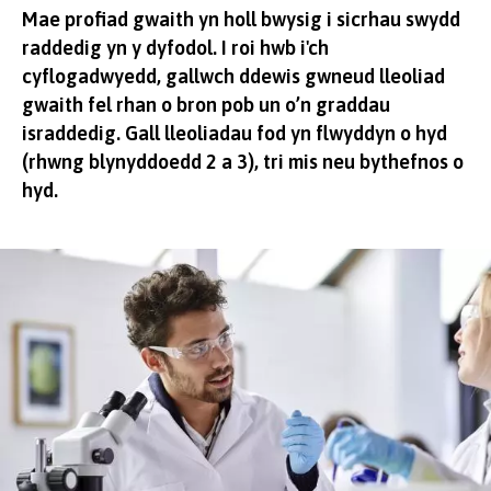
Mae profiad gwaith yn holl bwysig i sicrhau swydd
raddedig yn y dyfodol. I roi hwb i'ch
cyflogadwyedd, gallwch ddewis gwneud lleoliad
gwaith fel rhan o bron pob un o’n graddau
israddedig. Gall lleoliadau fod yn flwyddyn o hyd
(rhwng blynyddoedd 2 a 3), tri mis neu bythefnos o
hyd.