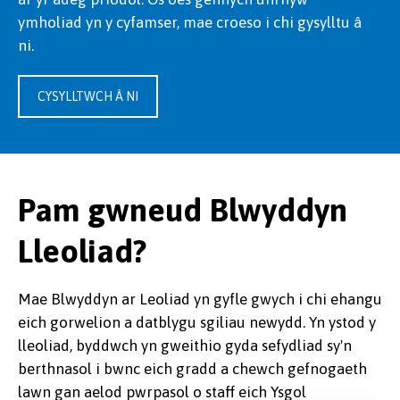
ymholiad yn y cyfamser, mae croeso i chi gysylltu â
ni.
CYSYLLTWCH Â NI
Pam gwneud Blwyddyn
Lleoliad?
Mae Blwyddyn ar Leoliad yn gyfle gwych i chi ehangu
eich gorwelion a datblygu sgiliau newydd. Yn ystod y
lleoliad, byddwch yn gweithio gyda sefydliad sy'n
berthnasol i bwnc eich gradd a chewch gefnogaeth
lawn gan aelod pwrpasol o staff eich Ysgol