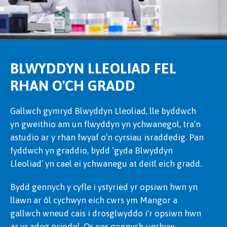
BLWYDDYN LLEOLIAD FEL
RHAN O'CH GRADD
Gallwch gymryd Blwyddyn Lleoliad, lle byddwch
yn gweithio am un flwyddyn yn ychwanegol, tra’n
astudio ar y rhan fwyaf o’n cyrsiau israddedig. Pan
fyddwch yn graddio, bydd ‘gyda Blwyddyn
Lleoliad’ yn cael ei ychwanegu at deitl eich gradd.
Bydd gennych y cyfle i ystyried yr opsiwn hwn yn
llawn ar ôl cychwyn eich cwrs ym Mangor a
gallwch wneud cais i drosglwyddo i'r opsiwn hwn
ar yr adeg priodol. Os oes gennych unrhyw