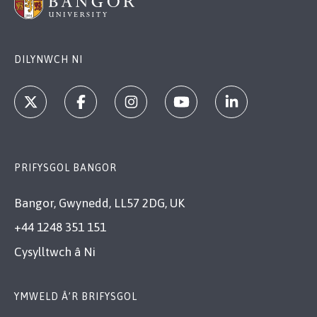
DILYNWCH NI
PRIFYSGOL BANGOR
Bangor, Gwynedd, LL57 2DG, UK
+44 1248 351 151
Cysylltwch â Ni
YMWELD Â’R BRIFYSGOL