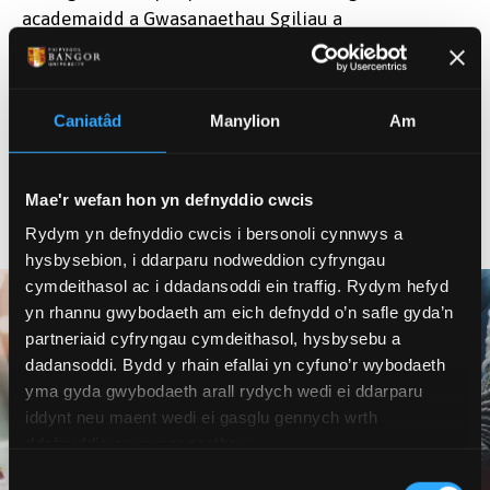
academaidd a Gwasanaethau Sgiliau a
Chyflogadwyedd y Brifysgol.
Cewch bersbectif gwahanol ar eich pwnc a gwneud
Caniatâd
Manylion
Am
cysylltiadau hynod ddefnyddiol mewn byd gwaith.
Pan fyddwch wedi cwblhau’r lleoliad, rydych yn siwr
o ddychwelyd i Fangor yn fwy brwdfrydig,
Mae'r wefan hon yn defnyddio cwcis
annibynnol a hyderus.
Rydym yn defnyddio cwcis i bersonoli cynnwys a
hysbysebion, i ddarparu nodweddion cyfryngau
cymdeithasol ac i ddadansoddi ein traffig. Rydym hefyd
yn rhannu gwybodaeth am eich defnydd o’n safle gyda’n
partneriaid cyfryngau cymdeithasol, hysbysebu a
dadansoddi. Bydd y rhain efallai yn cyfuno’r wybodaeth
yma gyda gwybodaeth arall rydych wedi ei ddarparu
iddynt neu maent wedi ei gasglu gennych wrth
ddefnyddio eu gwasanaethau.
Dewis