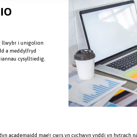
IO
 llwybr i unigolion
dd a meddylfryd
nnau cysylltiedig.
dyn academaidd mae'r cwrs yn cychwyn ynddi yn hytrach na'