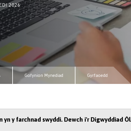
EDI 2026
s
Gofynion Mynediad
Gyrfaoedd
an yn y farchnad swyddi. Dewch i'r Digwyddiad Ô