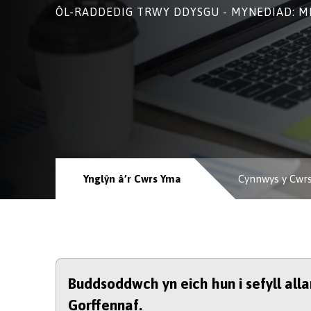
ÔL-RADDEDIG TRWY DDYSGU - MYNEDIAD: M
Ynglŷn â’r Cwrs Yma
Cynnwys y Cwr
Buddsoddwch yn eich hun i sefyll all
Gorffennaf.