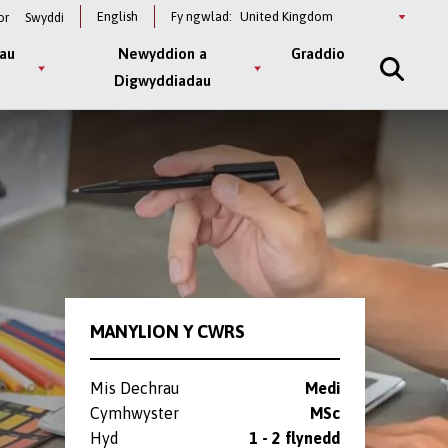
Select
English
Fy ngwlad:
or
Swyddi
a
country
au
Newyddion a
Graddio
Digwyddiadau
MANYLION Y CWRS
Mis Dechrau
Medi
Cymhwyster
MSc
Hyd
1 - 2 flynedd