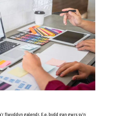
r flwyddyn galendr. E.e. bydd gan gwrs sy'n