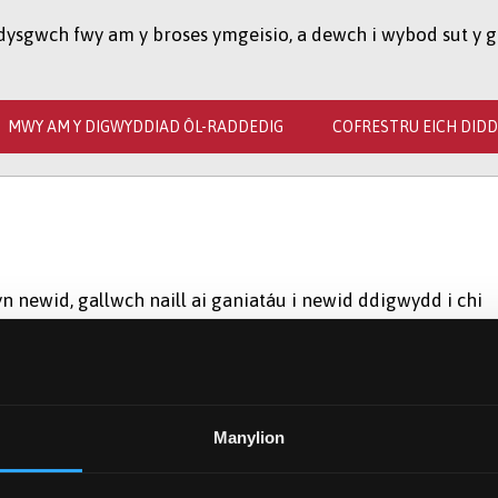
 dysgwch fwy am y broses ymgeisio, a dewch i wybod sut y g
MWY AM Y DIGWYDDIAD ÔL-RADDEDIG
COFRESTRU EICH DID
 newid, gallwch naill ai ganiatáu i newid ddigwydd i chi
dd y cwrs Dylunio Arloesi Cymhwysol yn eich paratoi i
 alluogi newid ym mha bynnag faes a ddewiswch, trwy
 ar sail profiad. Bydd y cwrs hwn yn eich cyflwyno i'r sgili
 siglo'r cwch mewn perthynas â gweithgareddau arloesi
Manylion
sy'n cynnwys projectau dylunio; astudiaeth academaidd; a'r