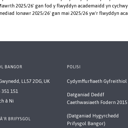
wrth 2025/26' gan fod y flwyddyn academaidd yn cychwyn
ynediad Ionawr 2025/26' gan mai 2025/26 yw'r flwyddyn ac
OL BANGOR
POLISI
Gwynedd, LL57 2DG, UK
Cydymffurfiaeth Gyfreithiol
 351 151
Datganiad Deddf
ch â Ni
Caethwasiaeth Fodern 2015
(Datganiad Hygyrchedd
Â’R BRIFYSGOL
Prifysgol Bangor)