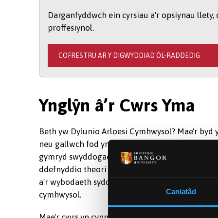
Darganfyddwch ein cyrsiau a'r opsiynau llety,
proffesiynol.
COFRESTRU AR Y DIGWYDDIAD ÔL-RADDEDIG
Ynglŷn â’r Cwrs Yma
Beth yw Dylunio Arloesi Cymhwysol? Mae'r byd yn
neu gallwch fod yn rhan allweddol o'r newid. By
gymryd swyddogaeth arweiniol/weithredol wrth
ddefnyddio theori ac arferion masnachol cyfredol
a'r wybodaeth sydd eu hangen i lywio, rhwyfo a
Caniatâd
cymhwysol.
Mae'r cwrs yn cynnwys dau semester yn astudio, 