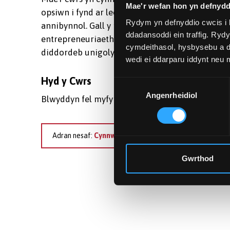
Mae'r wefan hon yn defnydd
opsiwn i fynd ar leoliad diwydiannol sy'n canol
Rydym yn defnyddio cwcis i 
annibynnol. Gall y project ymchwil terfynol ddil
ddadansoddi ein traffig. Ryd
entrepreneuriaeth neu wasanaeth ymgynghori ma
cymdeithasol, hysbysebu a d
diddordeb unigolyn.
wedi ei ddarparu iddynt neu
Hyd y Cwrs
Dewis
Angenrheidiol
Caniatâd
Blwyddyn fel myfyriwr llawn amser; hefyd ar gae
Adran nesaf:
Cynnwys y Cwrs
Gwrthod