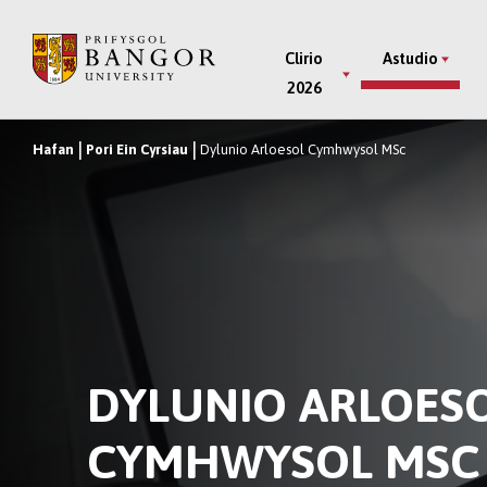
Neidio
i’r
Main
Clirio
Astudio
Prif
2026
Menu
Gynnwys
Hafan
Pori Ein Cyrsiau
Dylunio Arloesol Cymhwysol MSc
Breadcrumb
DYLUNIO ARLOES
CYMHWYSOL MSC