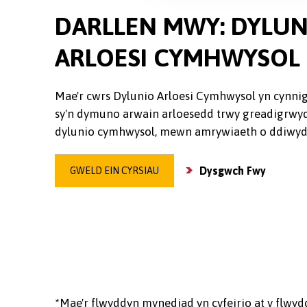
DARLLEN MWY: DYLUN
ARLOESI CYMHWYSOL
Mae'r cwrs Dylunio Arloesi Cymhwysol yn cynnig
sy'n dymuno arwain arloesedd trwy greadigrwy
dylunio cymhwysol, mewn amrywiaeth o ddiwydia
Dysgwch Fwy
GWELD EIN CYRSIAU
*Mae'r flwyddyn mynediad yn cyfeirio at y flwyd