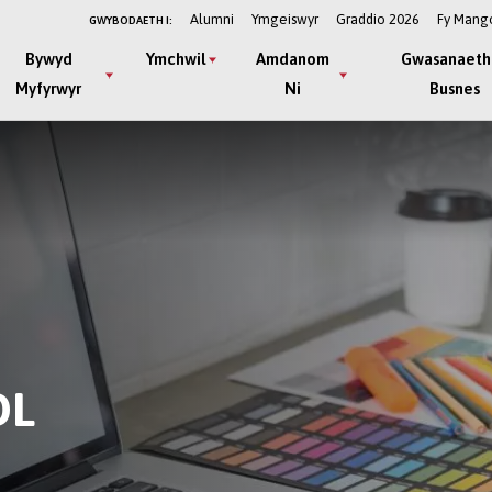
Alumni
Ymgeiswyr
Graddio 2026
Fy Mang
GWYBODAETH I:
Bywyd
Ymchwil
Amdanom
Gwasanaeth
Myfyrwyr
Ni
Busnes
OL