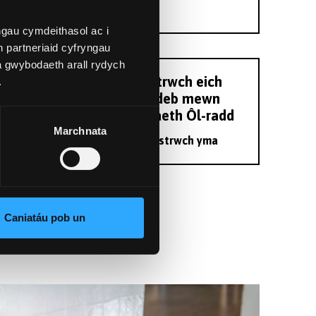
dysgu
gau cymdeithasol ac i
 partneriaid cyfryngau
a gwybodaeth arall rydych
Cofrestrwch eich
.
diddordeb mewn
astudiaeth Ôl-radd
Marchnata
Cofrestrwch yma
Caniatáu pob un