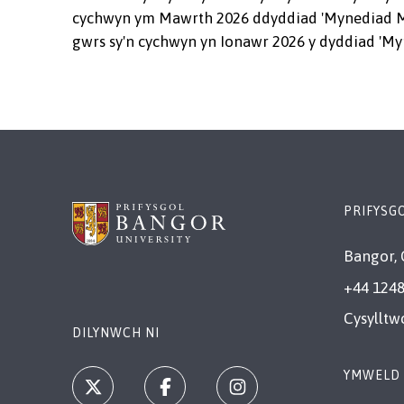
cychwyn ym Mawrth 2026 ddyddiad 'Mynediad Ma
gwrs sy'n cychwyn yn Ionawr 2026 y dyddiad 'M
PRIFYSG
Bangor, 
+44 1248
Cysylltw
DILYNWCH NI
YMWELD 