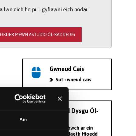
allwn eich helpu i gyflawni eich nodau
DORDEB MEWN ASTUDIO ÔL-RADDEDIG
Gwneud Cais
Sut i wneud cais
au
Ffioedd Dysgu Ôl-
radd
Am
Edrychwch ar ein
wybodaeth ffioedd