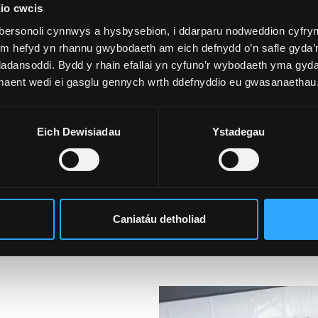
io cwcis
bwyntio ar ymchwil, gan arwain at broject ymchwil terfynol,
bersonoli cynnwys a hysbysebion, i ddarparu nodweddion cyfryn
yn tri llwybr, gyda ffocws ar gyflwyno rhywbeth masnachol,
ym hefyd yn rhannu gwybodaeth am eich defnydd o’n safle gyda’n
snachol, yn seiliedig ar ddyheadau gyrfa a maes
adansoddi. Bydd y rhain efallai yn cyfuno’r wybodaeth yma gyd
 maent wedi ei gasglu gennych wrth ddefnyddio eu gwasanaethau
Eich Dewisiadau
Ystadegau
l yn rhan-amser dros 2 flynedd.
Caniatáu detholiad