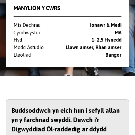
MANYLION Y CWRS
Mis Dechrau
Ionawr & Medi
Cymhwyster
MA
Hyd
1- 2.5 flynedd
Modd Astudio
Llawn amser, Rhan amser
Lleoliad
Bangor
Buddsoddwch yn eich hun i sefyll allan
yn y farchnad swyddi. Dewch i'r
Digwyddiad Ôl-raddedig ar ddydd