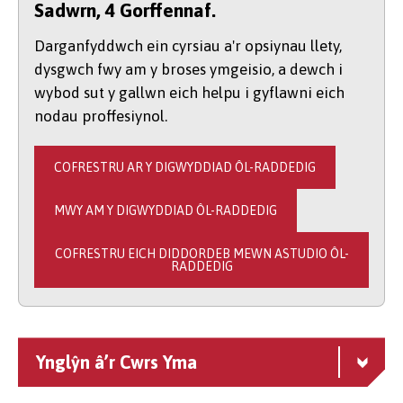
Sadwrn, 4 Gorffennaf.
Darganfyddwch ein cyrsiau a'r opsiynau llety,
dysgwch fwy am y broses ymgeisio, a dewch i
wybod sut y gallwn eich helpu i gyflawni eich
nodau proffesiynol.
COFRESTRU AR Y DIGWYDDIAD ÔL-RADDEDIG
MWY AM Y DIGWYDDIAD ÔL-RADDEDIG
COFRESTRU EICH DIDDORDEB MEWN ASTUDIO ÔL-
RADDEDIG
Ynglŷn â’r Cwrs Yma