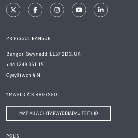
PRIFYSGOL BANGOR
Bangor, Gwynedd, LL57 2DG, UK
+44 1248 351 151
Cysylltwch â Ni
YMWELD Â’R BRIFYSGOL
MAPIAU A CHYFARWYDDIADAU TEITHIO
POLISI