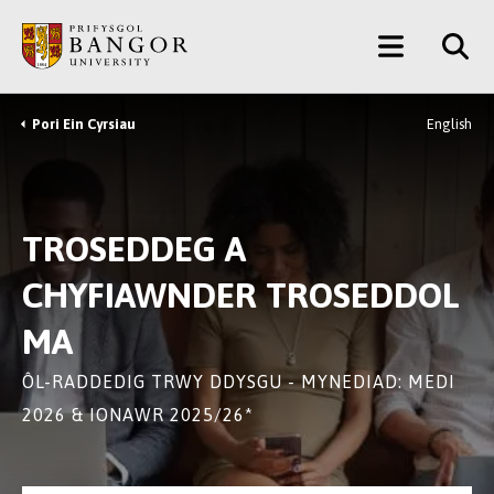
Neidio
Main
i’r
Prif
Menu
Gynnwys
Pori Ein Cyrsiau
English
Breadcrumb
TROSEDDEG A
CHYFIAWNDER TROSEDDOL
MA
ÔL-RADDEDIG TRWY DDYSGU - MYNEDIAD: MEDI
2026 & IONAWR 2025/26*