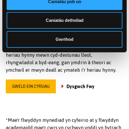
Caniatáu pob un
Mae Troseddeg Gymharol a Chyfiawnder
Troseddol yn ymdrin â'r problemau cymhleth sy'n
Caniatáu detholiad
codi ym maes troseddu, cyfiawnder a mynd ar
drywydd cyfiawnder troseddol yn y byd sydd
Gwrthod
ohoni. Mae ein MA Troseddeg Gymharol a
Chyfiawnder Troseddol yn caniatáu i chi astudio’r
heriau hynny mewn cyd-destunau lleol,
rhyngwladol a byd-eang, gan ymdrin â theori ac
ymchwil er mwyn deall ac ymateb i’r heriau hynny.
Dysgwch Fwy
GWELD EIN CYRSIAU
*Mae'r flwyddyn mynediad yn cyfeirio at y flwyddyn
academaidd mae'r cwrs yn cychwyn ynddi yn hytrach