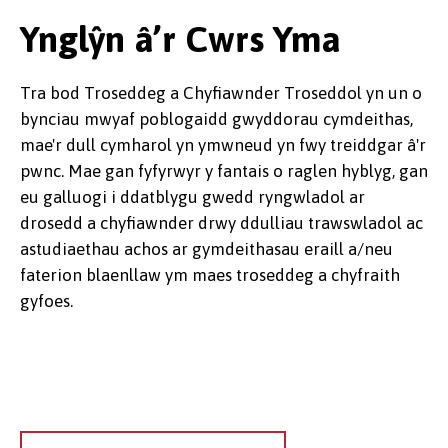
Ynglŷn â’r Cwrs Yma
Tra bod Troseddeg a Chyfiawnder Troseddol yn un o
bynciau mwyaf poblogaidd gwyddorau cymdeithas,
mae'r dull cymharol yn ymwneud yn fwy treiddgar â'r
pwnc. Mae gan fyfyrwyr y fantais o raglen hyblyg, gan
eu galluogi i ddatblygu gwedd ryngwladol ar
drosedd a chyfiawnder drwy ddulliau trawswladol ac
astudiaethau achos ar gymdeithasau eraill a/neu
faterion blaenllaw ym maes troseddeg a chyfraith
gyfoes.