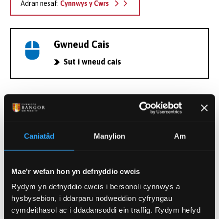
Adran nesaf:
Cynnwys y Cwrs
Gwneud Cais
Sut i wneud cais
Ffioedd Dysgu Ôl-radd
Edrychwch ar ein wybodaeth ffioedd
Caniatâd
Manylion
Am
dysgu
Mae'r wefan hon yn defnyddio cwcis
Cofrestrwch eich diddordeb
Rydym yn defnyddio cwcis i bersonoli cynnwys a
mewn astudiaeth Ôl-radd
hysbysebion, i ddarparu nodweddion cyfryngau
cymdeithasol ac i ddadansoddi ein traffig. Rydym hefyd
Cofrestrwch yma