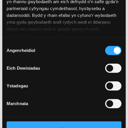
yn rhannu gwybodaeth am eich defnydd o’n safle gyda’n
partneriaid cyfryngau cymdeithasol, hysbysebu a
dadansoddi. Bydd y rhain efallai yn cyfuno’r wybodaeth
yma gyda gwybodaeth arall rydych wedi ei ddarparu
iddynt neu maent wedi ei gasglu gennych wrth
ddefnyddio eu gwasanaethau.
Dewis
Angenrheidiol
Caniatâd
Eich Dewisiadau
Ystadegau
Marchnata
DARLLEN MWY: TROSEDDEG A
CHYFIAWNDER TROSEDDOL