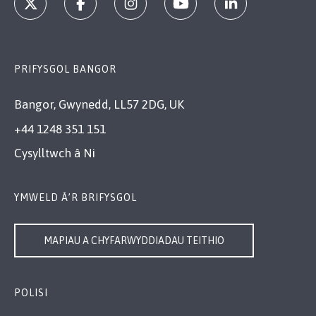
PRIFYSGOL BANGOR
Bangor, Gwynedd, LL57 2DG, UK
+44 1248 351 151
Cysylltwch â Ni
YMWELD Â’R BRIFYSGOL
MAPIAU A CHYFARWYDDIADAU TEITHIO
POLISI