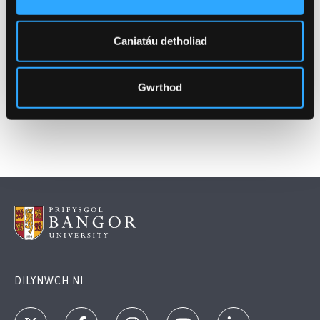
LL57 1DT
Caniatáu detholiad
RHAID ARCHEBU LLE YMLAEN LLAW
Gwrthod
DILYNWCH NI