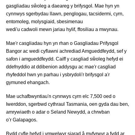
gasgliadau sŵoleg a daeareg y brifysgol. Mae hyn yn
cynnwys sgerbydau llawn, penglogau, tacsidermi, cyrn,
entomoleg, molysgiaid, sbesimenau
wedi'u cadwoli mewn jariau hylif, ffosiliau a mwynau.
Mae'r casgliadau hyn yn rhan o Gasgliadau Prifysgol
Bangor ac wedi cyflawni achrediad Amgueddfeydd, sef y
safon i amgueddfeydd. Caiff y casgliad sŵoleg hefyd ei
ddefnyddio at ddibenion addysgu ac mae'r casgliad
rhyfeddol hwn yn parhau i ysbrydoli'r brifysgol a'r
gymuned ehangach.
Mae uchafbwyntiau'n cynnwys cyrn elc 7,500 oed o
Iwerddon, sgerbwd cythraul Tasmania, oen gyda dau ben,
amrywiaeth o adar o Seland Newydd, a chrwban
o’r Galapagos.
Bydd cyfle hefyd i ymwelwyr siarad â myfyrwyr a fydd ar