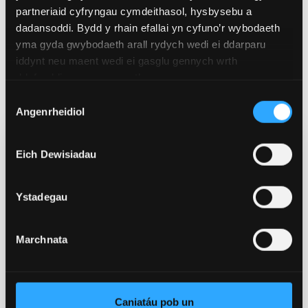
partneriaid cyfryngau cymdeithasol, hysbysebu a
dadansoddi. Bydd y rhain efallai yn cyfuno’r wybodaeth
yma gyda gwybodaeth arall rydych wedi ei ddarparu
iddynt neu maent wedi ei gasglu gennych wrth
ddefnyddio eu gwasanaethau.
Dewis
Angenrheidiol
Caniatâd
Eich Dewisiadau
Dyddiad ac Amser
Medi 12, 2026 12:00
-
12:45
Ystadegau
Cyswllt
Helen Gwerfyl
Marchnata
h.gwerfyl@bangor.ac.uk
Lleoliad
Caniatáu pob un
Adeilad Brambell, Ffordd Deiniol Bangor