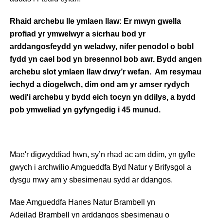
Rhaid archebu lle ymlaen llaw: Er mwyn gwella
profiad yr ymwelwyr a sicrhau bod yr
arddangosfeydd yn weladwy, nifer penodol o bobl
fydd yn cael bod yn bresennol bob awr. Bydd angen
archebu slot ymlaen llaw drwy’r wefan. Am resymau
iechyd a diogelwch, dim ond am yr amser rydych
wedi'i archebu y bydd eich tocyn yn ddilys, a bydd
pob ymweliad yn gyfyngedig i 45 munud.
Mae'r digwyddiad hwn, sy’n rhad ac am ddim, yn gyfle
gwych i archwilio Amgueddfa Byd Natur y Brifysgol a
dysgu mwy am y sbesimenau sydd ar ddangos.
Mae Amgueddfa Hanes Natur Brambell yn
Adeilad Brambell yn arddangos sbesimenau o