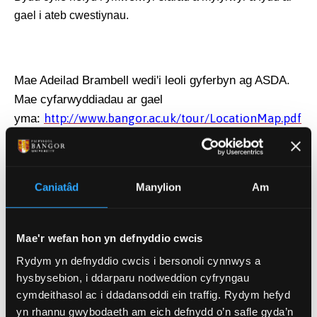
gael i ateb cwestiynau.
Mae Adeilad Brambell wedi'i leoli gyferbyn ag ASDA.
Mae cyfarwyddiadau ar gael
http://www.bangor.ac.uk/tour/LocationMap.pdf
yma:
Diogelu'r Gorffennol.
Caniatâd
Manylion
Am
Ysbrydoli'r Dyfodol
Mae'r wefan hon yn defnyddio cwcis
Rydym yn defnyddio cwcis i bersonoli cynnwys a
hysbysebion, i ddarparu nodweddion cyfryngau
cymdeithasol ac i ddadansoddi ein traffig. Rydym hefyd
yn rhannu gwybodaeth am eich defnydd o’n safle gyda’n