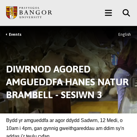
Neidio
Main
i’r
Prif
Menu
Gynnwys
Events
English
Breadcrumb
DIWRNOD AGORED
AMGUEDDFA HANES NATUR
BRAMBELL - SESIWN 3
Bydd yr amgueddfa ar agor ddydd Sadwrn, 12 Medi, o
10am i 4pm, gan gynnig gweithgareddau am ddim sy'n
addas i’r teulu cyfan.