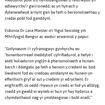
adlewyrchu’r gwirionedd, ac yn hytrach y
dylanwadwyd arnynt gan ba fath o bersonoliaethau y
credai pobl fod ganddynt.
Esbonia Dr Lara Maister o'r Ysgol Seicoleg ym
Mhrifysgol Bangor ac awdur arweiniol y papur:
“Gofynasom i’r cyfranogwyr gynhyrchu eu
‘hunanbortread meddyliol’ cyfrifiadurol, a hefyd i
ateb holiaduron ynglŷn â phersonoliaeth a hunan-
barch i ddatgelu pa fath o berson y credent eu bod.
Gwelsom fod eu credoau amdanynt eu hunain yn
effeithio'n gryf ar sut y credent yr edrychent. Er
enghraifft, os oedd rhywun yn credu ei fod yn allblyg,
roedd yn gweld ei wyneb ei hun yn fwy hyderus a
chymdeithasol nag yr ymddangosai i bobl eraill.”