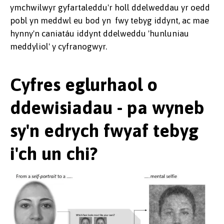
ymchwilwyr gyfartaleddu'r holl ddelweddau yr oedd
pobl yn meddwl eu bod yn fwy tebyg iddynt, ac mae
hynny'n caniatáu iddynt ddelweddu 'hunluniau
meddyliol' y cyfranogwyr.
Cyfres eglurhaol o
ddewisiadau - pa wyneb
sy'n edrych fwyaf tebyg
i'ch un chi?