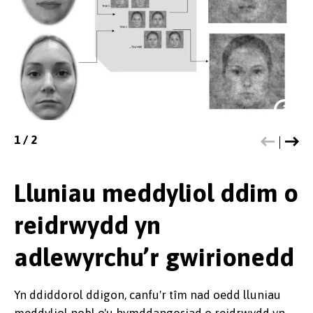
1
/
2
Lluniau meddyliol ddim o
reidrwydd yn
Darlun o un set o wynebau yn y
adlewyrchu’r gwirionedd
rhaglen a’r llwybr dewisiadau wrth
ddewis yr wyneb wedi ei greu, sydd
Yn ddiddorol ddigon, canfu'r tîm nad oedd lluniau
yn eich tyb yn debycach i chi.
meddyliol pobl o'u hymddangosiad o reidrwydd yn