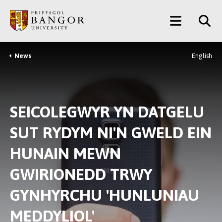
Neidio
Main
i’r
Prif
Menu
Gynnwys
News
English
Breadcrumb
SEICOLEGWYR YN DATGELU
SUT RYDYM NI'N GWELD EIN
HUNAIN MEWN
GWIRIONEDD TRWY
GYNHYRCHU 'HUNLUNIAU
MEDDYLIOL'