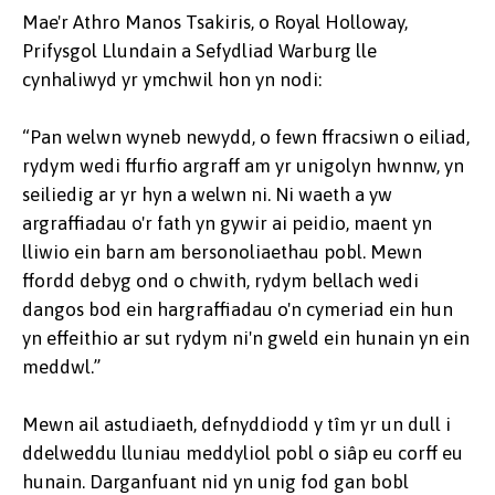
Mae'r Athro Manos Tsakiris, o Royal Holloway,
Prifysgol Llundain a Sefydliad Warburg lle
cynhaliwyd yr ymchwil hon yn nodi:
“Pan welwn wyneb newydd, o fewn ffracsiwn o eiliad,
rydym wedi ffurfio argraff am yr unigolyn hwnnw, yn
seiliedig ar yr hyn a welwn ni. Ni waeth a yw
argraffiadau o'r fath yn gywir ai peidio, maent yn
lliwio ein barn am bersonoliaethau pobl. Mewn
ffordd debyg ond o chwith, rydym bellach wedi
dangos bod ein hargraffiadau o'n cymeriad ein hun
yn effeithio ar sut rydym ni'n gweld ein hunain yn ein
meddwl.”
Mewn ail astudiaeth, defnyddiodd y tîm yr un dull i
ddelweddu lluniau meddyliol pobl o siâp eu corff eu
hunain. Darganfuant nid yn unig fod gan bobl