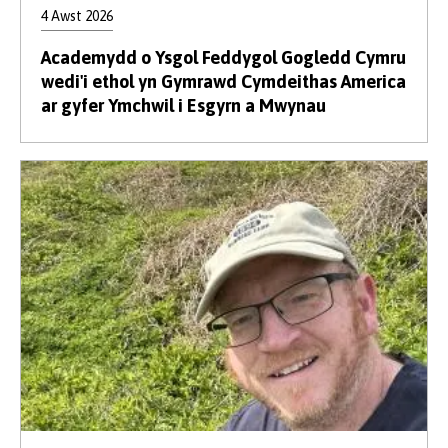
4 Awst 2026
Academydd o Ysgol Feddygol Gogledd Cymru
wedi'i ethol yn Gymrawd Cymdeithas America
ar gyfer Ymchwil i Esgyrn a Mwynau