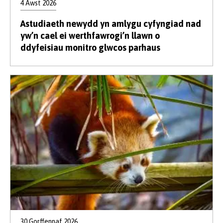
4 Awst 2026
Astudiaeth newydd yn amlygu cyfyngiad nad
yw’n cael ei werthfawrogi’n llawn o
ddyfeisiau monitro glwcos parhaus
30 Gorffennaf 2026