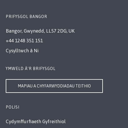
PRIFYSGOL BANGOR
Bangor, Gwynedd, LL57 2DG, UK
+44 1248 351 151
Cysylltwch â Ni
YMWELD Â’R BRIFYSGOL
MAPIAU A CHYFARWYDDIADAU TEITHIO
POLISI
Cydymffurfiaeth Gyfreithiol