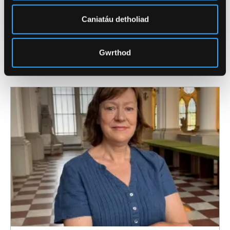
Categorïau
Prifysgol (Cyffredinol)
Ymchwil
Caniatáu detholiad
Gwrthod
Newyddion Perthnasol