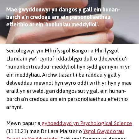
Mae gwyddonwyr yn dangos y gall ein hunan-
barch a’n credoau am ein personoliaethau
effeithio ar ein 'hunluniau meddyliol'.
Seicolegwyr ym Mhrifysgol Bangor a Phrifysgol
Llundain yw'r cyntaf i ddatblygu dull o ddelweddu'r
'hunanbortreadau' meddyliol hyn sydd gennym ni yn
ein meddyliau. Archwiliasant i ba raddau y gall y
delweddau mewnol hyn wyro oddi wrth yr hyn y mae
eraill yn ei weld, gan ddangos sut y gall ein hunan-
barch a’n credoau am ein personoliaethau effeithio
arnynt.
Mewn papur a
gyhoeddwyd yn Psychological Science
(11.11.21) mae Dr Lara Maister o
Ysgol Gwyddorau