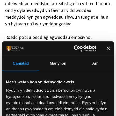
ddelweddau meddyliol afrealistig o’u cyrff eu hunain,
ond y dylanwadwyd yn fawr ar y delweddau
meddyliol hyn gan agweddau rhywun tuag at ei hun
yn hytrach na’i wir ymddangosiad.
Roedd pobl a oedd ag agweddau emosiynol
negyddol iawn tuag at eu hymddangosiad eu hunain
yn tueddu i ystyried bod ganddynt gorff llawer iawn
mwy nag oedd ganddynt mewn gwirionedd.
Caniatâd
Manylion
Am
Awgrymodd yr Athro Matthew Longo, o Brifysgol
Birkbeck yn Llundain, a oedd hefyd yn rhan o'r tîm
ymchwil:
Mae'r wefan hon yn defnyddio cwcis
Rydym yn defnyddio cwcis i bersonoli cynnwys a
“Bydd y gwaith yn ein helpu i ddeall mwy am
hysbysebion, i ddarparu nodweddion cyfryngau
ddelwedd y corff. Nawr fe allwn ni, am y tro cyntaf,
cymdeithasol ac i ddadansoddi ein traffig. Rydym hefyd
ddechrau dirnad sut mae pobl eraill yn dychmygu eu
yn rhannu gwybodaeth am eich defnydd o’n safle gyda’n
bod yn edrych, yn bobl iach a’r rhai sy'n dioddef o
partneriaid cyfryngau cymdeithasol, hysbysebu a