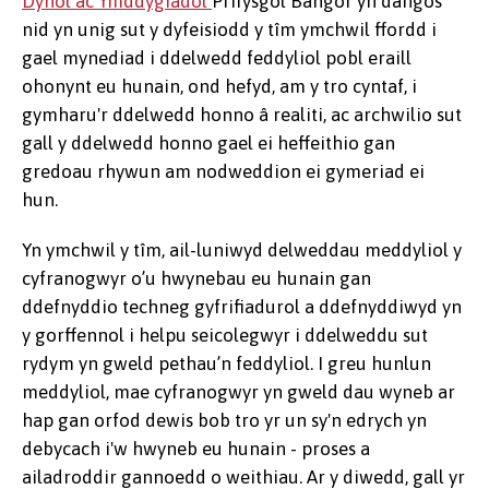
Dynol ac Ymddygiadol
Prifysgol Bangor yn dangos
nid yn unig sut y dyfeisiodd y tîm ymchwil ffordd i
gael mynediad i ddelwedd feddyliol pobl eraill
ohonynt eu hunain, ond hefyd, am y tro cyntaf, i
gymharu'r ddelwedd honno â realiti, ac archwilio sut
gall y ddelwedd honno gael ei heffeithio gan
gredoau rhywun am nodweddion ei gymeriad ei
hun.
Yn ymchwil y tîm, ail-luniwyd delweddau meddyliol y
cyfranogwyr o’u hwynebau eu hunain gan
ddefnyddio techneg gyfrifiadurol a ddefnyddiwyd yn
y gorffennol i helpu seicolegwyr i ddelweddu sut
rydym yn gweld pethau’n feddyliol. I greu hunlun
meddyliol, mae cyfranogwyr yn gweld dau wyneb ar
hap gan orfod dewis bob tro yr un sy'n edrych yn
debycach i'w hwyneb eu hunain - proses a
ailadroddir gannoedd o weithiau. Ar y diwedd, gall yr