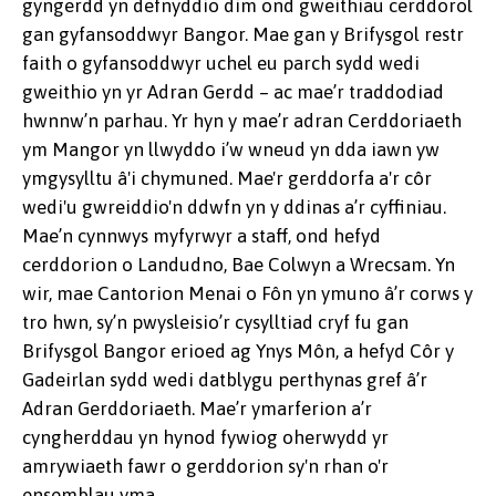
gyngerdd yn defnyddio dim ond gweithiau cerddorol
gan gyfansoddwyr Bangor. Mae gan y Brifysgol restr
faith o gyfansoddwyr uchel eu parch sydd wedi
gweithio yn yr Adran Gerdd – ac mae’r traddodiad
hwnnw’n parhau. Yr hyn y mae’r adran Cerddoriaeth
ym Mangor yn llwyddo i’w wneud yn dda iawn yw
ymgysylltu â'i chymuned. Mae'r gerddorfa a'r côr
wedi'u gwreiddio'n ddwfn yn y ddinas a’r cyffiniau.
Mae’n cynnwys myfyrwyr a staff, ond hefyd
cerddorion o Landudno, Bae Colwyn a Wrecsam. Yn
wir, mae Cantorion Menai o Fôn yn ymuno â’r corws y
tro hwn, sy’n pwysleisio’r cysylltiad cryf fu gan
Brifysgol Bangor erioed ag Ynys Môn, a hefyd Côr y
Gadeirlan sydd wedi datblygu perthynas gref â’r
Adran Gerddoriaeth. Mae’r ymarferion a’r
cyngherddau yn hynod fywiog oherwydd yr
amrywiaeth fawr o gerddorion sy'n rhan o'r
ensemblau yma.