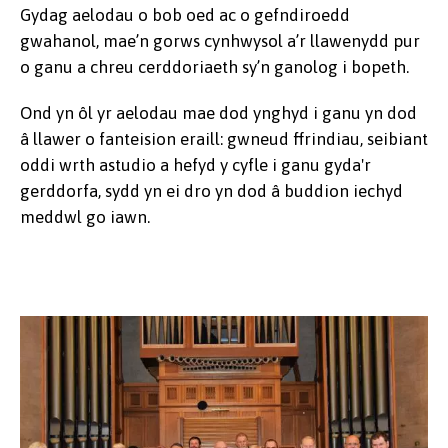
Gydag aelodau o bob oed ac o gefndiroedd
gwahanol, mae’n gorws cynhwysol a’r llawenydd pur
o ganu a chreu cerddoriaeth sy’n ganolog i bopeth.
Ond yn ôl yr aelodau mae dod ynghyd i ganu yn dod
â llawer o fanteision eraill: gwneud ffrindiau, seibiant
oddi wrth astudio a hefyd y cyfle i ganu gyda'r
gerddorfa, sydd yn ei dro yn dod â buddion iechyd
meddwl go iawn.