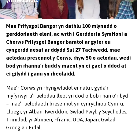
yn rheolaidd.
Mae Prifysgol Bangor yn dathlu 100 mlynedd o
gerddoriaeth eleni, ac wrth i Gerddorfa Symffoni a
Chorws Prifysgol Bangor baratoi ar gyfer eu
cyngerdd nesaf ar ddydd Sul 27 Tachwedd, mae
aelodau presennol y Corws, rhyw 50 o aelodau, wedi
bod yn rhannu’r budd y maent yn ei gael o ddod at
ei gilydd i ganu yn rheolaidd.
Mae’r Corws yn rhyngwladol ei natur, gyda’r
myfyrwyr a’r aelodau lleol yn dod o bob rhan o’r byd
– mae’r aelodaeth bresennol yn cynrychioli Cymru,
Lloegr, yr Alban, Iwerddon, Gwlad Pwyl, y Seychelles,
Trinidad, yr Almaen, Ffrainc, UDA, Japan, Gwlad
Groeg a'r Eidal.