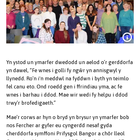
Yn ystod un ymarfer dwedodd un aelod o’r gerddorfa
yn dawel, “Fe wnes i golli fy ngŵr yn annisgwyl y
llynedd. Ro’n i'n meddwl na fyddwn i byth yn teimlo
fel canu eto. Ond roedd gen i ffrindiau yma, ac fe
wnes i barhau i ddod. Mae wir wedi fy helpu i ddod
trwy’r brofedigaeth.”
Rhai aelodau o Gorws Prifysgol
Mae’r corws ar hyn o bryd yn brysur yn ymarfer bob
Bangor
nos Fercher ar gyfer eu cyngerdd nesaf gyda
cherddorfa symffoni Prifysgol Bangor a chôr lleol