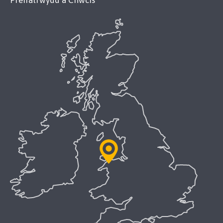
Preifatrwydd a Chwcis