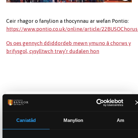
Ceir rhagor o fanylion a thocynnau ar wefan Pontio:
https://www.pontio.co.uk/online/article/22BUSOChoru
Os oes gennych ddiddordeb mewn ymuno â chorws y
brifysgol, cysylltwch trwy’r dudalen hon
Corws Prifysgol Bangor yn ymarfer
yn Neuadd Prichard-Jones
Dyddiad Cyhoeddi
Tach 15, 2022
Caniatâd
Manylion
Am
Categorïau
Prifysgol (Cyffredinol)