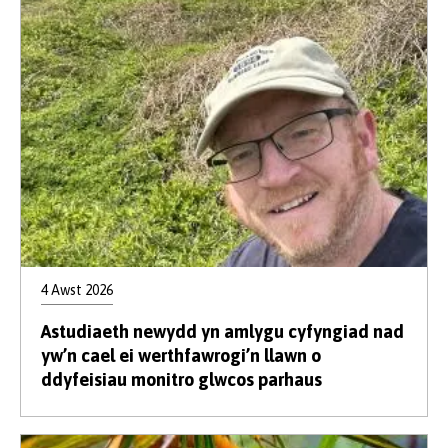
4 Awst 2026
Astudiaeth newydd yn amlygu cyfyngiad nad
yw’n cael ei werthfawrogi’n llawn o
ddyfeisiau monitro glwcos parhaus