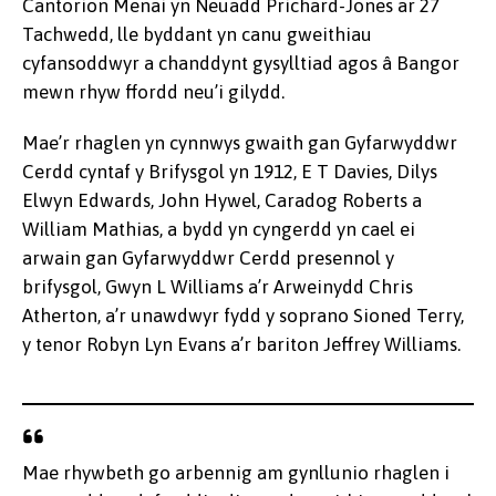
Cantorion Menai yn Neuadd Prichard-Jones ar 27
Tachwedd, lle byddant yn canu gweithiau
cyfansoddwyr a chanddynt gysylltiad agos â Bangor
mewn rhyw ffordd neu’i gilydd.
Mae’r rhaglen yn cynnwys gwaith gan Gyfarwyddwr
Cerdd cyntaf y Brifysgol yn 1912, E T Davies, Dilys
Elwyn Edwards, John Hywel, Caradog Roberts a
William Mathias, a bydd yn cyngerdd yn cael ei
arwain gan Gyfarwyddwr Cerdd presennol y
brifysgol, Gwyn L Williams a’r Arweinydd Chris
Atherton, a’r unawdwyr fydd y soprano Sioned Terry,
y tenor Robyn Lyn Evans a’r bariton Jeffrey Williams.
Mae rhywbeth go arbennig am gynllunio rhaglen i