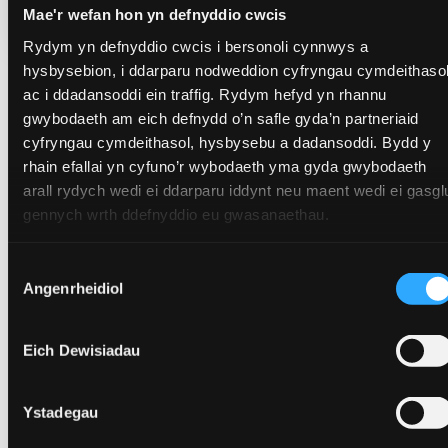
Mae'r wefan hon yn defnyddio cwcis
Rydym yn defnyddio cwcis i bersonoli cynnwys a
hysbysebion, i ddarparu nodweddion cyfryngau cymdeithaso
ac i ddadansoddi ein traffig. Rydym hefyd yn rhannu
gwybodaeth am eich defnydd o’n safle gyda’n partneriaid
cyfryngau cymdeithasol, hysbysebu a dadansoddi. Bydd y
rhain efallai yn cyfuno’r wybodaeth yma gyda gwybodaeth
arall rydych wedi ei ddarparu iddynt neu maent wedi ei gasgl
gennych wrth ddefnyddio eu gwasanaethau.
Dewis
Angenrheidiol
Caniatâd
Eich Dewisiadau
Newyddion Perthnasol
Ystadegau