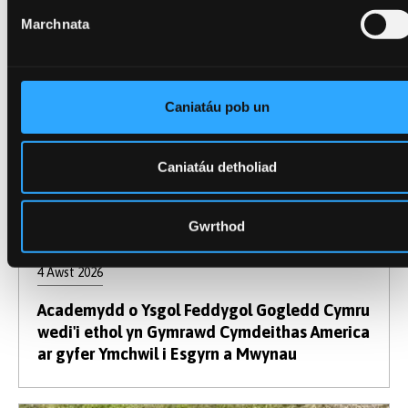
Marchnata
Caniatáu pob un
Caniatáu detholiad
Gwrthod
4 Awst 2026
Academydd o Ysgol Feddygol Gogledd Cymru
wedi'i ethol yn Gymrawd Cymdeithas America
ar gyfer Ymchwil i Esgyrn a Mwynau