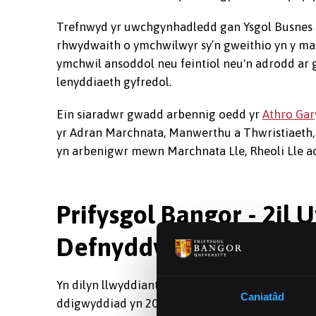
Trefnwyd yr uwchgynhadledd gan Ysgol Busnes 
rhwydwaith o ymchwilwyr sy’n gweithio yn y m
ymchwil ansoddol neu feintiol neu'n adrodd ar g
lenyddiaeth gyfredol.
Ein siaradwr gwadd arbennig oedd yr
Athro Gar
yr Adran Marchnata, Manwerthu a Thwristiaeth, 
yn arbenigwr mewn Marchnata Lle, Rheoli Lle a
Prifysgol Bangor - 2i
Defnyddwyr
Yn dilyn llwyddiant yr Uwchgynhadledd Ymchwil
Caniatâd
ddigwyddiad yn 2017 yng Nghaer ar le a hunani