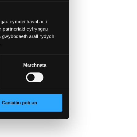
gau cymdeithasol ac i
 partneriaid cyfryngau
a gwybodaeth arall rydych
.
Marchnata
d
Caniatáu pob un