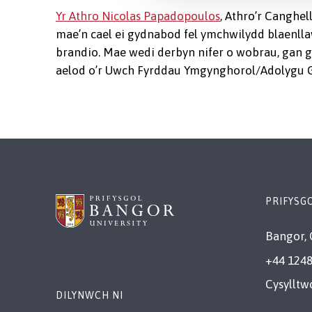
Yr Athro Nicolas Papadopoulos
, Athro’r Canghel
mae’n cael ei gydnabod fel ymchwilydd blaenll
brandio. Mae wedi derbyn nifer o wobrau, gan 
aelod o’r Uwch Fyrddau Ymgynghorol/Adolygu G
PRIFYSG
Bangor, 
+44 1248
Cysylltw
DILYNWCH NI