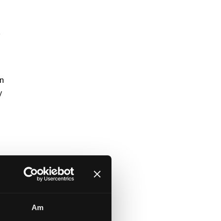
u
yn
y
Am