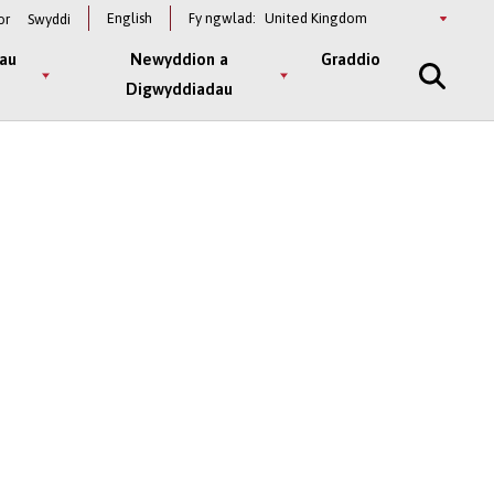
Select
English
Fy ngwlad:
or
Swyddi
a
country
au
Newyddion a
Graddio
Digwyddiadau