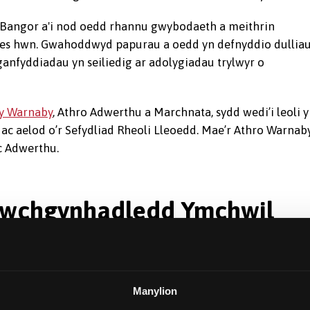
Bangor a'i nod oedd rhannu gwybodaeth a meithrin
aes hwn. Gwahoddwyd papurau a oedd yn defnyddio dullia
anfyddiadau yn seiliedig ar adolygiadau trylwyr o
y Warnaby
, Athro Adwerthu a Marchnata, sydd wedi’i leoli 
ac aelod o’r Sefydliad Rheoli Lleoedd. Mae’r Athro Warnab
c Adwerthu.
l Uwchgynhadledd Ymchwil
 Defnyddwyr gyntaf, cynhaliodd Ysgol Busnes Bangor ail
Manylion
aeth y tro hwn. Daeth yr uwchgynhadledd ag ysgolheigion,