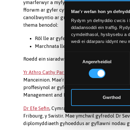
ymarferwyr a myfyrwyr marchnata, twristiaeth, c
fforwm ar gyfer cyfnewid syniadau am theori a
Mae'r wefan hon yn defnydd
canolbwyntio ar greu trafodaeth werthfawr ar 
Rydym yn defnyddio cwcis i 
thema benodol:
ddadansoddi ein traffig. Ryd
cymdeithasol, hysbysebu a d
Rôl lle ar gyfer hunaniaeth defnyddwyr
wedi ei ddarparu iddynt neu
Marchnata lle: persbectif busnes
Dewis
Roedd ein siaradwyr gwadd arbennig yn cynnwy
Angenrheidiol
Caniatâd
Yr Athro Cathy Parker
, Athro Marchnata a Mente
Manceinion. Mae’r Athro Parker hefyd yn Gyfarwy
proffesiynol ar gyfer pawb sy’n ymwneud â gwneu
Management and Development.
Gwrthod
Dr Efe Sefin
, Cymrawd Ymchwil Ôl-ddoethurol yn
Fribourg, y Swistir. Mae ymchwil gyfredol Dr S
diplomyddiaeth gyhoeddus ar gyflawni nodau gw