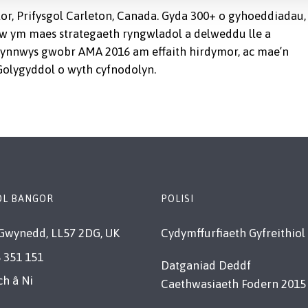
lor, Prifysgol Carleton, Canada. Gyda 300+ o gyhoeddiadau,
aw ym maes strategaeth ryngwladol a delweddu lle a
gynnwys gwobr AMA 2016 am effaith hirdymor, ac mae’n
olygyddol o wyth cyfnodolyn.
OL BANGOR
POLISI
Gwynedd, LL57 2DG, UK
Cydymffurfiaeth Gyfreithiol
 351 151
Datganiad Deddf
ch â Ni
Caethwasiaeth Fodern 2015