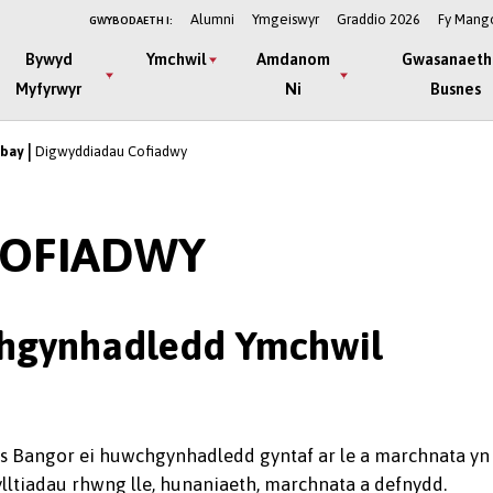
Alumni
Ymgeiswyr
Graddio 2026
Fy Mang
GWYBODAETH I:
Bywyd
Ymchwil
Amdanom
Gwasanaeth
Myfyrwyr
Ni
Busnes
ubay
Digwyddiadau Cofiadwy
COFIADWY
chgynhadledd Ymchwil
nes Bangor ei huwchgynhadledd gyntaf ar le a marchnata yn
lltiadau rhwng lle, hunaniaeth, marchnata a defnydd.