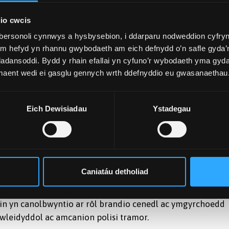
ynllunio trefol a meysydd cysylltiedig ynghyd i ddarparu
c ymarfer marchnata lle. Roedd yr uwchgynhadledd yn
io cwcis
natur amlddisgyblaethol marchnata gan archwilio dwy
bersonoli cynnwys a hysbysebion, i ddarparu nodweddion cyfryn
ym hefyd yn rhannu gwybodaeth am eich defnydd o’n safle gyda’n
adansoddi. Bydd y rhain efallai yn cyfuno’r wybodaeth yma gyd
 maent wedi ei gasglu gennych wrth ddefnyddio eu gwasanaethau
s:
Eich Dewisiadau
Ystadegau
r Manwerthu yn Ysgol Busnes Prifysgol Fetropolitan
ddwr ar gyfer y Sefydliad Rheoli Lleoedd (IPM), y sefydlia
d lleoedd yn well ac yn Brif Olygydd y Journal of Place
Caniatáu detholiad
 Adran Ymchwil y Cyfryngau a Chyfathrebu, Prifysgol
evin yn canolbwyntio ar rôl brandio cenedl ac ymgyrchoedd
leidyddol ac amcanion polisi tramor.