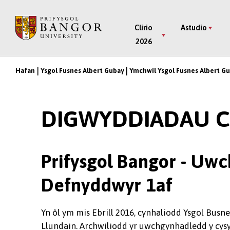
Neidio
i’r
Main
Clirio
Astudio
Prif
2026
Menu
Gynnwys
Hafan
Ysgol Fusnes Albert Gubay
Ymchwil Ysgol Fusnes Albert G
Breadcrumb
DIGWYDDIADAU 
Prifysgol Bangor - Uw
Defnyddwyr 1af
Yn ôl ym mis Ebrill 2016, cynhaliodd Ysgol Bus
Llundain. Archwiliodd yr uwchgynhadledd y cysy