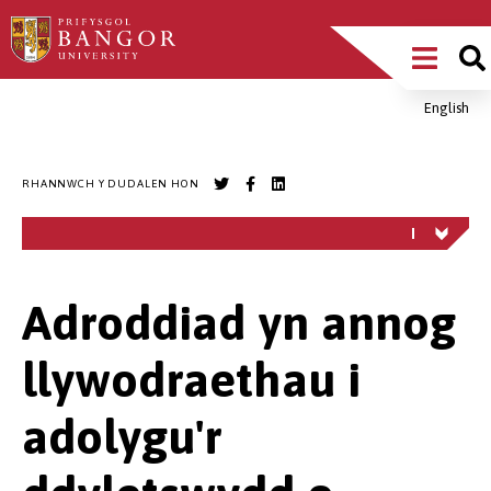
Sgipiwch
Main
i’r
prif
Menu
gynnwys
English
Breadcrumb
RHANNWCH Y DUDALEN HON
Adroddiad yn annog
llywodraethau i
adolygu'r