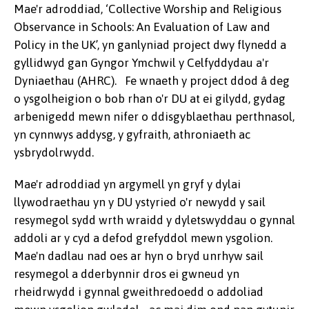
Mae'r adroddiad, ‘Collective Worship and Religious
Observance in Schools: An Evaluation of Law and
Policy in the UK’, yn ganlyniad project dwy flynedd a
gyllidwyd gan Gyngor Ymchwil y Celfyddydau a'r
Dyniaethau (AHRC). Fe wnaeth y project ddod â deg
o ysgolheigion o bob rhan o'r DU at ei gilydd, gydag
arbenigedd mewn nifer o ddisgyblaethau perthnasol,
yn cynnwys addysg, y gyfraith, athroniaeth ac
ysbrydolrwydd.
Mae'r adroddiad yn argymell yn gryf y dylai
llywodraethau yn y DU ystyried o'r newydd y sail
resymegol sydd wrth wraidd y dyletswyddau o gynnal
addoli ar y cyd a defod grefyddol mewn ysgolion.
Mae'n dadlau nad oes ar hyn o bryd unrhyw sail
resymegol a dderbynnir dros ei gwneud yn
rheidrwydd i gynnal gweithredoedd o addoliad