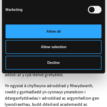
disgyblion bod ganddynt hawl i beidio â mynd i
weithredoedd o addoli ar y cyd/defod
Marketing
grefyddol.
Dylai pob ysgol yn y DU ddarparu
Allow all
gweithgareddau eraill priodol, o werth
addysgol, lle gofynnwyd am gael peidio â mynd
i weithredoedd o addoli ar y cyd/defod
Allow selection
grefyddol.
Gwneir argymhellion penodol hefyd yn yr adroddiad
Decline
i Gymru, Lloegr, Gogledd Iwerddon a'r Alban o ran
addoli ar y cyd/defod grefyddol.
Yn ogystal â chyflwyno adroddiad y Rhwydwaith,
roedd y gynhadledd yn cynnwys ymatebion i
ddarganfyddiadau'r adroddiad ac argymhellion gan
lywodraethau, budd-ddeiliaid academaidd ac