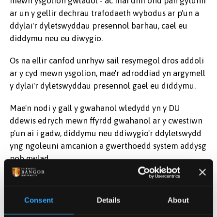
mewn ysgolion gwladol - ac mai dim ond pan gytunir
ar un y gellir dechrau trafodaeth wybodus ar p'un a
ddylai'r dyletswyddau presennol barhau, cael eu
diddymu neu eu diwygio.
Os na ellir canfod unrhyw sail resymegol dros addoli
ar y cyd mewn ysgolion, mae'r adroddiad yn argymell
y dylai'r dyletswyddau presennol gael eu diddymu.
Mae'n nodi y gall y gwahanol wledydd yn y DU
ddewis edrych mewn ffyrdd gwahanol ar y cwestiwn
p'un ai i gadw, diddymu neu ddiwygio'r ddyletswydd
yng ngoleuni amcanion a gwerthoedd system addysg
pob gwlad.
Yn ogystal â phwysleisio'r angen i'r dyletswyddau
presennol gael eu hailystyried yn sylfaenol, mae'r
Consent
Details
About
adroddiad yn gwneud nifer o argymhellion o ran y