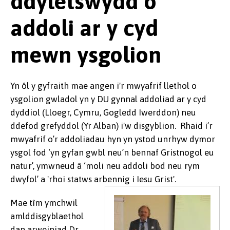
ddyletswydd o
addoli ar y cyd
mewn ysgolion
Yn ôl y gyfraith mae angen i'r mwyafrif llethol o
ysgolion gwladol yn y DU gynnal addoliad ar y cyd
dyddiol (Lloegr, Cymru, Gogledd Iwerddon) neu
ddefod grefyddol (Yr Alban) i'w disgyblion. Rhaid i’r
mwyafrif o’r addoliadau hyn yn ystod unrhyw dymor
ysgol fod ‘yn gyfan gwbl neu’n bennaf Gristnogol eu
natur’, ymwneud â ‘moli neu addoli bod neu rym
dwyfol’ a 'rhoi statws arbennig i Iesu Grist'.
Mae tîm ymchwil
amlddisgyblaethol
dan arweiniad Dr