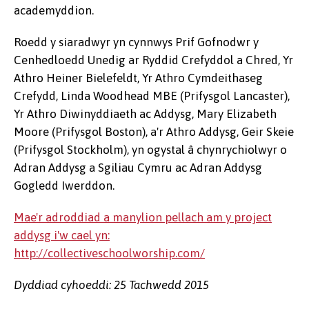
academyddion.
Roedd y siaradwyr yn cynnwys Prif Gofnodwr y
Cenhedloedd Unedig ar Ryddid Crefyddol a Chred, Yr
Athro Heiner Bielefeldt, Yr Athro Cymdeithaseg
Crefydd, Linda Woodhead MBE (Prifysgol Lancaster),
Yr Athro Diwinyddiaeth ac Addysg, Mary Elizabeth
Moore (Prifysgol Boston), a'r Athro Addysg, Geir Skeie
(Prifysgol Stockholm), yn ogystal â chynrychiolwyr o
Adran Addysg a Sgiliau Cymru ac Adran Addysg
Gogledd Iwerddon.
Mae'r adroddiad a manylion pellach am y project
addysg i'w cael yn:
http://collectiveschoolworship.com/
Dyddiad cyhoeddi: 25 Tachwedd 2015