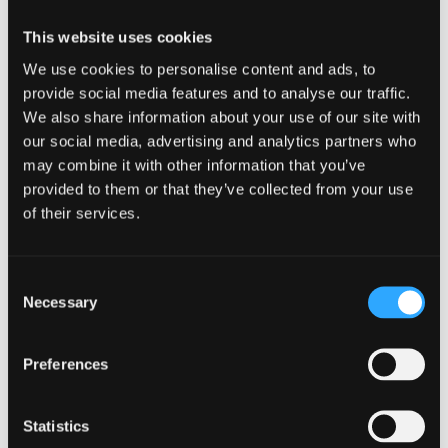
ffordd y mae'r gyfraith a pholisi'n ymwneud ag addoli
ar y cyd a defod grefyddol yn cael eu gweithredu ar
This website uses cookies
hyn o bryd. Mae'n gwneud yr argymhellion canlynol:
We use cookies to personalise content and ads, to
provide social media features and to analyse our traffic.
Dylai holl awdurdodau addysgol yn y DU roi
We also share information about your use of our site with
canllawiau i ysgolion i wneud yn glir bod yr
our social media, advertising and analytics partners who
hawl i dynnu'n ôl o weithredoedd o addoli ar y
may combine it with other information that you’ve
cyd/defod grefyddol yn ymestyn i bob ysgol.
provided to them or that they’ve collected from your use
of their services.
Dylai pob ysgol yn y DU gyhoeddi'n glir beth yw
cynnwys a fformat gweithredoedd o addoli ar y
cyd/defod grefyddol fel bod rhieni a disgyblion
Consent
Necessary
Selection
yn gwybod beth sy'n digwydd yn ystod y
gweithgareddau hyn a gallu gwneud
penderfyniadau gwybodus p'un ai i gymryd
Preferences
rhan ynddynt ai peidio.
Statistics
Dylai holl ysgolion yn y DU hysbysu rhieni a