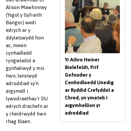
Alison Mawhinney
(Ysgol y Gyfraith
Bangor) wedi
edrych ar y
ddyletswydd hon
ac, mewn
cynhadledd
Yr Athro Heiner
ryngwladol a
Bielefeldt, Prif
gynhaliwyd y mis
Gofnodwr y
hwn, lansiwyd
Cenhedloedd Unedig
adroddiad sy'n
ar Ryddid Crefyddol a
argymell i
Chred, yn ymateb i
lywodraethau'r DU
argymhellion yr
edrych drachefn ar
adroddiad
y rheidrwydd hwn
rhag blaen.