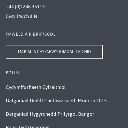
+44 (0)1248 351151
Cysylltwch â Ni
YMWELD Â’R BRIFYSGOL
MAPIAU A CHYFARWYDDIADAU TEITHIO
POLISI
Cydymffurfiaeth Gyfreithiol
Datganiad Deddf Caethwasiaeth Modern 2015
Datganiad Hygyrchedd Prifysgol Bangor
Polisi Iaith Gymraeg