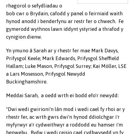
rhagorol o sefydliadau o
bob cwr o Brydain, cafodd y panel o feirniaid waith
hynod anodd i benderfynu ar restr fer o chwech. Fe
gymerodd wythnos lawn iddynt ystyried a thrafod y
cynigion dienw.
Yn ymuno â Sarah ar y rhestr fer mae Mark Davys,
Prifysgol Keele; Mark Edwards, Prifysgol Sheffield
Hallam; Luke Mason, Prifysgol Surrey; Kai Möller, LSE
a Lars Mosesson, Prifysgol Newydd
Buckinghamshire.
Meddai Sarah, a oedd wrth ei bodd efo'r newydd:
"Dwi wedi gwirioni'n lân mod i wedi cael fy rhoi ar y
rhestr fer, ac wrth gwrs dwi'n hynod ddiolchgar i'r
myfyrwyr a'r cydweithwyr a roddodd eu hamser i'm
henwebu. Rydw i wedi ceisio cael cydbwysedd yn fy