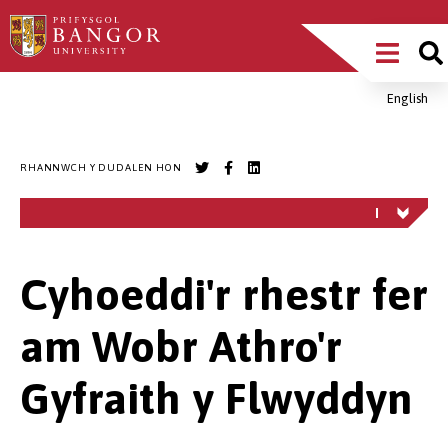
Sgipiwch
Main
i’r
prif
Menu
gynnwys
English
Breadcrumb
RHANNWCH Y DUDALEN HON
Cyhoeddi'r rhestr fer
am Wobr Athro'r
Gyfraith y Flwyddyn