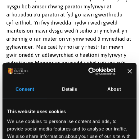
nysgu bob amser rhwng paratoi myfyrwyr at
arholiadau a'u paratoi at fyd go iawn gweithredu
cyfreithiol. Yn fwy diweddar rydw i wedi gweld
manteision mawr dysgu wedi'i seilio ar ymchwil, yn
arbennig o ran materion yn ymwneud â mynediad at
gyfiawnder. Mae cael fy rhoi ar y rhestr fer mewn
gwirionedd yn adlewyrchiad o haelioni myfyrwyr y
gyfraith ym Mangor ac ansawdd uchel y dysgu sy'n
cael ei wneud gan gydweithwyr yn holl feysydd Ysgol
y Gyfraith."
Consent
Details
About
Meddai'r Athro Dermot Cahill, Pennaeth Ysgol y
Gyfraith:
This website uses cookies
"Dros y tair blynedd ddiwethaf mae'r Gyfraith wedi
We use cookies to personalise content and ads, to
derbyn tair o Gymrodoriaethau Dysgu'r Brifysgol, ac
provide social media features and to analyse our traffic.
eleni daeth yn agos i'r brig ym maes Boddhad
We also share information about your use of our site with