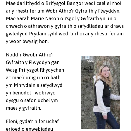
Mae darlithydd o Brifysgol Bangor wedi cael ei rhoi
ar y rhestr fer am Wobr Athro'r Gyfraith y Flwyddyn.
Mae Sarah Marie Nason o Ysgol y Gyfraith yn un o
chwech o athrawon y gyfraith o sefydliadau ar draws
gwledydd Prydain sydd wedi'u rhoi ar y rhestr fer am
y wobr bwysig hon.
Noddir Gwobr Athro'r
Gyfraith y Flwyddyn gan
Wasg Prifysgol Rhydychen
ac mae’r unig un o'i bath
ym Mhrydain a sefydlwyd
yn benodol i wobrwyo
dysgu o safon uchel ym
maes y gyfraith.
Eleni, gyda'r nifer uchaf
erioed o enwebiadau