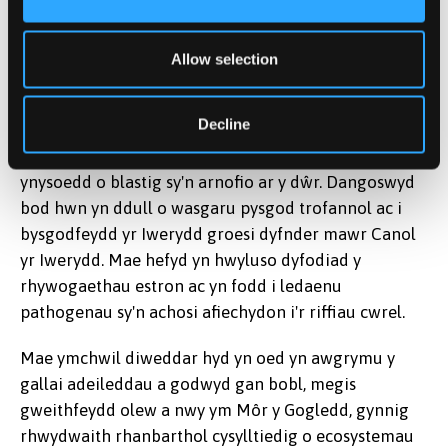
Mae'r papur yn disgrifio'r newidiadau sy'n wynebu
riffiau cwrel ac amgylchedd y môr yn gyffredinol, ac
Allow selection
mae'n dangos bod y môr yn agored i effeithiau dynol
- nid yn unig o gynnydd yn nhymheredd y môr ac
Decline
asidiad cynyddol ond hefyd o rywogaethau a micro-
organebau estron, sy'n gallu croesi'r môr mawr ar
ynysoedd o blastig sy'n arnofio ar y dŵr. Dangoswyd
bod hwn yn ddull o wasgaru pysgod trofannol ac i
bysgodfeydd yr Iwerydd groesi dyfnder mawr Canol
yr Iwerydd. Mae hefyd yn hwyluso dyfodiad y
rhywogaethau estron ac yn fodd i ledaenu
pathogenau sy'n achosi afiechydon i'r riffiau cwrel.
Mae ymchwil diweddar hyd yn oed yn awgrymu y
gallai adeileddau a godwyd gan bobl, megis
gweithfeydd olew a nwy ym Môr y Gogledd, gynnig
rhwydwaith rhanbarthol cysylltiedig o ecosystemau