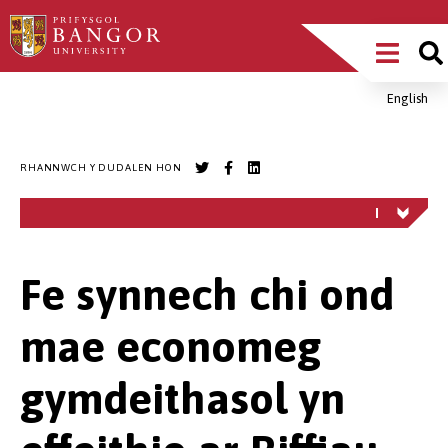
Sgipiwch
Main
i’r
prif
Menu
gynnwys
English
Breadcrumb
RHANNWCH Y DUDALEN HON
Fe synnech chi ond
mae economeg
gymdeithasol yn