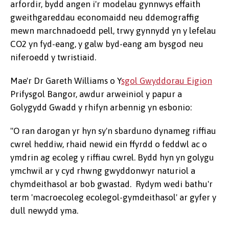
arfordir, bydd angen i'r modelau gynnwys effaith
gweithgareddau economaidd neu ddemograffig
mewn marchnadoedd pell, trwy gynnydd yn y lefelau
CO2 yn fyd-eang, y galw byd-eang am bysgod neu
niferoedd y twristiaid.
Mae'r Dr Gareth Williams o Y
sgol Gwyddorau Eigion
Prifysgol Bangor, awdur arweiniol y papur a
Golygydd Gwadd y rhifyn arbennig yn esbonio:
"O ran darogan yr hyn sy'n sbarduno dynameg riffiau
cwrel heddiw, rhaid newid ein ffyrdd o feddwl ac o
ymdrin ag ecoleg y riffiau cwrel. Bydd hyn yn golygu
ymchwil ar y cyd rhwng gwyddonwyr naturiol a
chymdeithasol ar bob gwastad. Rydym wedi bathu'r
term 'macroecoleg ecolegol-gymdeithasol' ar gyfer y
dull newydd yma.