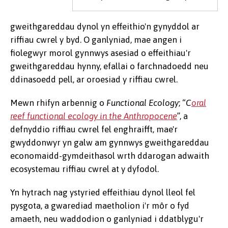
gweithgareddau dynol yn effeithio'n gynyddol ar
riffiau cwrel y byd. O ganlyniad, mae angen i
fiolegwyr morol gynnwys asesiad o effeithiau'r
gweithgareddau hynny, efallai o farchnadoedd neu
ddinasoedd pell, ar oroesiad y riffiau cwrel.
Mewn rhifyn arbennig o
Functional Ecology
; “
C
oral
reef functional ecology in the Anthropocene
”, a
defnyddio riffiau cwrel fel enghraifft, mae'r
gwyddonwyr yn galw am gynnwys gweithgareddau
economaidd-gymdeithasol wrth ddarogan adwaith
ecosystemau riffiau cwrel at y dyfodol.
Yn hytrach nag ystyried effeithiau dynol lleol fel
pysgota, a gwarediad maetholion i'r môr o fyd
amaeth, neu waddodion o ganlyniad i ddatblygu'r