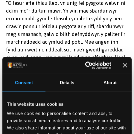
"O fesur effeithiau lleol yn unig fel pysgota welwn ni
ddim mo''r darlun mawr. Yn wir, mae sbardunwyr
economaidd-gymdeithasol cymhleth sydd yn y pen
draw'n pennu'r lefelau pysgota ar y rîff, sbardunwyr
megis masnach, galw o blith defnyddwyr, y pellter i'r
marchnadoedd ac ymfudiad pobl. Mae angen inni
fynd ati i weithio i ddeall sut mae'r gweithgareddau
dynol byd-eang yma'n gysylltiedig ag effeithiau lleol
fel pysgota, a sut maent yn rhyngweithio â'u gilydd ar
wahanol raddfeydd."
Consent
Details
About
Dywedodd
y Golygydd
Gwadd a'r
This website uses cookies
cyd-awdur,
We use cookies to personalise content and ads, to
yr Athro
provide social media features and to analyse our traffic.
Nicholas
We also share information about your use of our site with
Graham o