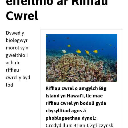
effeithio ar Riffiau
Cwrel
Dywed y
biolegwyr
morol sy'n
gweithio i
achub
riffiau
cwrel y byd
fod
Riffiau cwrel o amgylch Big
Island yn Hawai’i, lle mae
riffiau cwrel yn bodoli gyda
chysylltiad agos â
phoblogaethau dynol.:
Credyd llun: Brian J. Zgliczynski