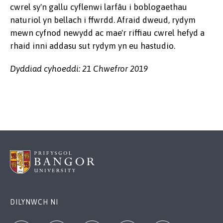
cwrel sy'n gallu cyflenwi larfâu i boblogaethau
naturiol yn bellach i ffwrdd. Afraid dweud, rydym
mewn cyfnod newydd ac mae'r riffiau cwrel hefyd a
rhaid inni addasu sut rydym yn eu hastudio.
Dyddiad cyhoeddi: 21 Chwefror 2019
DILYNWCH NI