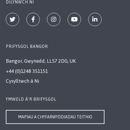
DILYNWCH NI
PRIFYSGOL BANGOR
Bangor, Gwynedd, LL57 2DG, UK
+44 (0)1248 351151
Cysylltwch â Ni
YMWELD Â’R BRIFYSGOL
MAPIAU A CHYFARWYDDIADAU TEITHIO