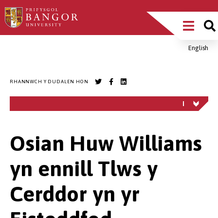
Sgipiwch
Main
i’r
prif
Menu
gynnwys
English
Breadcrumb
RHANNWCH Y DUDALEN HON
Osian Huw Williams
yn ennill Tlws y
Cerddor yn yr