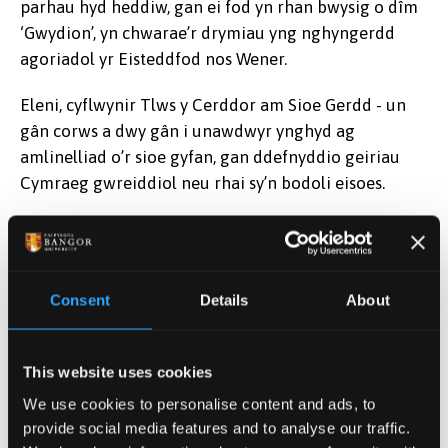
parhau hyd heddiw, gan ei fod yn rhan bwysig o dîm
‘Gwydion’, yn chwarae’r drymiau yng nghyngerdd
agoriadol yr Eisteddfod nos Wener.
Eleni, cyflwynir Tlws y Cerddor am Sioe Gerdd - un
gân corws a dwy gân i unawdwyr ynghyd ag
amlinelliad o’r sioe gyfan, gan ddefnyddio geiriau
Cymraeg gwreiddiol neu rhai sy’n bodoli eisoes.
Y beirniaid eleni oedd Caryl Parry Jones a Robat
Arwyn. Derbyniwyd naw o geisiadau eleni, gyda
gwaith Deg y Cant yn dod i’r brig ac yn derbyn
Consent
Details
About
canmoliaeth gan y ddau feirniaid.
Wrth draddodi’r feirniadaeth o’r llwyfan dywedodd
This website uses cookies
Caryl Parry Jones, “Syniad hynod o gyffrous ydi hanes
Gwion Bach gan Deg y Cant. Mae’r cyfansoddwr yn
We use cookies to personalise content and ads, to
provide social media features and to analyse our traffic.
awyddus i’r sioe gael ei chynhyrchu yn arddull “War