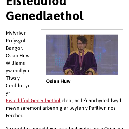
Eisteddfod
Genedlaethol
Myfyriwr
Prifysgol
Bangor,
Osian Huw
Williams
yw enillydd
Tlws y
Osian Huw
Cerddor yn
yr
Eisteddfod Genedlaethol
eleni, ac fe’i anrhydeddwyd
mewn seremoni arbennig ar lwyfan y Pafiliwn nos
Fercher.
Yn gerddor amryddawn ac adnabyddus, mae Osian yn