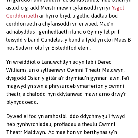
astudio gradd Meistr mewn cyfansoddi yn yr
Ysgol
Cerddoriaeth
ar hyn o bryd, a gellid dadlau bod
cerddoriaeth a chyfansoddi yn ei waed. Mae’n
adnabyddus i genhedlaeth ifanc o Gymry fel prif
leisydd y band Candelas, y band a fydd yn cloi Maes B
nos Sadwrn olaf yr Eisteddfod eleni.
Yn wreiddiol o Lanuwchllyn ac yn fab i Derec
Williams, un o sylfaenwyr Cwmni Theatr Maldwyn,
dysgodd Osian y gitâr a’r drymiau’n gynnar iawn. Fe’i
magwyd yn swn a phrysurdeb ymarferion y cwmni
theatr, a chafodd hyn ddylanwad mawr arno drwy’r
blynyddoedd.
Dywed ei fod yn amhosibl iddo ddychmygu’i fywyd
heb gynhyrchiadau, profiadau a theulu Cwmni
Theatr Maldwyn. Ac mae hon yn berthynas sy’n