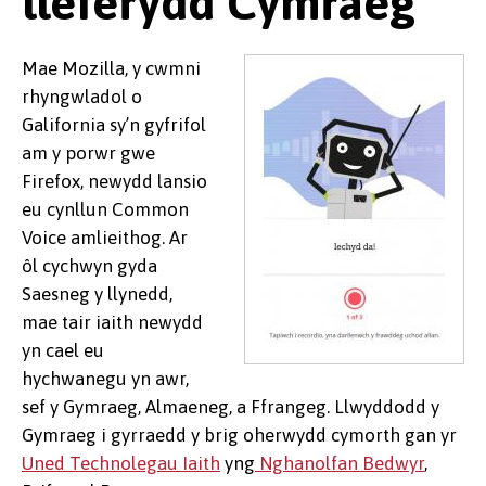
lleferydd Cymraeg
Mae Mozilla, y cwmni
rhyngwladol o
Galifornia sy’n gyfrifol
am y porwr gwe
Firefox, newydd lansio
eu cynllun Common
Voice amlieithog. Ar
ôl cychwyn gyda
Saesneg y llynedd,
mae tair iaith newydd
yn cael eu
hychwanegu yn awr,
sef y Gymraeg, Almaeneg, a Ffrangeg. Llwyddodd y
Gymraeg i gyrraedd y brig oherwydd cymorth gan yr
Uned Technolegau Iaith
yng
Nghanolfan Bedwyr
,