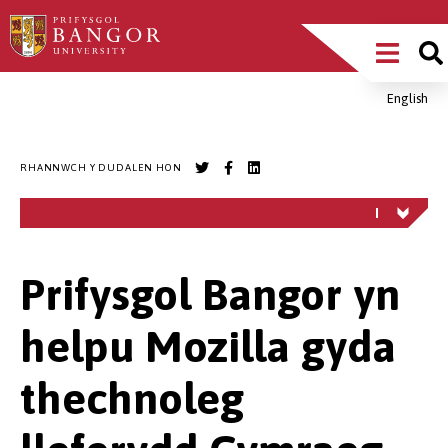
Sgipiwch
Main
i’r
prif
Menu
gynnwys
English
Breadcrumb
RHANNWCH Y DUDALEN HON
Prifysgol Bangor yn
helpu Mozilla gyda
thechnoleg