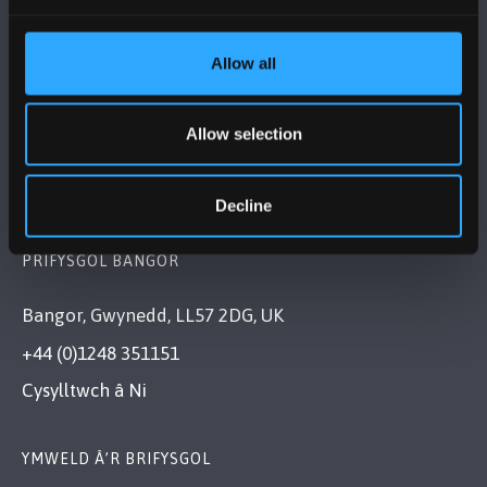
Allow all
DILYNWCH NI
Allow selection
Decline
PRIFYSGOL BANGOR
Bangor, Gwynedd, LL57 2DG, UK
+44 (0)1248 351151
Cysylltwch â Ni
YMWELD Â’R BRIFYSGOL