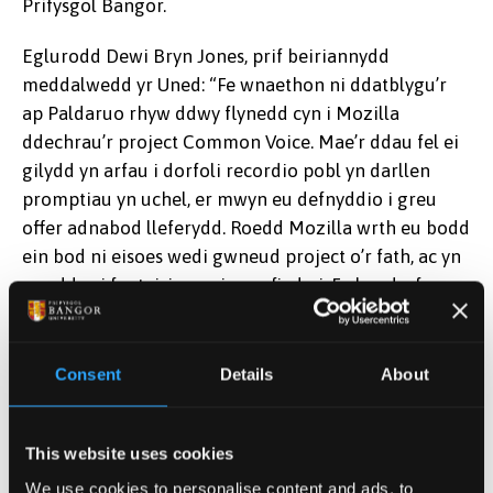
Prifysgol Bangor.
Eglurodd Dewi Bryn Jones, prif beiriannydd
meddalwedd yr Uned: “Fe wnaethon ni ddatblygu’r
ap Paldaruo rhyw ddwy flynedd cyn i Mozilla
ddechrau’r project Common Voice. Mae’r ddau fel ei
gilydd yn arfau i dorfoli recordio pobl yn darllen
promptiau yn uchel, er mwyn eu defnyddio i greu
offer adnabod lleferydd. Roedd Mozilla wrth eu bodd
ein bod ni eisoes wedi gwneud project o’r fath, ac yn
awyddus i fanteisio ar ein profiad ni. Fe benderfynon
ni gydweithio â nhw felly, a rhoi ein holl bromptiau
iddyn nhw fel man cychwyn ar gyfer eu set o
bromptiau Cymraeg. Dyna sut mae’r Gymraeg yn un
Consent
Details
About
o’u hieithoedd cyntaf nhw yn y project yma, yn
wahanol iawn i sefyllfa ieithoedd lleiafrifol fel arfer.”
This website uses cookies
Mae Mozilla yn awr yn gwahodd unrhyw un i
We use cookies to personalise content and ads, to