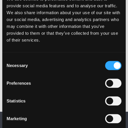
recordio eu lleisiau ar wefan Common Voice.
provide social media features and to analyse our traffic.
Cyfeiriad y wefan yw :
https://voice.mozilla.org/cy
ac
We also share information about your use of our site with
mae’r ap ar gael o
our social media, advertising and analytics partners who
https://itunes.apple.com/us/app/project-common-
may combine it with other information that you’ve
voice-by-mozilla/id1240588326
provided to them or that they’ve collected from your use
. Y gobaith yw y bydd
of their services.
y bartneriaeth rhwng Mozilla a Phrifysgol Bangor yn
tyfu, ac y bydd y gweithgaredd hwn hefyd yn symbylu
cwmnïau mawr eraill i gynnwys y Gymraeg yn gynnar
Consent
yn eu cynlluniau rhyngwladol.
Necessary
Selection
Dyddiad cyhoeddi: 7 Mehefin 2018
Preferences
Statistics
Marketing