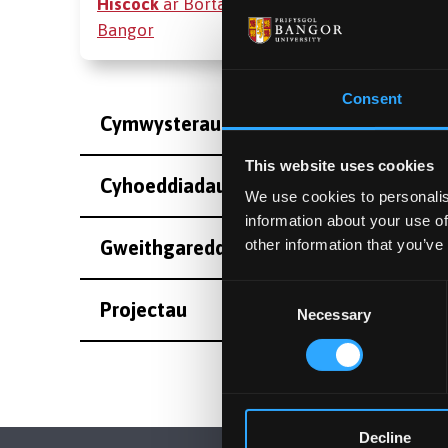
Hiscock
ar Bortal Ymchwil
Bangor
Consent
Cymwysterau
This website uses cookies
Cyhoeddiadau
We use cookies to personalis
information about your use of
Gweithgareddau
other information that you’ve
Consent
Projectau
Necessary
Selection
Decline