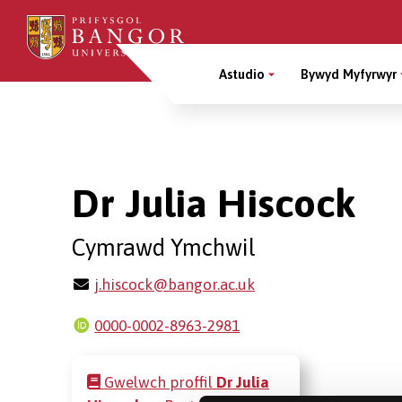
Sgipiwch
i’r
Main
prif
Astudio
Bywyd Myfyrwyr
gynnwys
Menu
Breadcrumb
Dr Julia Hiscock
Cymrawd Ymchwil
j.hiscock@bangor.ac.uk
0000-0002-8963-2981
Gwelwch proffil
Dr Julia