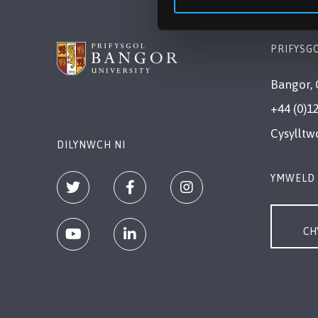
PRIFYSG
Bangor, 
+44 (0)1
Cysylltw
DILYNWCH NI
YMWELD 
CH