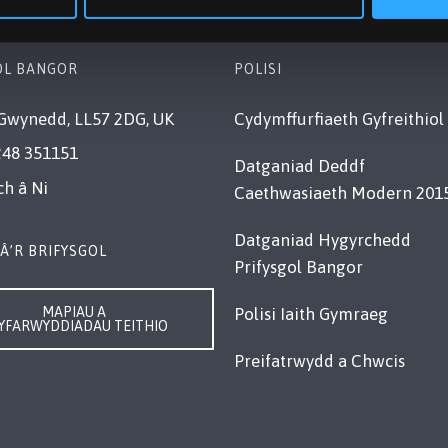
OL BANGOR
POLISI
Gwynedd, LL57 2DG, UK
Cydymffurfiaeth Gyfreithiol
248 351151
Datganiad Deddf
ch â Ni
Caethwasiaeth Modern 201
Datganiad Hygyrchedd
Â’R BRIFYSGOL
Prifysgol Bangor
MAPIAU A
Polisi Iaith Gymraeg
YFARWYDDIADAU TEITHIO
Preifatrwydd a Chwcis