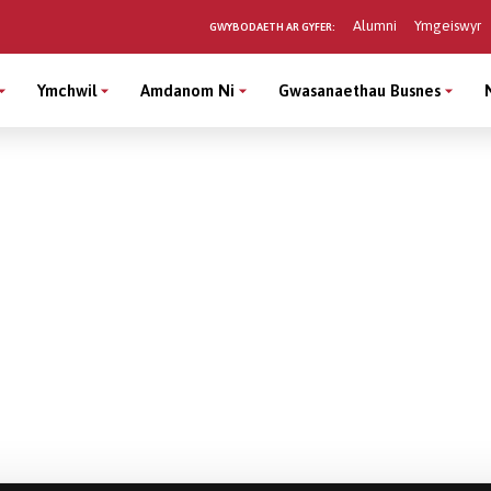
Alumni
Ymgeiswyr
GWYBODAETH AR GYFER:
Ymchwil
Amdanom Ni
Gwasanaethau Busnes