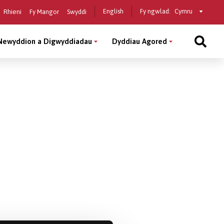
Select
English
Fy ngwlad:
Rhieni
Fy Mangor
Swyddi
a
country
Newyddion a Digwyddiadau
Dyddiau Agored