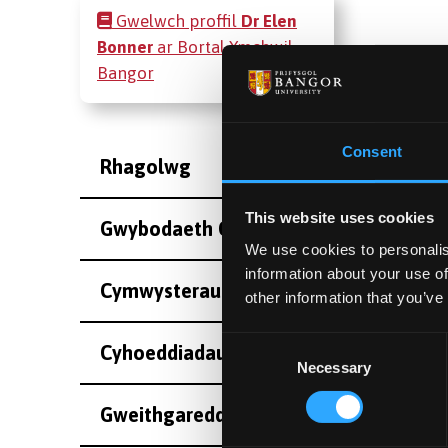
Gwelwch proffil
Dr Elen
Bonner
ar Bortal Ymchwil
Bangor
Consent
Rhagolwg
This website uses cookies
Gwybodaeth Cyswllt
We use cookies to personalis
information about your use of
Cymwysterau
other information that you’ve
Consent
Cyhoeddiadau
Necessary
Selection
Gweithgareddau