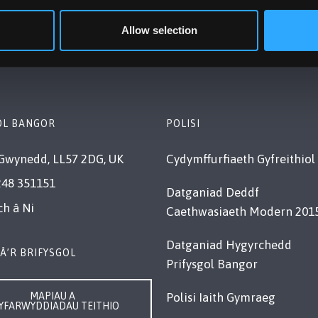
Allow selection
OL BANGOR
POLISI
Gwynedd, LL57 2DG, UK
Cydymffurfiaeth Gyfreithiol
248 351151
Datganiad Deddf
ch â Ni
Caethwasiaeth Modern 201
Datganiad Hygyrchedd
Â’R BRIFYSGOL
Prifysgol Bangor
MAPIAU A
Polisi Iaith Gymraeg
YFARWYDDIADAU TEITHIO