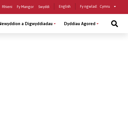
Select
English
Fy ngwlad:
Rhieni
Fy Mangor
Swyddi
a
country
Newyddion a Digwyddiadau
Dyddiau Agored