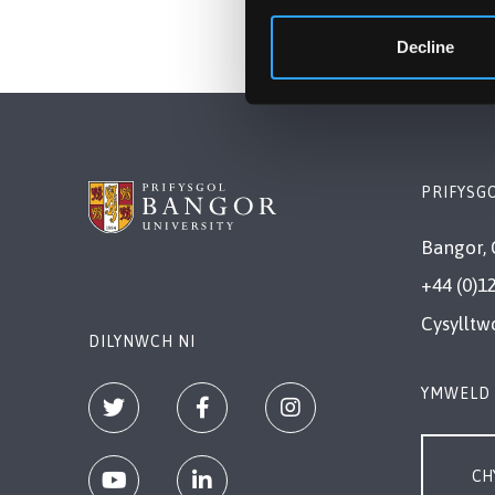
Decline
PRIFYSG
Bangor, 
+44 (0)1
Cysylltw
DILYNWCH NI
YMWELD 
CH