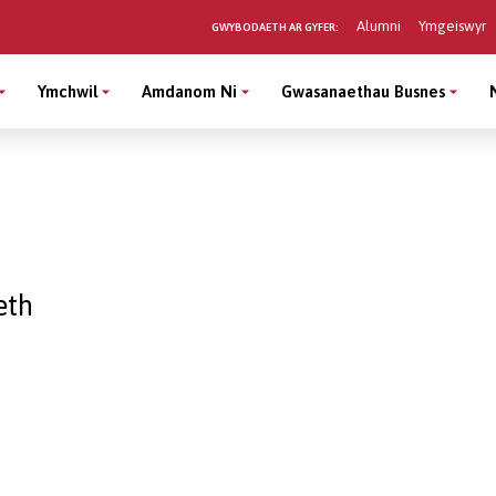
Alumni
Ymgeiswyr
GWYBODAETH AR GYFER:
Ymchwil
Amdanom Ni
Gwasanaethau Busnes
eth