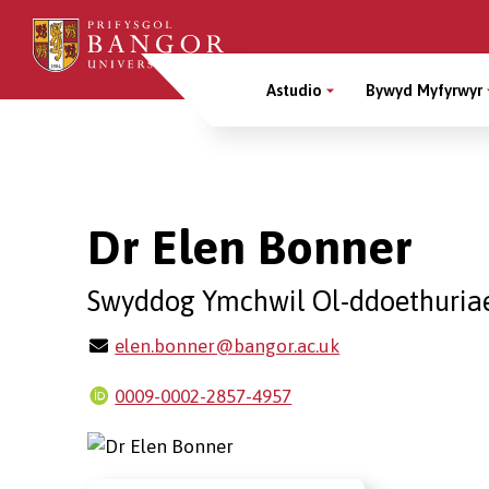
Sgipiwch
i’r
Main
prif
Astudio
Bywyd Myfyrwyr
gynnwys
Menu
Breadcrumb
Dr Elen Bonner
Swyddog Ymchwil Ol-ddoethuria
elen.bonner@bangor.ac.uk
0009-0002-2857-4957