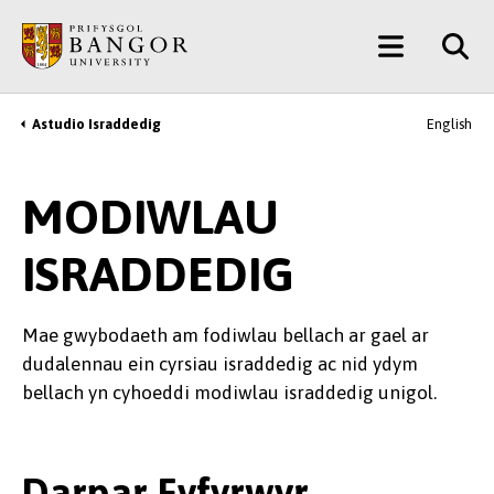
Neidio
Main
i’r
Prif
Menu
Gynnwys
Astudio Israddedig
English
Breadcrumb
MODIWLAU
ISRADDEDIG
Mae gwybodaeth am fodiwlau bellach ar gael ar
dudalennau ein cyrsiau israddedig ac nid ydym
bellach yn cyhoeddi modiwlau israddedig unigol.
Darpar Fyfyrwyr