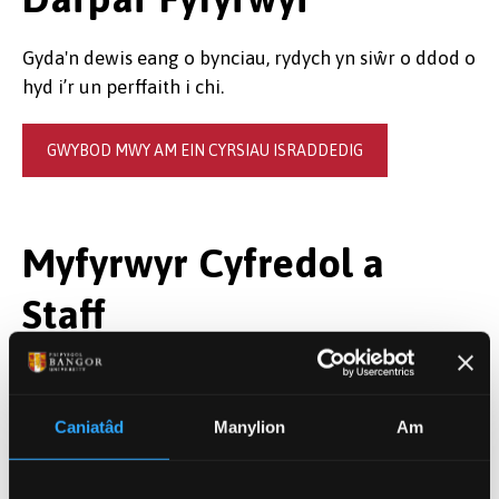
Gyda'n dewis eang o bynciau, rydych yn siŵr o ddod o
hyd i’r un perffaith i chi.
GWYBOD MWY AM EIN CYRSIAU ISRADDEDIG
Myfyrwyr Cyfredol a
Staff
Ceir gwybodaeth lawn am ein modiwlau yn y
Gazettes
ar FyMangor.
Caniatâd
Manylion
Am