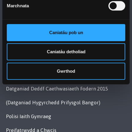
Cysylltwch â Ni
Marchnata
YMWELD Â’R BRIFYSGOL
Caniatáu pob un
MAPIAU A CHYFARWYDDIADAU TEITHIO
Caniatáu detholiad
POLISI
Gwrthod
Cydymffurfiaeth Gyfreithiol
Datganiad Deddf Caethwasiaeth Fodern 2015
(Datganiad Hygyrchedd Prifysgol Bangor)
Polisi Iaith Gymraeg
Preifatrwydd a Chwcis