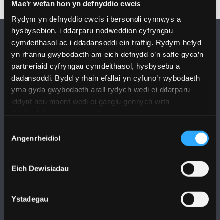
Mae'r wefan hon yn defnyddio cwcis
Rydym yn defnyddio cwcis i bersonoli cynnwys a
hysbysebion, i ddarparu nodweddion cyfryngau
cymdeithasol ac i ddadansoddi ein traffig. Rydym hefyd
yn rhannu gwybodaeth am eich defnydd o’n safle gyda’n
partneriaid cyfryngau cymdeithasol, hysbysebu a
dadansoddi. Bydd y rhain efallai yn cyfuno’r wybodaeth
yma gyda gwybodaeth arall rydych wedi ei ddarparu
DILYNWCH NI
iddynt neu maent wedi ei gasglu gennych wrth
ddefnyddio eu gwasanaethau.
Dewis
Angenrheidiol
Caniatâd
PRIFYSGOL BANGOR
Eich Dewisiadau
Bangor, Gwynedd, LL57 2DG, UK
Ystadegau
+44 1248 351 151