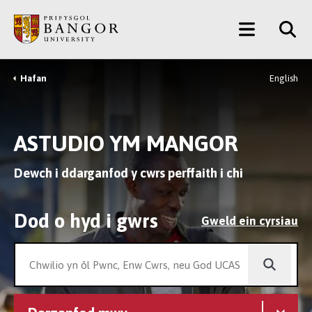
Neidio
Main
i’r
Prif
Menu
Gynnwys
Hafan
English
Breadcrumb
ASTUDIO YM MANGOR
Dewch i ddarganfod y cwrs perffaith i chi
Dod o hyd i gwrs
Gweld ein cyrsiau