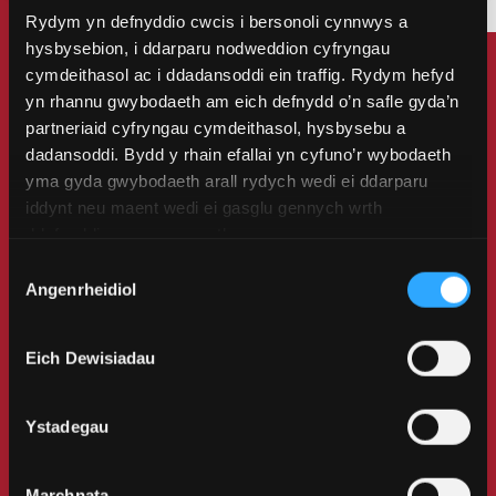
Rydym yn defnyddio cwcis i bersonoli cynnwys a
hysbysebion, i ddarparu nodweddion cyfryngau
cymdeithasol ac i ddadansoddi ein traffig. Rydym hefyd
Addysg o'r radd flaenaf
yn rhannu gwybodaeth am eich defnydd o’n safle gyda’n
partneriaid cyfryngau cymdeithasol, hysbysebu a
dadansoddi. Bydd y rhain efallai yn cyfuno’r wybodaeth
Cewch addysg o'r safon
yma gyda gwybodaeth arall rydych wedi ei ddarparu
uchaf yma ym Mangor - a'r hyn
iddynt neu maent wedi ei gasglu gennych wrth
ddefnyddio eu gwasanaethau.
oll o fewn cymuned gefnogol a
Dewis
chyfeillgar.
Angenrheidiol
Caniatâd
Mae ein cyfleusterau yn cynnwys
Eich Dewisiadau
darlithfeydd modern, labordai,
Ystadegau
ardaloedd dysgu cymdeithasol,
ein llong ymchwil ein hunain,
Marchnata