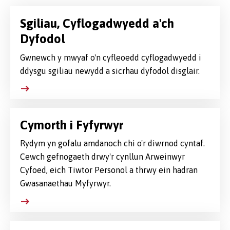
Sgiliau, Cyflogadwyedd a'ch
Dyfodol
Gwnewch y mwyaf o'n cyfleoedd cyflogadwyedd i
ddysgu sgiliau newydd a sicrhau dyfodol disglair.
Cymorth i Fyfyrwyr
Rydym yn gofalu amdanoch chi o'r diwrnod cyntaf.
Cewch gefnogaeth drwy'r cynllun Arweinwyr
Cyfoed, eich Tiwtor Personol a thrwy ein hadran
Gwasanaethau Myfyrwyr.