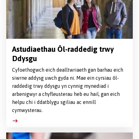
Astudiaethau Ôl-raddedig trwy
Ddysgu
Cyfoethogwch eich dealltwriaeth gan barhau eich
siwrne addysg uwch gyda ni. Mae ein cyrsiau ôl-
raddedig trwy ddysgu yn cynnig mynediad i
arbenigwyr a chyfleusterau heb eu hail, gan eich
helpu chi i ddatblygu sgiliau ac ennill
cymwysterau.