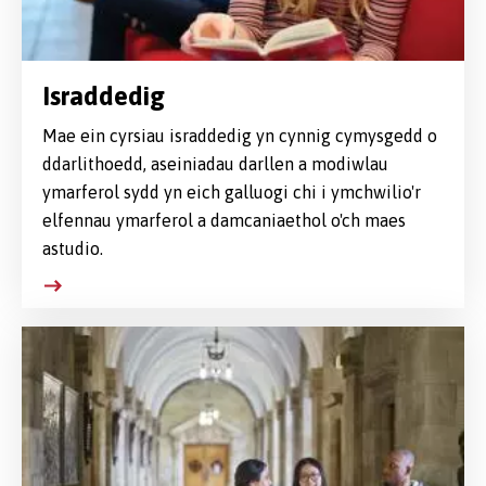
Israddedig
Mae ein cyrsiau israddedig yn cynnig cymysgedd o
ddarlithoedd, aseiniadau darllen a modiwlau
ymarferol sydd yn eich galluogi chi i ymchwilio'r
elfennau ymarferol a damcaniaethol o'ch maes
astudio.