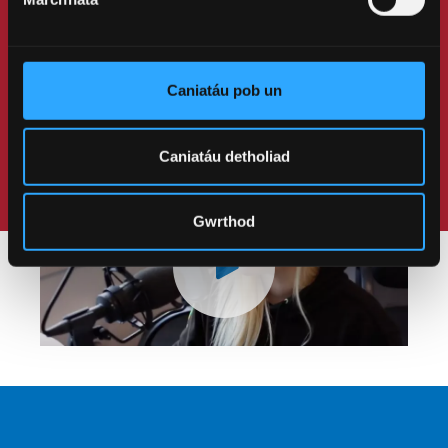
fferm a gardd fotanegol.
Gwyliwch y fideo i ddarganfod
Caniatáu pob un
mwy.
Caniatáu detholiad
Gwrthod