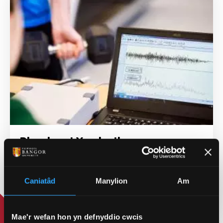
Rhaglenni Ymchwil
Datblychwch eich sgiliau ymchwil ymysg eich
cyfoedion a darlithwyr sy'n rhannu eich angerdd
Caniatâd
Manylion
Am
am ehangu dealltwriaeth y byd am eich pwnc.
Mae'r wefan hon yn defnyddio cwcis