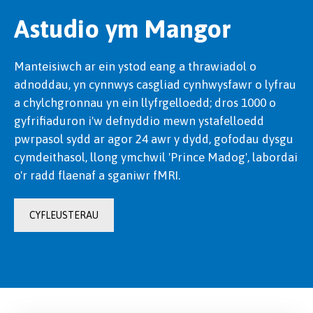
Astudio ym Mangor
Manteisiwch ar ein ystod eang a thrawiadol o
adnoddau, yn cynnwys casgliad cynhwysfawr o lyfrau
a chylchgronnau yn ein llyfrgelloedd; dros 1000 o
gyfrifiaduron i'w defnyddio mewn ystafelloedd
pwrpasol sydd ar agor 24 awr y dydd, gofodau dysgu
cymdeithasol, llong ymchwil 'Prince Madog', labordai
o'r radd flaenaf a sganiwr fMRI.
CYFLEUSTERAU