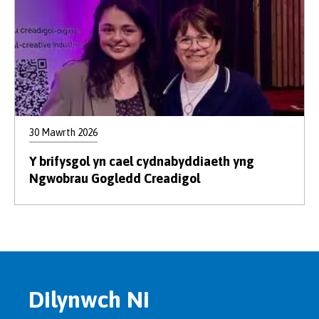
30 Mawrth 2026
Y brifysgol yn cael cydnabyddiaeth yng
Ngwobrau Gogledd Creadigol
Dilynwch Ni