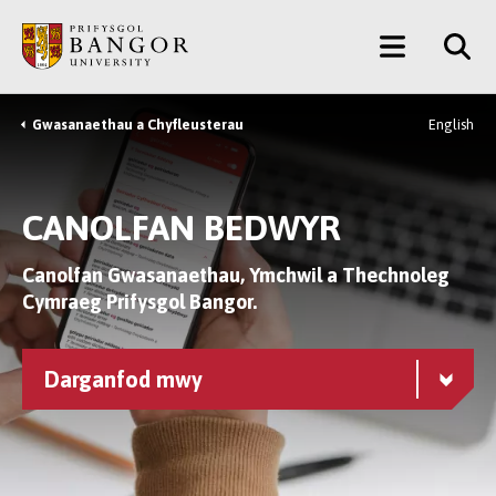
Neidio
Main
i’r
Prif
Menu
Gynnwys
Gwasanaethau a Chyfleusterau
English
Breadcrumb
CANOLFAN BEDWYR
Canolfan Gwasanaethau, Ymchwil a Thechnoleg
Cymraeg Prifysgol Bangor.
Darganfod mwy