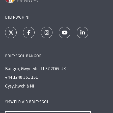
DILYNWCH NI
PRIFYSGOL BANGOR
Bangor, Gwynedd, LL57 2DG, UK
+44 1248 351 151
Cysylltwch â Ni
YMWELD Â’R BRIFYSGOL