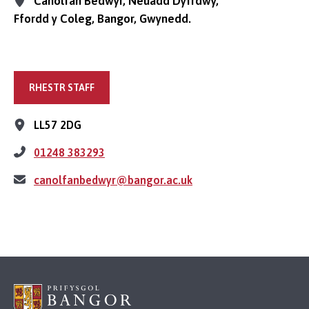
Canolfan Bedwyr, Neuadd Dyfrdwy,
Ffordd y Coleg, Bangor, Gwynedd.
RHESTR STAFF
LL57 2DG
01248 383293
canolfanbedwyr@bangor.ac.uk