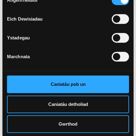
Angenrheidiol
Caniatâd
Eich Dewisiadau
Ystadegau
Marchnata
ADNODDAU AC APIAU
PORTH TERMAU
Caniatáu pob un
CYSGLIAD
Caniatáu detholiad
Gwrthod
TIWTORIALAU CYSGLIAD