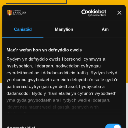
CEFNOGAETH IAITH I FYFYRWYR
Caniatâd
Manylion
Am
CYRSIAU I SEFYDLIADAU PROFFESIYNOL
Mae'r wefan hon yn defnyddio cwcis
HYFFORDDIANT IAITH I ATHRAWON A GWEITHWYR
Rydym yn defnyddio cwcis i bersonoli cynnwys a
ADDYSG
hysbysebion, i ddarparu nodweddion cyfryngau
cymdeithasol ac i ddadansoddi ein traffig. Rydym hefyd
yn rhannu gwybodaeth am eich defnydd o’n safle gyda’n
partneriaid cyfryngau cymdeithasol, hysbysebu a
dadansoddi. Bydd y rhain efallai yn cyfuno’r wybodaeth
yma gyda gwybodaeth arall rydych wedi ei ddarparu
iddynt neu maent wedi ei gasglu gennych wrth
ddefnyddio eu gwasanaethau.
Dewis