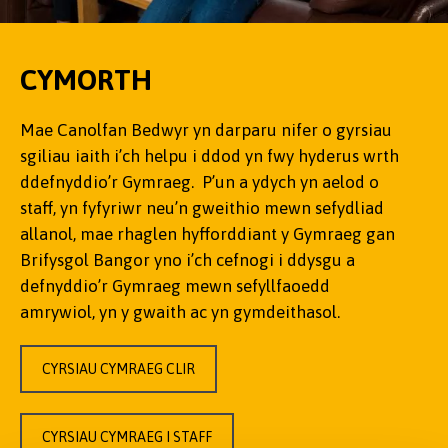
CYMORTH
Mae Canolfan Bedwyr yn darparu nifer o gyrsiau
sgiliau iaith i’ch helpu i ddod yn fwy hyderus wrth
ddefnyddio’r Gymraeg. P’un a ydych yn aelod o
staff, yn fyfyriwr neu’n gweithio mewn sefydliad
allanol, mae rhaglen hyfforddiant y Gymraeg gan
Brifysgol Bangor yno i’ch cefnogi i ddysgu a
defnyddio’r Gymraeg mewn sefyllfaoedd
amrywiol, yn y gwaith ac yn gymdeithasol.
CYRSIAU CYMRAEG CLIR
CYRSIAU CYMRAEG I STAFF