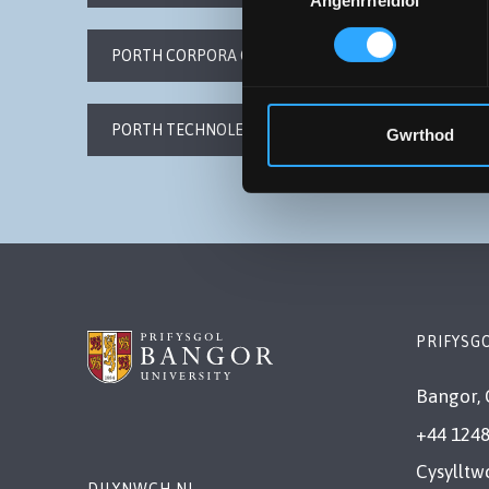
Angenrheidiol
Caniatâd
PORTH CORPORA CENEDLAETHOL CYMRU
PORTH TECHNOLEGAU IAITH CENEDLAETHOL CYMRU
Gwrthod
PRIFYSG
Bangor, 
+44 1248
Cysylltw
DILYNWCH NI