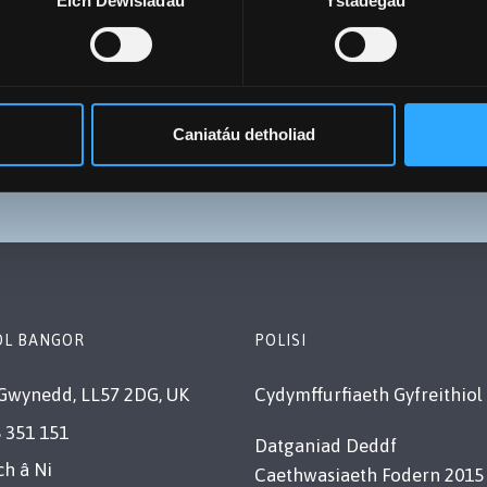
Eich Dewisiadau
Ystadegau
Caniatáu detholiad
OL BANGOR
POLISI
Gwynedd, LL57 2DG, UK
Cydymffurfiaeth Gyfreithiol
 351 151
Datganiad Deddf
ch â Ni
Caethwasiaeth Fodern 2015