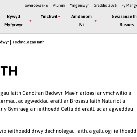
Alumni
Ymgeiswyr
Graddio 2026
Fy Mang
GWYBODAETH I:
Bywyd
Ymchwil
Amdanom
Gwasanaeth
Myfyrwyr
Ni
Busnes
edwyr
Technolegau Iaith
ITH
au Iaith Canolfan Bedwyr. Mae’n arloesi ar ymchwilio a
termau, ac agweddau eraill ar Brosesu Iaith Naturiol a
 ar y Gymraeg a’r ieithoedd Celtaidd eraill, ac ar agweddau
o ieithoedd drwy dechnolegau iaith, a galluogi ieithoedd