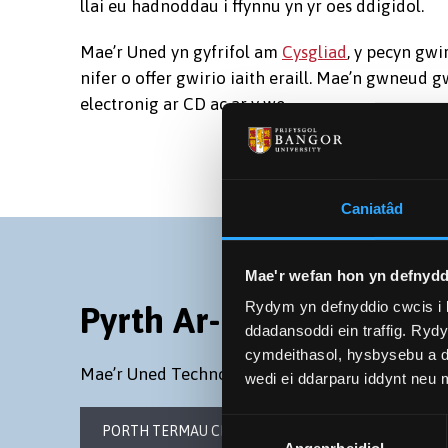
llai eu hadnoddau i ffynnu yn yr oes ddigidol.
Mae’r Uned yn gyfrifol am
Cysgliad
, y pecyn gwi
nifer o offer gwirio iaith eraill. Mae’n gwneud 
electronig ar CD ac ar y we.
Caniatâd
Mae'r wefan hon yn defnydd
Rydym yn defnyddio cwcis i 
Pyrth Ar-lein
ddadansoddi ein traffig. Ryd
cymdeithasol, hysbysebu a d
Mae’r Uned TechnoIegau Iaith hefyd yn rhedeg t
wedi ei ddarparu iddynt neu
Dewis
PORTH TERMAU CENEDLAETHOL CYMRU