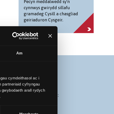
Pecyn meddalwedd sy'n
cynnwys gwirydd sillafu
gramadeg Cysill a chasgliad
geiriaduron Cysgeir.
Am
gau cymdeithasol ac i
 partneriaid cyfryngau
a gwybodaeth arall rydych
iad atynt drwy’r dolenni isod:
.