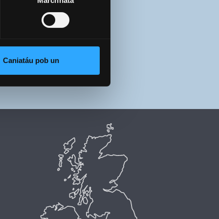
Marchnata
Caniatáu pob un