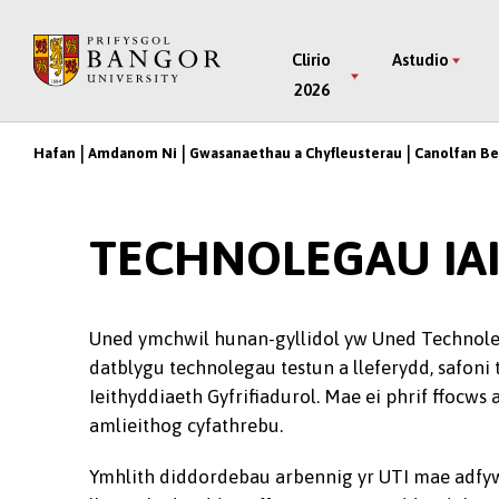
Neidio
i’r
Main
Clirio
Astudio
Prif
2026
Menu
Gynnwys
Hafan
Amdanom Ni
Gwasanaethau a Chyfleusterau
Canolfan B
Breadcrumb
TECHNOLEGAU IA
Uned ymchwil hunan-gyllidol yw Uned Technoleg
datblygu technolegau testun a lleferydd, safoni 
Ieithyddiaeth Gyfrifiadurol. Mae ei phrif ffocws
amlieithog cyfathrebu.
Ymhlith diddordebau arbennig yr UTI mae adfywi