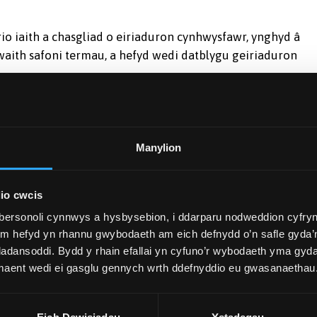
rio iaith a chasgliad o eiriaduron cynhwysfawr, ynghyd â
gwaith safoni termau, a hefyd wedi datblygu geiriaduron
Manylion
io cwcis
bersonoli cynnwys a hysbysebion, i ddarparu nodweddion cyfryn
ym hefyd yn rhannu gwybodaeth am eich defnydd o’n safle gyda’n
adansoddi. Bydd y rhain efallai yn cyfuno’r wybodaeth yma gyd
ri phorth cenedlaethol pwysig y mae modd i chi gael myned
 maent wedi ei gasglu gennych wrth ddefnyddio eu gwasanaethau