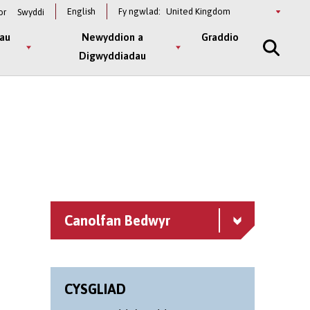
Select
English
Fy ngwlad:
or
Swyddi
a
country
au
Newyddion a
Graddio
Digwyddiadau
Canolfan Bedwyr
CYSGLIAD