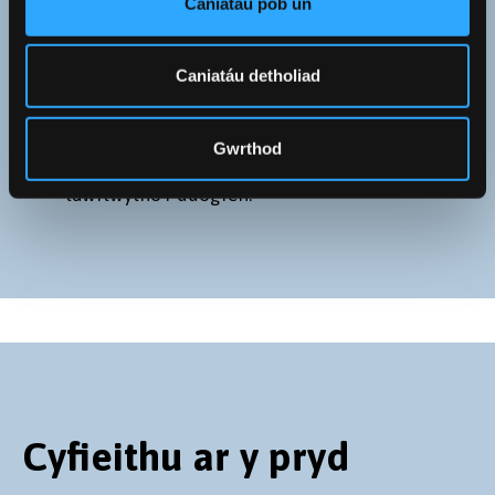
Caniatáu pob un
troi’n WYRDD ac fe gewch neges e-bost yn gofyn
i chi fewngofnodi i’r system i lawrlwytho eich
gwaith.
Caniatáu detholiad
Ar ôl agor y project a bydd dolen at y ddogfen
wreiddiol ar y chwith a dolen at y cyfieithiad ar
Gwrthod
y dde. Cliciwch ar y ddolen at y cyfieithiad
lawrlwytho’r ddogfen.
Cyfieithu ar y pryd