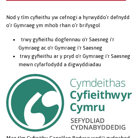
Nod y tîm cyfieithu yw cefnogi a hyrwyddo’r defnydd
o’r Gymraeg ym mhob rhan o’r brifysgol
trwy gyfieithu dogfennau o'r Saesneg i'r
Gymraeg ac o'r Gymraeg i'r Saesneg
trwy gyfieithu ar y pryd o'r Gymraeg i'r Saesneg
mewn cyfarfodydd a digwyddiadau
Mae tîm Cyfieithu Canolfan Bedwyr wedi'i gydnabod