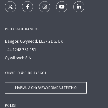
PRIFYSGOL BANGOR
Bangor, Gwynedd, LL57 2DG, UK
+44 1248 351 151
Cysylltwch â Ni
YMWELD Â’R BRIFYSGOL
MAPIAU A CHYFARWYDDIADAU TEITHIO
POLISI