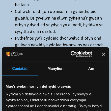
bellach.
Cofiwch roi digon o amser i ni gyfieithu eich
gwaith. Os gwelwn na allwn gyfieithu’r gwaith
erbyn y dyddiad yr ydych yn ei nodi, byddwn yn
cysylltu â chi i drafod.
Pythefnos yw’r dyddiad dychwelyd diofyn ond
gallwch newid y dyddiad hwnnw os oes arnoch
angen y gwaith yn ôl cyn hynny.
Yn achos projectau mawr sydd dros 5,000 o
eiriau dylech gysylltu â ni ymlaen llaw i roi
Caniatâd
Manylion
Am
rhybudd i ni y bydd y gwaith ar ei ffordd ac i
drafod amserlen ar gyfer cwblhau’r gwaith.
Mae lle ar y ffurflen hefyd i ychwanegu
Mae'r wefan hon yn defnyddio cwcis
gwybodaeth ychwanegol am y project.
Rydym yn defnyddio cwcis i bersonoli cynnwys a
Ar y dudalen nesaf gofynnir i chi ddewis rhwng
hysbysebion, i ddarparu nodweddion cyfryngau
uwchlwytho un ffeil neu nifer o ffeiliau neu
cymdeithasol ac i ddadansoddi ein traffig. Rydym hefyd