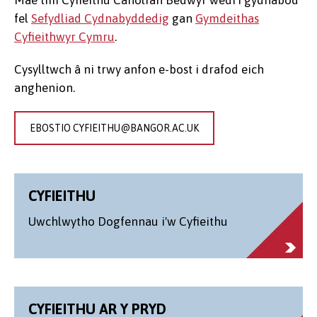
fel
Sefydliad Cydnabyddedig
gan
Gymdeithas
Cyfieithwyr Cymru
.
Cysylltwch â ni trwy anfon e-bost i drafod eich
anghenion.
EBOSTIO CYFIEITHU@BANGOR.AC.UK
CYFIEITHU
Uwchlwytho Dogfennau i'w Cyfieithu
CYFIEITHU AR Y PRYD