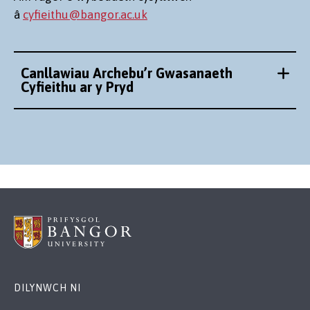
â
cyfieithu@bangor.ac.uk
Canllawiau Archebu’r Gwasanaeth
Cyfieithu ar y Pryd
DILYNWCH NI