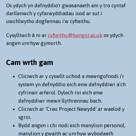
Os ydych yn defnyddio'r gwasanaeth am y tro cyntaf
darllenwch y cyfarwyddiadau isod ar sut i
uwchlwytho dogfennau i'w cyfieithu.
Cysylltwch â ni ar
cyfieithu@bangor.ac.uk
os ydych
angen unrhyw gymorth.
Cam wrth gam
Cliciwch ar y cyswllt uchod a mewngofnodi i’r
system yn defnyddio eich enw defnyddiwr a’ch
cyfrinair arferol. Dylech roi eich enw
defnyddiwr mewn llythrennau bach.
Cliciwch ar ‘Creu Project Newydd’ ar waelod y
sgrin.
Bydd angen i chi nodi eich manylion personol,
manylion y gwaith ac unrhyw wybodaeth