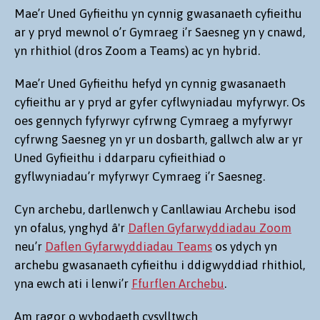
Mae’r Uned Gyfieithu yn cynnig gwasanaeth cyfieithu
ar y pryd mewnol o’r Gymraeg i’r Saesneg yn y cnawd,
yn rhithiol (dros Zoom a Teams) ac yn hybrid.
Mae’r Uned Gyfieithu hefyd yn cynnig gwasanaeth
cyfieithu ar y pryd ar gyfer cyflwyniadau myfyrwyr. Os
oes gennych fyfyrwyr cyfrwng Cymraeg a myfyrwyr
cyfrwng Saesneg yn yr un dosbarth, gallwch alw ar yr
Uned Gyfieithu i ddarparu cyfieithiad o
gyflwyniadau’r myfyrwyr Cymraeg i’r Saesneg.
Cyn archebu, darllenwch y Canllawiau Archebu isod
yn ofalus, ynghyd â'r
Daflen Gyfarwyddiadau Zoom
neu’r
Daflen Gyfarwyddiadau Teams
os ydych yn
archebu gwasanaeth cyfieithu i ddigwyddiad rhithiol,
yna ewch ati i lenwi’r
Ffurflen Archebu
.
Am ragor o wybodaeth cysylltwch