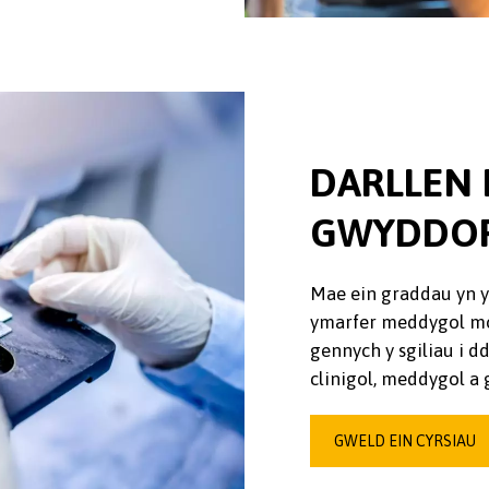
DARLLEN
GWYDDOR
Mae ein graddau yn y
ymarfer meddygol mod
gennych y sgiliau i d
clinigol, meddygol a 
GWELD EIN CYRSIAU