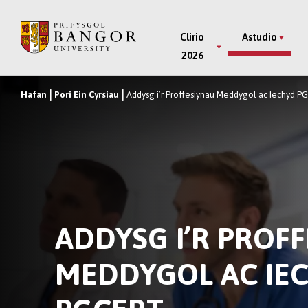
Neidio
i’r
Main
Clirio
Astudio
Prif
2026
Menu
Gynnwys
Hafan
Pori Ein Cyrsiau
Addysg i’r Proffesiynau Meddygol ac Iechyd P
Breadcrumb
ADDYSG I’R PROF
MEDDYGOL AC IE