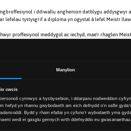
hyngbroffesiynol i ddiwallu anghenion datblygu addysgwyr 
lefelau tystysgrif a diploma yn ogystal â lefel Meistr llaw
wyr proffesiynol meddygol ac iechyd, mae'r rhaglen Meist
l, ran-amser am dair blynedd, sy’n cynnig yr hyblygrwydd
-lein o ansawdd uchel ag astudio hunan-gyfeiriedig, wedi 
Manylion
thgareddau ac aseiniadau a chyfarfodydd un-i-un. Mae’r
n seiliedig ar ymchwil i addysgu’r modiwlau ac mae’n gofy
ein a thrafodaethau a gweithgareddau ar-lein yn eu hamse
io cwcis
bersonoli cynnwys a hysbysebion, i ddarparu nodweddion cyfryn
ym hefyd yn rhannu gwybodaeth am eich defnydd o’n safle gyda’n
adansoddi. Bydd y rhain efallai yn cyfuno’r wybodaeth yma gyd
 eu sgiliau, eu gwybodaeth a’u hymddygiad i fodloni’r
 maent wedi ei gasglu gennych wrth ddefnyddio eu gwasanaethau