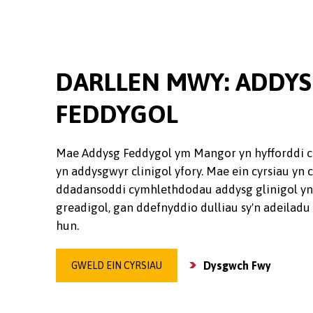
DARLLEN MWY: ADDY
FEDDYGOL
Mae Addysg Feddygol ym Mangor yn hyfforddi cl
yn addysgwyr clinigol yfory. Mae ein cyrsiau yn c
ddadansoddi cymhlethdodau addysg glinigol yn 
greadigol, gan ddefnyddio dulliau sy'n adeiladu 
hun.
Dysgwch Fwy
GWELD EIN CYRSIAU