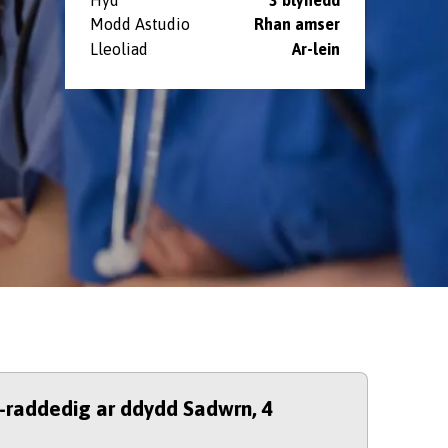
Modd Astudio
Rhan amser
Lleoliad
⁠Ar-lein
l-raddedig ar ddydd Sadwrn, 4