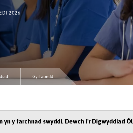
EDI 2026
diad
Gyrfaoedd
an yn y farchnad swyddi. Dewch i'r Digwyddiad Ô