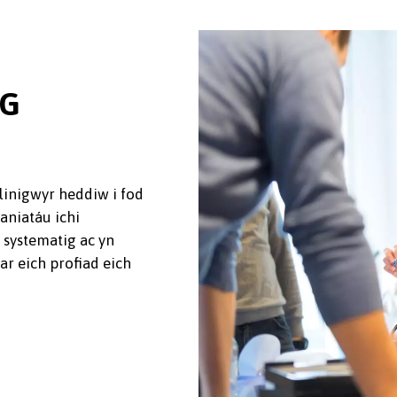
SG
inigwyr heddiw i fod
aniatáu ichi
systematig ac yn
ar eich profiad eich