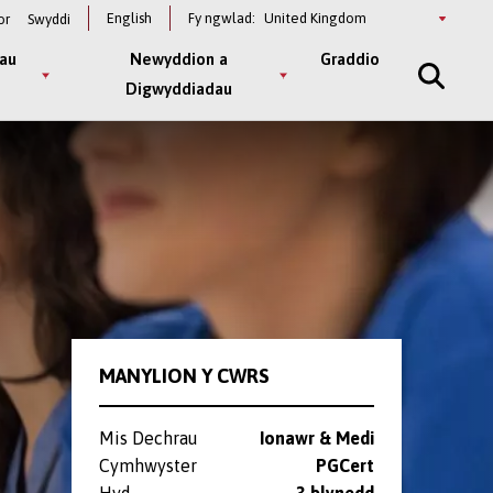
Select
English
Fy ngwlad:
or
Swyddi
a
country
au
Newyddion a
Graddio
Digwyddiadau
MANYLION Y CWRS
Mis Dechrau
Ionawr & Medi
Cymhwyster
PGCert
Hyd
3 blynedd