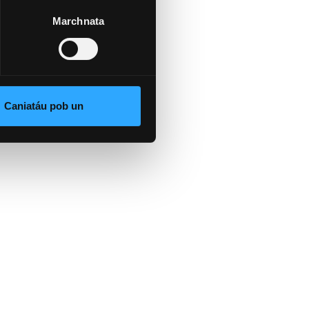
Marchnata
Caniatáu pob un