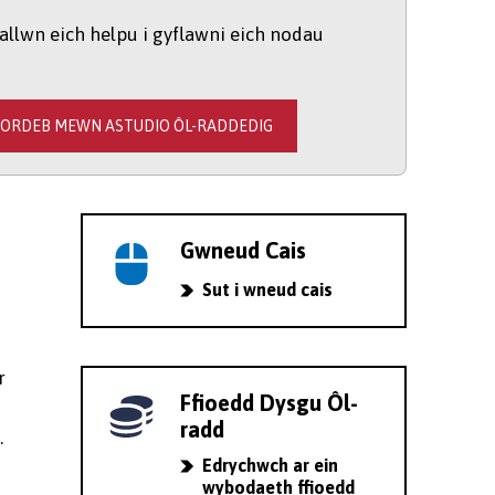
allwn eich helpu i gyflawni eich nodau
DORDEB MEWN ASTUDIO ÔL-RADDEDIG
Gwneud Cais
Sut i wneud cais
r
Ffioedd Dysgu Ôl-
radd
.
Edrychwch ar ein
wybodaeth ffioedd