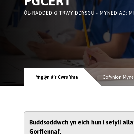
PGCERT
ÔL-RADDEDIG TRWY DDYSGU - MYNEDIAD: M
Ynglŷn â’r Cwrs Yma
Gofynion Myne
Buddsoddwch yn eich hun i sefyll all
Gorffennaf.