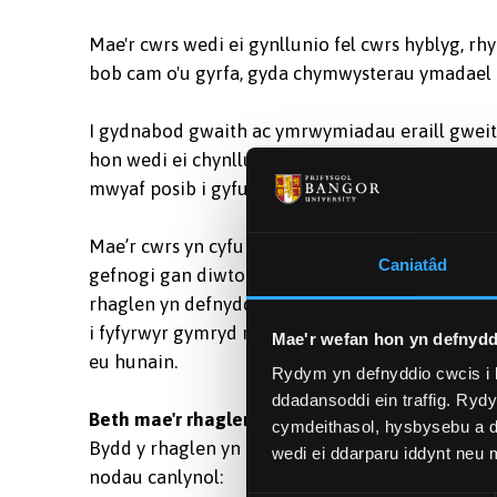
Mae'r cwrs wedi ei gynllunio fel cwrs hyblyg, r
bob cam o'u gyrfa, gyda chymwysterau ymadael ar 
I gydnabod gwaith ac ymrwymiadau eraill gweith
hon wedi ei chynllunio fel rhaglen ddysgu o bel
mwyaf posib i gyfuno gwaith ac astudio.
Mae’r cwrs yn cyfuno gweithdai rhyngweithiol ar
Caniatâd
gefnogi gan diwtorialau, adborth unigol ar wei
rhaglen yn defnyddio dull amlddisgyblaethol sy’
i fyfyrwyr gymryd rhan mewn sesiynau byw ar-l
Mae'r wefan hon yn defnydd
eu hunain.
Rydym yn defnyddio cwcis i 
ddadansoddi ein traffig. Ryd
Beth mae'r rhaglen hon yn ei gynnig?
cymdeithasol, hysbysebu a d
Bydd y rhaglen yn galluogi myfyrwyr i ddatblygu
wedi ei ddarparu iddynt neu
nodau canlynol: