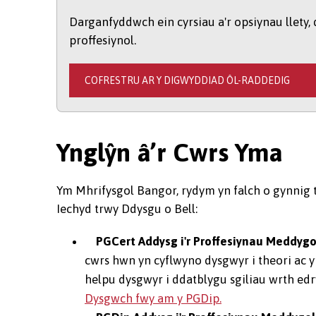
Darganfyddwch ein cyrsiau a'r opsiynau llety,
proffesiynol.
COFRESTRU AR Y DIGWYDDIAD ÔL-RADDEDIG
Ynglŷn â’r Cwrs Yma
Ym Mhrifysgol Bangor, rydym yn falch o gynnig t
Iechyd trwy Ddysgu o Bell:
PGCert Addysg i'r Proffesiynau Meddygo
cwrs hwn yn cyflwyno dysgwyr i theori ac 
helpu dysgwyr i ddatblygu sgiliau wrth edr
Dysgwch fwy am y PGDip.