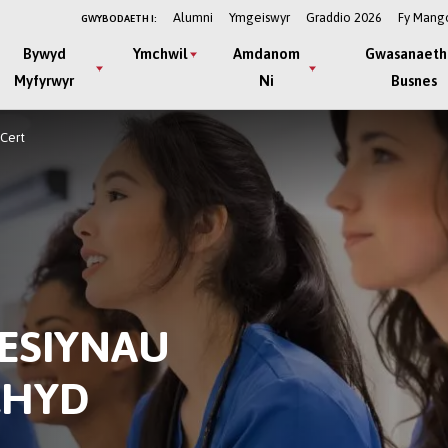
Alumni
Ymgeiswyr
Graddio 2026
Fy Mang
GWYBODAETH I:
Bywyd
Ymchwil
Amdanom
Gwasanaeth
Myfyrwyr
Ni
Busnes
GCert
FESIYNAU
CHYD