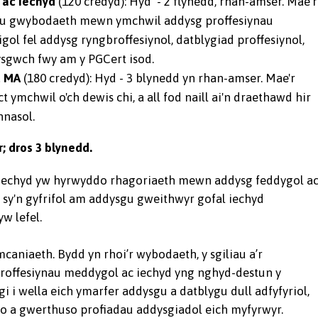
 ac Iechyd
(120 credyd): Hyd - 2 flynedd, rhan-amser. Mae’r
 eu gwybodaeth mewn ymchwil addysg proffesiynau
l fel addysg ryngbroffesiynol, datblygiad proffesiynol,
ysgwch fwy am y PGCert isod.
d MA
(180 credyd): Hyd - 3 blynedd yn rhan-amser. Mae'r
 ymchwil o'ch dewis chi, a all fod naill ai'n draethawd hir
hnasol.
; dros 3 blynedd.
 Iechyd yw hyrwyddo rhagoriaeth mewn addysg feddygol a
i sy'n gyfrifol am addysgu gweithwyr gofal iechyd
w lefel.
mcaniaeth. Bydd yn rhoi’r wybodaeth, y sgiliau a’r
proffesiynau meddygol ac iechyd yng nghyd-destun y
ogi i wella eich ymarfer addysgu a datblygu dull adfyfyriol,
no a gwerthuso profiadau addysgiadol eich myfyrwyr.