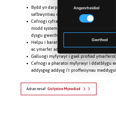
Dewis
Bydd yn darparu fframwaith lle gall addysgw
Angenrheidiol
Caniatâd
safbwyntiau damcaniaethol a sgiliau ymarf
Cefnogi cyfranogwyr i ddadansoddi cymhl
modd systematig a chreadigol; defnyddio t
dysgu gweithredol ac adfyfyriol a sicrhau b
Gwrthod
Helpu i baratoi gweithwyr gofal iechyd pr
ac ymarfer addysgol rhyngbroffesiynol cyd
Galluogi myfyrwyr i gael profiad ymarferol
Cefnogi a pharatoi myfyrwyr i ddatblygu e
addysgeg addysg i’r proffesiynau meddygol
Adran nesaf:
Gofynion Mynediad