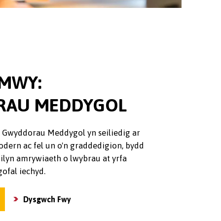
 MWY:
AU MEDDYGOL
 Gwyddorau Meddygol yn seiliedig ar
ern ac fel un o'n graddedigion, bydd
dilyn amrywiaeth o lwybrau at yrfa
gofal iechyd.
Dysgwch Fwy