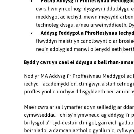
PGDip Addysg i'r Proffesiynau Meddygol
cwrs hwn yn cefnogi dysgwyr i ddatblygu
meddygol ac iechyd, mewn meysydd arbenigo
technoleg dysgu, a/neu arweinyddiaeth. D
Addysg Feddygol a Phroffesiynau Iechy
flwyddyn meistr yn canolbwyntio ar brosiect
neu'n adolygiad manwl o lenyddiaeth bert
Bydd y cwrs yn cael ei ddysgu o bell rhan-amser
Nod yr MA Addysg i’r Proffesiynau Meddygol ac
iechyd i academyddion, clinigwyr, a staff cefnog
proffesiynol o unrhyw ddisgyblaeth neu ar unrhy
Mae'r cwrs ar sail ymarfer ac yn seiliedig ar dda
cymwyseddau i chi sy’n ymwneud ag addysg i’r 
brifysgol a’r cyd-destun clinigol, gan eich gallu
beirniadol a damcaniaethol o gynllunio, cyflwy