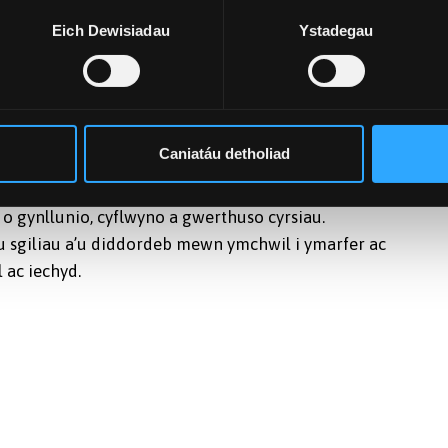
yr clinigol a staff cefnogi adolygu'n feirniadol a datblygu
Eich Dewisiadau
Ystadegau
erol wrth hwyluso profiad eu myfyrwyr.
ethdodau addysg y proffesiynau meddygol ac iechyd mewn
echnegau sy'n adeiladu ar eu profiad eu hunain; defnyddio
od theori ac ymarfer cyfoes yn rhan greiddiol o’r rhaglen.
Caniatáu detholiad
offesiynol ar gyfer swyddi arweinyddiaeth ym maes addysg
weithredol.
 o gynllunio, cyflwyno a gwerthuso cyrsiau.
u sgiliau a’u diddordeb mewn ymchwil i ymarfer ac
 ac iechyd.