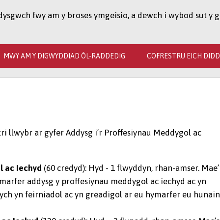
 dysgwch fwy am y broses ymgeisio, a dewch i wybod sut y g
MWY AM Y DIGWYDDIAD ÔL-RADDEDIG
COFRESTRU EICH DID
ri llwybr ar gyfer Addysg i’r Proffesiynau Meddygol ac
l ac Iechyd
(60 credyd): Hyd - 1 flwyddyn, rhan-amser. Mae’
ymarfer addysg y proffesiynau meddygol ac iechyd ac yn
ych yn feirniadol ac yn greadigol ar eu hymarfer eu hunain