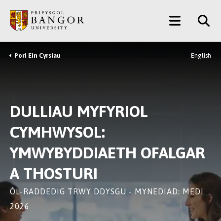
Neidio
Main
i’r
Prif
Menu
Gynnwys
Pori Ein Cyrsiau
English
Breadcrumb
DULLIAU MYFYRIOL
CYMHWYSOL:
YMWYBYDDIAETH OFALGAR
A THOSTURI
ÔL-RADDEDIG TRWY DDYSGU - MYNEDIAD: MEDI
2026