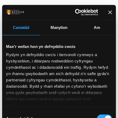
Gwneud Cais
Sut i wneud cais
Caniatâd
Manylion
Am
Mae'r wefan hon yn defnyddio cwcis
Ffioedd Dysgu Ôl-radd
Rydym yn defnyddio cwcis i bersonoli cynnwys a
Edrychwch ar ein wybodaeth ffioedd
hysbysebion, i ddarparu nodweddion cyfryngau
dysgu
cymdeithasol ac i ddadansoddi ein traffig. Rydym hefyd
yn rhannu gwybodaeth am eich defnydd o’n safle gyda’n
partneriaid cyfryngau cymdeithasol, hysbysebu a
dadansoddi. Bydd y rhain efallai yn cyfuno’r wybodaeth
Cofrestrwch eich diddordeb
yma gyda gwybodaeth arall rydych wedi ei ddarparu
mewn astudiaeth Ôl-radd
iddynt neu maent wedi ei gasglu gennych wrth
ddefnyddio eu gwasanaethau.
Cofrestrwch yma
Dewis