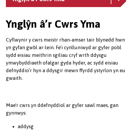
Ynglŷn â’r Cwrs Yma
Cyflwynir y cwrs meistr rhan-amser tair blynedd hwn
yn gyfan gwbl ar-lein. Fe'i cynlluniwyd ar gyfer pobl
sydd eisiau meithrin sgiliau cryf wrth ddysgu
ymwybyddiaeth ofalgar gyda hyder, ac sydd eisiau
defnyddio’r hyn a ddysgir mewn ffyrdd ystyrlon yn eu
gwaith.
Mae'r cwrs yn ddefnyddiol ar gyfer sawl maes, gan
gynnwys:
addysg