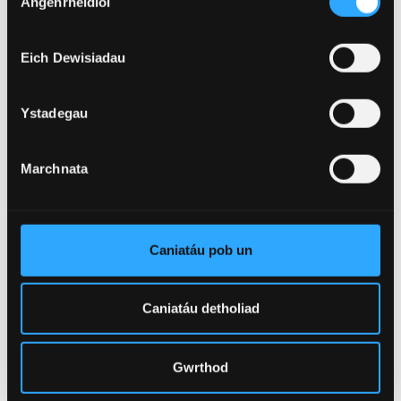
Angenrheidiol
Caniatâd
Eich Dewisiadau
Ystadegau
Marchnata
Caniatáu pob un
Caniatáu detholiad
DARLLEN MWY: SEICOLEG
Fel gwyddor ac fel proffesiwn, mae seicoleg yn
Gwrthod
gwneud gwahaniaeth i bobl yn y byd go iawn, trwy