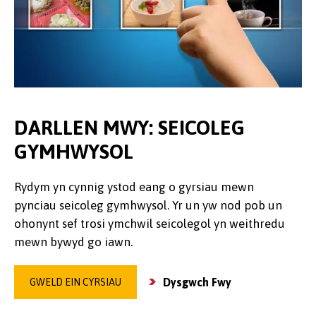
DARLLEN MWY: SEICOLEG
GYMHWYSOL
Rydym yn cynnig ystod eang o gyrsiau mewn
pynciau seicoleg gymhwysol. Yr un yw nod pob un
ohonynt sef trosi ymchwil seicolegol yn weithredu
mewn bywyd go iawn.
Dysgwch Fwy
GWELD EIN CYRSIAU