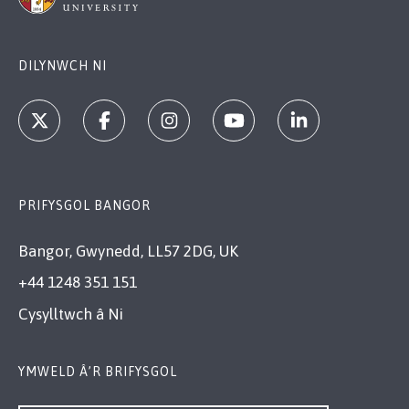
DILYNWCH NI
PRIFYSGOL BANGOR
Bangor, Gwynedd, LL57 2DG, UK
+44 1248 351 151
Cysylltwch â Ni
YMWELD Â’R BRIFYSGOL