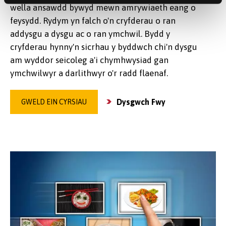
wella ansawdd bywyd mewn amrywiaeth eang o
feysydd. Rydym yn falch o'n cryfderau o ran
addysgu a dysgu ac o ran ymchwil. Bydd y
cryfderau hynny'n sicrhau y byddwch chi'n dysgu
am wyddor seicoleg a'i chymhwysiad gan
ymchwilwyr a darlithwyr o'r radd flaenaf.
Dysgwch Fwy
GWELD EIN CYRSIAU