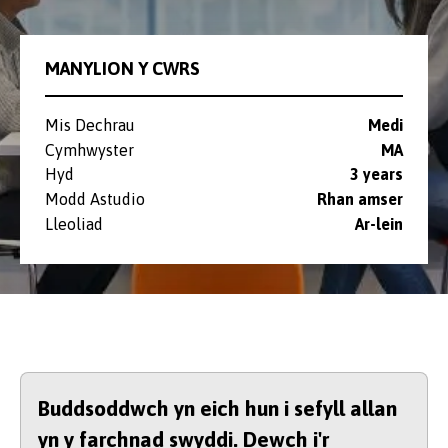
MANYLION Y CWRS
Mis Dechrau
Medi
Cymhwyster
MA
Hyd
3 years
Modd Astudio
Rhan amser
Lleoliad
⁠Ar-lein
Buddsoddwch yn eich hun i sefyll allan
yn y farchnad swyddi. Dewch i'r