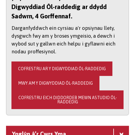
Digwyddiad Ôl-raddedig ar ddydd
Sadwrn, 4 Gorffennaf.
Darganfyddwch ein cyrsiau a'r opsiynau llety,
dysgwch fwy am y broses ymgeisio, a dewch i
wybod sut y gallwn eich helpu i gyflawni eich
nodau proffesiynol.
COFRESTRU AR Y DIGWYDDIAD ÔL-RADDEDIG
MWY AM Y DIGWYDDIAD ÔL-RADDEDIG
COFRESTRU EICH DIDDORDEB MEWN ASTUDIO ÔL-
RADDEDIG
Ynglŷn â’r Cwrs Yma