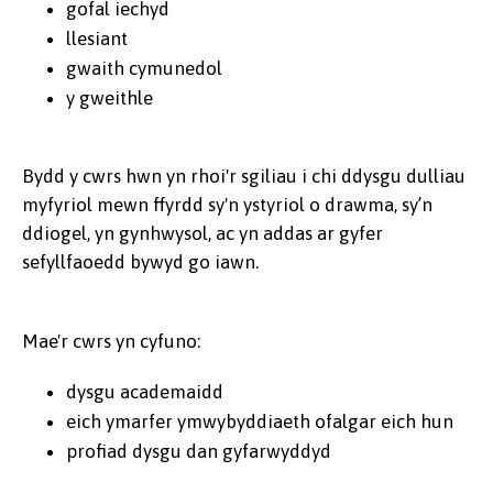
gofal iechyd
llesiant
gwaith cymunedol
y gweithle
Bydd y cwrs hwn yn rhoi'r sgiliau i chi ddysgu dulliau
myfyriol mewn ffyrdd sy'n ystyriol o drawma, sy’n
ddiogel, yn gynhwysol, ac yn addas ar gyfer
sefyllfaoedd bywyd go iawn.
Mae'r cwrs yn cyfuno:
dysgu academaidd
eich ymarfer ymwybyddiaeth ofalgar eich hun
profiad dysgu dan gyfarwyddyd