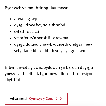
Byddwch yn meithrin sgiliau mewn:
arwain grwpiau
dysgu drwy fyfyrio a thrafod
cyfathrebu clir
ymarfer sy'n sensitif i drawma
dysgu dulliau ymwybyddiaeth ofalgar mewn
sefyllfaoedd cymhleth yn y byd go iawn
Erbyn diwedd y cwrs, byddwch yn barod i ddysgu
ymwybyddiaeth ofalgar mewn ffordd broffesiynol a
chyfrifol.
Adran nesaf:
Cynnwys y Cwrs