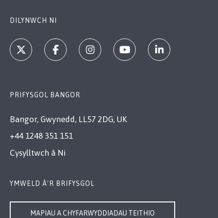
DILYNWCH NI
PRIFYSGOL BANGOR
Bangor, Gwynedd, LL57 2DG, UK
+44 1248 351 151
Cysylltwch â Ni
YMWELD Â’R BRIFYSGOL
MAPIAU A CHYFARWYDDIADAU TEITHIO