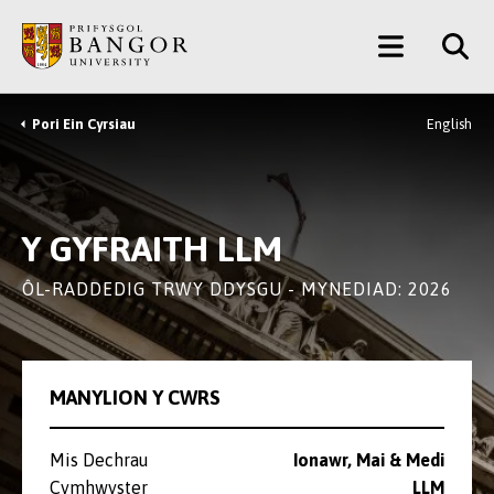
Neidio
Main
i’r
Prif
Menu
Gynnwys
Pori Ein Cyrsiau
English
Breadcrumb
Y GYFRAITH LLM
ÔL-RADDEDIG TRWY DDYSGU - MYNEDIAD: 2026
MANYLION Y CWRS
Mis Dechrau
Ionawr, Mai & Medi
Cymhwyster
LLM