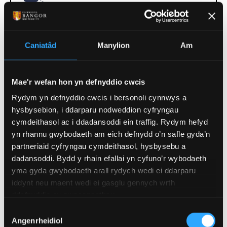
Edrychwch ar ein wybodaeth ffioedd
dysgu
Caniatâd
Manylion
Am
Cofrestrwch eich diddordeb
Mae'r wefan hon yn defnyddio cwcis
mewn astudiaeth Ôl-radd
Rydym yn defnyddio cwcis i bersonoli cynnwys a
Cofrestrwch yma
hysbysebion, i ddarparu nodweddion cyfryngau
cymdeithasol ac i ddadansoddi ein traffig. Rydym hefyd
yn rhannu gwybodaeth am eich defnydd o’n safle gyda’n
partneriaid cyfryngau cymdeithasol, hysbysebu a
dadansoddi. Bydd y rhain efallai yn cyfuno’r wybodaeth
yma gyda gwybodaeth arall rydych wedi ei ddarparu
iddynt neu maent wedi ei gasglu gennych wrth
ddefnyddio eu gwasanaethau.
Dewis
Angenrheidiol
Caniatâd