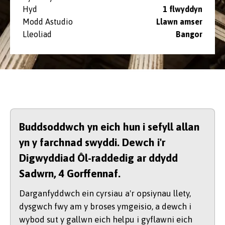
Hyd
1 flwyddyn
Modd Astudio
Llawn amser
Lleoliad
Bangor
Buddsoddwch yn eich hun i sefyll allan
yn y farchnad swyddi. Dewch i'r
Digwyddiad Ôl-raddedig ar ddydd
Sadwrn, 4 Gorffennaf.
Darganfyddwch ein cyrsiau a'r opsiynau llety,
dysgwch fwy am y broses ymgeisio, a dewch i
wybod sut y gallwn eich helpu i gyflawni eich