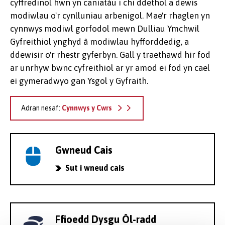
cyffredinol hwn yn caniatáu i chi ddethol a dewis
modiwlau o'r cynlluniau arbenigol. Mae'r rhaglen yn
cynnwys modiwl gorfodol mewn Dulliau Ymchwil
Gyfreithiol ynghyd â modiwlau hyfforddedig, a
ddewisir o'r rhestr gyferbyn. Gall y traethawd hir fod
ar unrhyw bwnc cyfreithiol ar yr amod ei fod yn cael
ei gymeradwyo gan Ysgol y Gyfraith.
Adran nesaf:
Cynnwys y Cwrs
Gwneud Cais
Sut i wneud cais
Ffioedd Dysgu Ôl-radd