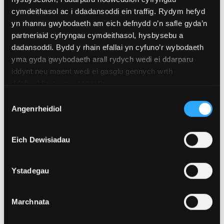
cymdeithasol ac i ddadansoddi ein traffig. Rydym hefyd
yn rhannu gwybodaeth am eich defnydd o’n safle gyda’n
partneriaid cyfryngau cymdeithasol, hysbysebu a
dadansoddi. Bydd y rhain efallai yn cyfuno’r wybodaeth
yma gyda gwybodaeth arall rydych wedi ei ddarparu
iddynt neu maent wedi ei gasglu gennych wrth
ddefnyddio eu gwasanaethau.
Dewis
Angenrheidiol
Caniatâd
VAN ANH LE
Eich Dewisiadau
Ar ôl graddio o Brifysgol Bangor, bûm yn gweithio
fel Cymrawd Addysgu yn y maes Cyfraith Eiddo
Ystadegau
Deallusol yn Ysgol y Gyfraith Durham ac Ysgol y
Gyfraith Warwick. Cefais fy enwebu am un o
Marchnata
Wobrau Warwick am Ragoriaeth mewn Addysgu.
Rydw i'n ddyledus iawn i'm cyn-oruchwyliwr PhD, a