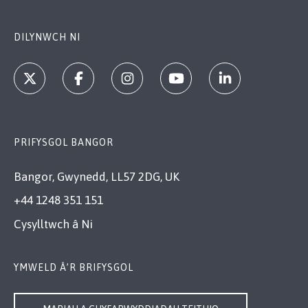
DILYNWCH NI
PRIFYSGOL BANGOR
Bangor, Gwynedd, LL57 2DG, UK
+44 1248 351 151
Cysylltwch â Ni
YMWELD Â’R BRIFYSGOL