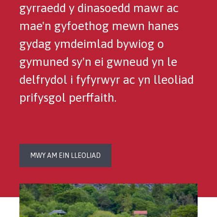
gyrraedd y dinasoedd mawr ac
mae'n gyfoethog mewn hanes
gydag ymdeimlad bywiog o
gymuned sy'n ei gwneud yn le
delfrydol i fyfyrwyr ac yn lleoliad
prifysgol perffaith.
MWY AM EIN LLEOLIAD