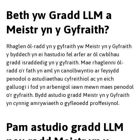
Beth yw Gradd LLM a
Meistr yn y Gyfraith?
Rhaglen ôl-radd yn y gyfraith yw Meistr yn y Gyfraith
y byddech yn ei hastudio fel arfer ar ôl cwblhau
gradd israddedig yn y gyfraith. Mae rhaglenni ôl-
radd o'r fath yn aml yn canolbwyntio ar feysydd
penodol o astudiaethau cyfreithiol ac yn eich
galluogi i fod yn arbenigol iawn mewn maes penodol
o'r gyfraith. Bydd astudio gradd Meistr yn y Gyfraith
yn cynnig amrywiaeth o gyfleoedd proffesiynol.
Pam astudio gradd LLM