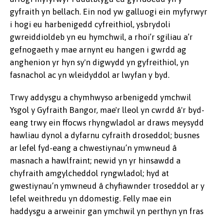
gyfraith yn bellach. Ein nod yw galluogi ein myfyrwyr
i hogi eu harbenigedd cyfreithiol, ysbrydoli
gwreiddioldeb yn eu hymchwil, a rhoi’r sgiliau a’r
gefnogaeth y mae arnynt eu hangen i gwrdd ag
anghenion yr hyn sy'n digwydd yn gyfreithiol, yn
fasnachol ac yn wleidyddol ar lwyfan y byd.
Trwy addysgu a chymhwyso arbenigedd ymchwil
Ysgol y Gyfraith Bangor, mae'r lleol yn cwrdd â'r byd-
eang trwy ein ffocws rhyngwladol ar draws meysydd
hawliau dynol a dyfarnu cyfraith droseddol; busnes
ar lefel fyd-eang a chwestiynau’n ymwneud â
masnach a hawlfraint; newid yn yr hinsawdd a
chyfraith amgylcheddol ryngwladol; hyd at
gwestiynau’n ymwneud â chyfiawnder troseddol ar y
lefel weithredu yn ddomestig. Felly mae ein
haddysgu a arweinir gan ymchwil yn perthyn yn fras