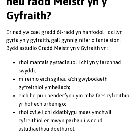
neu radd Meistr yn y
Gyfraith?
Er nad yw cael gradd ôl-radd yn hanfodol i ddilyn
gyrfa yn y gyfraith, gall gynnig nifer o fanteision.
Bydd astudio Gradd Meistr yn y Gyfraith yn:
rhoi mantais gystadleuol i chi yn y farchnad
swyddi;
mireinio eich sgiliau a'ch gwybodaeth
gyfreithiol ymhellach;
eich helpu i benderfynu ym mha faes cyfreithiol
yr hoffech arbenigo;
rhoi cyfle i chi ddatblygu maes ymchwil
cyfreithiol er mwyn parhau i wneud
astudiaethau doethurol.