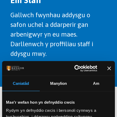
Ein Staff
Gallwch fwynhau addysgu o
safon uchel a ddarperir gan
arbenigwyr yn eu maes.
Darllenwch y proffiliau staff i
ddysgu mwy.
PROFFILIAU STAFF
Caniatâd
Manylion
Am
Mae'r wefan hon yn defnyddio cwcis
Rydym yn defnyddio cwcis i bersonoli cynnwys a
hysbysebion, i ddarparu nodweddion cyfryngau