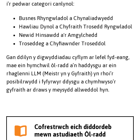
i’r pedwar categori canlynol:
Busnes Rhyngwladol a Chynaliadwyedd
Hawliau Dynol a Chyfraith Trosedd Ryngwladol
Newid Hinsawdd a'r Amgylchedd
Troseddeg a Chyfiawnder Troseddol
Gan ddilyn y digwyddiadau cyflym ar lefel fyd-eang,
mae ein hymchwil ôl-radd a’n haddysgu ar ein
rhaglenni LLM (Meistr yn y Gyfraith) yn rhoi’r
posibilrwydd i fyfyrwyr ddysgu a chymhwyso’r
gyfraith ar draws y meysydd allweddol hyn.
Cofrestrwch eich diddordeb
mewn astudiaeth Ôl-radd