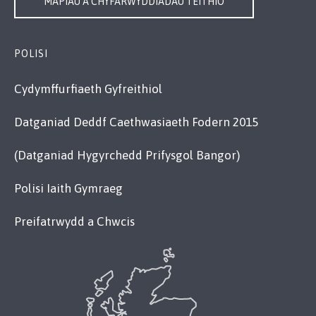
MAPIAU A CHYFARWYDDIADAU TEITHIO
POLISI
Cydymffurfiaeth Gyfreithiol
Datganiad Deddf Caethwasiaeth Fodern 2015
(Datganiad Hygyrchedd Prifysgol Bangor)
Polisi Iaith Gymraeg
Preifatrwydd a Chwcis