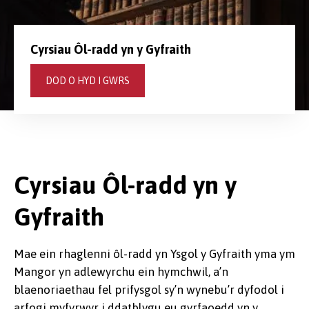
Cyrsiau Ôl-radd yn y Gyfraith
DOD O HYD I GWRS
Cyrsiau Ôl-radd yn y
Gyfraith
Mae ein rhaglenni ôl-radd yn Ysgol y Gyfraith yma ym
Mangor yn adlewyrchu ein hymchwil, a’n
blaenoriaethau fel prifysgol sy’n wynebu’r dyfodol i
arfogi myfyrwyr i ddatblygu eu gyrfaoedd yn y