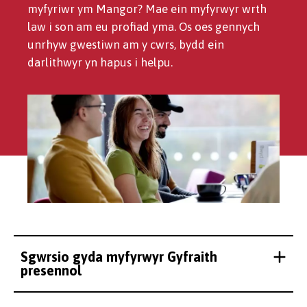
myfyriwr ym Mangor? Mae ein myfyrwyr wrth
law i son am eu profiad yma. Os oes gennych
unrhyw gwestiwn am y cwrs, bydd ein
darlithwyr yn hapus i helpu.
Sgwrsio gyda myfyrwyr Gyfraith
presennol