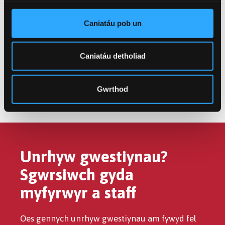
wnaeth fy annog i wneud cais am ysgoloriaeth
ymchwil yn ystod fy PhD a cefnogi’n llwyr wrth i mi
Caniatáu pob un
chwilio am waith.
Caniatáu detholiad
DYSGWCH FWY AM VAN ANH
Gwrthod
Unrhyw gwestiynau?
Sgwrsiwch gyda
myfyrwyr a staff
Oes gennych unrhyw gwestiynau am fywyd fel