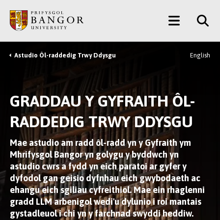
Neidio
Main
i’r
Prif
Menu
Gynnwys
Astudio Ôl-raddedig Trwy Ddysgu
English
Breadcrumb
GRADDAU Y GYFRAITH ÔL-
RADDEDIG TRWY DDYSGU
Mae astudio am radd ôl-radd yn y Gyfraith ym
Mhrifysgol Bangor yn golygu y byddwch yn
astudio cwrs a fydd yn eich paratoi ar gyfer y
dyfodol gan geisio dyfnhau eich gwybodaeth ac
ehangu eich sgiliau cyfreithiol. Mae ein rhaglenni
gradd LLM arbenigol wedi'u dylunio i roi mantais
gystadleuol i chi yn y farchnad swyddi heddiw.