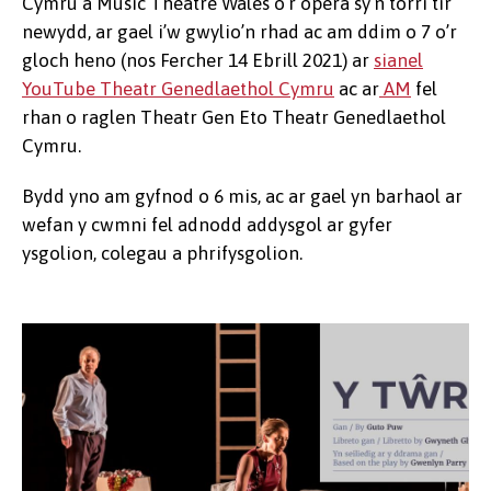
Cymru a Music Theatre Wales o’r opera sy’n torri tir
newydd, ar gael i’w gwylio’n rhad ac am ddim o 7 o’r
gloch heno (nos Fercher 14 Ebrill 2021) ar
sianel
YouTube Theatr Genedlaethol Cymru
ac ar
AM
fel
rhan o raglen Theatr Gen Eto Theatr Genedlaethol
Cymru.
Bydd yno am gyfnod o 6 mis, ac ar gael yn barhaol ar
wefan y cwmni fel adnodd addysgol ar gyfer
ysgolion, colegau a phrifysgolion.