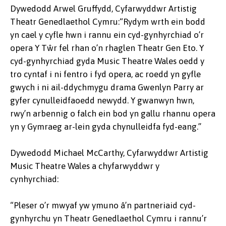
Dywedodd Arwel Gruffydd, Cyfarwyddwr Artistig
Theatr Genedlaethol Cymru:“Rydym wrth ein bodd
yn cael y cyfle hwn i rannu ein cyd-gynhyrchiad o’r
opera Y Tŵr fel rhan o’n rhaglen Theatr Gen Eto. Y
cyd-gynhyrchiad gyda Music Theatre Wales oedd y
tro cyntaf i ni fentro i fyd opera, ac roedd yn gyfle
gwych i ni ail-ddychmygu drama Gwenlyn Parry ar
gyfer cynulleidfaoedd newydd. Y gwanwyn hwn,
rwy’n arbennig o falch ein bod yn gallu rhannu opera
yn y Gymraeg ar-lein gyda chynulleidfa fyd-eang.”
Dywedodd Michael McCarthy, Cyfarwyddwr Artistig
Music Theatre Wales a chyfarwyddwr y
cynhyrchiad:
“Pleser o’r mwyaf yw ymuno â’n partneriaid cyd-
gynhyrchu yn Theatr Genedlaethol Cymru i rannu’r