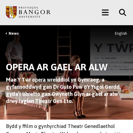
Neidio
Main
i’r
Prif
Menu
Gynnwys
News
English
Breadcrumb
OPERA AR GAEL AR ALW
Mae Y Tŵr opera wreiddiol yn Gymraeg, a
gyfansoddwyd gan Dr Guto Puw o’r Ysgol Gerdd,
gyda’r libretto gan Gwyneth Glyn ar gael ar alw
drwy raglen Theatr Gen Eto.
Bydd y ffilm o gynhyrchiad Theatr Genedlaethol