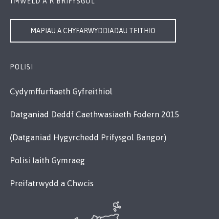
YMWELD Â’R BRIFYSGOL
MAPIAU A CHYFARWYDDIADAU TEITHIO
POLISI
Cydymffurfiaeth Gyfreithiol
Datganiad Deddf Caethwasiaeth Fodern 2015
(Datganiad Hygyrchedd Prifysgol Bangor)
Polisi Iaith Gymraeg
Preifatrwydd a Chwcis