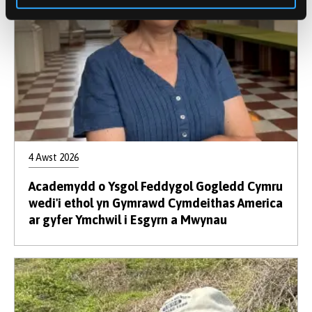
4 Awst 2026
Academydd o Ysgol Feddygol Gogledd Cymru
wedi'i ethol yn Gymrawd Cymdeithas America
ar gyfer Ymchwil i Esgyrn a Mwynau