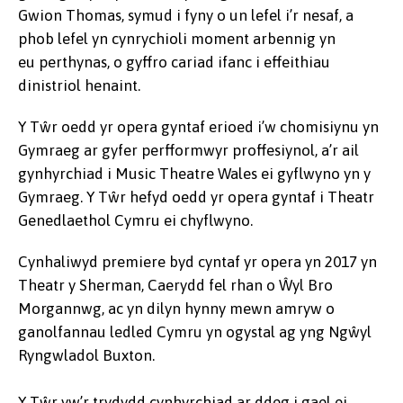
Gwion Thomas, symud i fyny o un lefel i’r nesaf, a
phob lefel yn cynrychioli moment arbennig yn
eu perthynas, o gyffro cariad ifanc i effeithiau
dinistriol henaint.
Y Tŵr oedd yr opera gyntaf erioed i’w chomisiynu yn
Gymraeg ar gyfer perfformwyr proffesiynol, a’r ail
gynhyrchiad i Music Theatre Wales ei gyflwyno yn y
Gymraeg. Y Tŵr hefyd oedd yr opera gyntaf i Theatr
Genedlaethol Cymru ei chyflwyno.
Cynhaliwyd premiere byd cyntaf yr opera yn 2017 yn
Theatr y Sherman, Caerydd fel rhan o Ŵyl Bro
Morgannwg, ac yn dilyn hynny mewn amryw o
ganolfannau ledled Cymru yn ogystal ag yng Ngŵyl
Ryngwladol Buxton.
Y Tŵr yw’r trydydd cynhyrchiad ar ddeg i gael ei