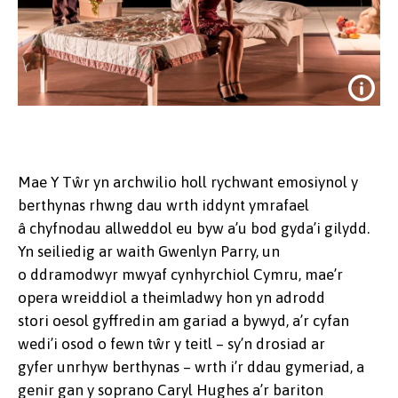
Mae Y Tŵr yn archwilio holl rychwant emosiynol y
berthynas rhwng dau wrth iddynt ymrafael
â chyfnodau allweddol eu byw a’u bod gyda’i gilydd.
Yn seiliedig ar waith Gwenlyn Parry, un
o ddramodwyr mwyaf cynhyrchiol Cymru, mae’r
opera wreiddiol a theimladwy hon yn adrodd
stori oesol gyffredin am gariad a bywyd, a’r cyfan
Credit:
Clive Barda
wedi’i osod o fewn tŵr y teitl – sy’n drosiad ar
gyfer unrhyw berthynas – wrth i’r ddau gymeriad, a
genir gan y soprano Caryl Hughes a’r bariton