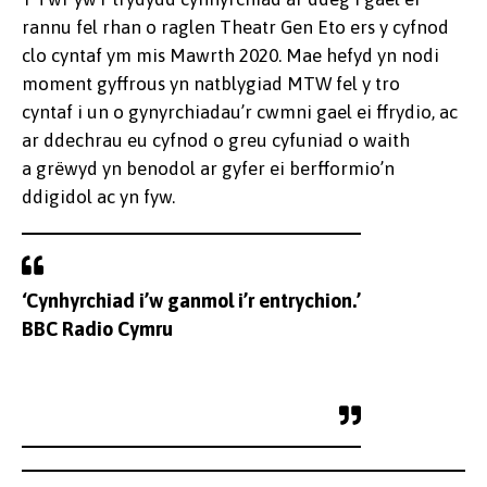
rannu fel rhan o raglen Theatr Gen Eto ers y cyfnod
clo cyntaf ym mis Mawrth 2020. Mae hefyd yn nodi
moment gyffrous yn natblygiad MTW fel y tro
cyntaf i un o gynyrchiadau’r cwmni gael ei ffrydio, ac
ar ddechrau eu cyfnod o greu cyfuniad o waith
a grëwyd yn benodol ar gyfer ei berfformio’n
ddigidol ac yn fyw.
‘Cynhyrchiad i’w ganmol i’r entrychion.’
BBC Radio Cymru