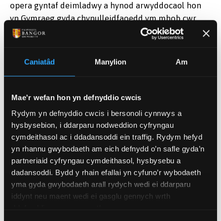
opera gyntaf deimladwy a hynod arwyddocaol hon
yn Gymraeg gyda chynulleidfaoedd ym mhob cwr
o Gymru ac ymhell y tu hwnt i’w ffiniau. Mae opera yn
ffurf gwbl ryngwladol o gelfyddyd, sy’n cael ei
hysgrifennu a’i pherfformio mewn sawl gwahanol
Caniatâd
Manylion
Am
iaith, ac yn awr gellir cael profiad ohoni’n cael ei
chanu mewn Cymraeg gloyw, gyda’r ddrama’n cael ei
chefnogi gan gapsiynau caeedig Cymraeg a
Mae'r wefan hon yn defnyddio cwcis
Saesneg. Rwy’n hynod ddiolchgar i’r perfformwyr a
Rydym yn defnyddio cwcis i bersonoli cynnwys a
chwmni cynhyrchu Y Tŵr am sicrhau bod y
hysbysebion, i ddarparu nodweddion cyfryngau
ffrydio hwn yn digwydd, a hoffwn eu llongyfarch
cymdeithasol ac i ddadansoddi ein traffig. Rydym hefyd
unwaith eto ar eu camp anhygoel.”
yn rhannu gwybodaeth am eich defnydd o’n safle gyda’n
partneriaid cyfryngau cymdeithasol, hysbysebu a
Lansiwyd Theatr Gen Eto gan Theatr Genedlaethol
dadansoddi. Bydd y rhain efallai yn cyfuno’r wybodaeth
yma gyda gwybodaeth arall rydych wedi ei ddarparu
Cymru fel rhaglen newydd o waith mewn ymateb
iddynt neu maent wedi ei gasglu gennych wrth
i bandemig y Coronafirws. Mae’n rhoi cyfle i
ddefnyddio eu gwasanaethau.
gynulleidfaoedd fwynhau cynyrchiadau o’r