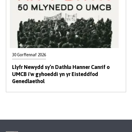
30 Gorffennaf 2026
Llyfr Newydd sy’n Dathlu Hanner Canrif o
UMCB i'w gyhoeddi yn yr Eisteddfod
Genedlaethol