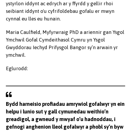
ystyrlon iddynt ac edrych ar y ffyrdd y gellir rhoi
seibiant iddynt o'u cyfrifoldebau gofalu er mwyn
cynnal eu lles eu hunain.
Maria Caulfield, Myfyrwraig PhD a ariennir gan Ysgol
Ymchwil Gofal Cymdeithasol Cymru yn Ysgol
Gwyddorau Iechyd Prifysgol Bangor sy’n arwain yr
ymchwil.
Eglurodd:
Bydd harneisio profiadau amrywiol gofalwyr yn ein
helpu i lunio sut y gall cymunedau weithio’n
greadigol, a gwneud y mwyaf o’u hadnoddau, i
gefnogi anghenion lleol gofalwyr a phobl sy’n byw