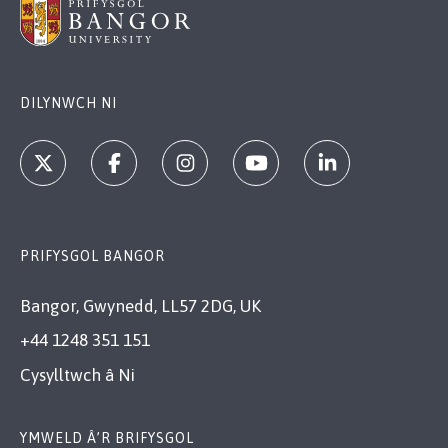
DILYNWCH NI
PRIFYSGOL BANGOR
Bangor, Gwynedd, LL57 2DG, UK
+44 1248 351 151
Cysylltwch â Ni
YMWELD Â’R BRIFYSGOL