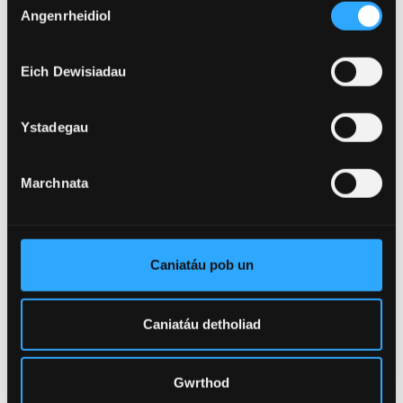
Angenrheidiol
Caniatâd
Eich Dewisiadau
Ystadegau
Marchnata
4 Awst 2026
Academydd o Ysgol Feddygol Gogledd Cymru
wedi'i ethol yn Gymrawd Cymdeithas America
Caniatáu pob un
ar gyfer Ymchwil i Esgyrn a Mwynau
Caniatáu detholiad
Gwrthod