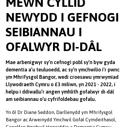
MEWN CYLLID
NEWYDD I GEFNOGI
SEIBIANNAU I
OFALWYR DI-DÂL
Mae arbenigwyr sy’n cefnogi pobl sy’n byw gyda
dementia a’u teuluoedd, ac sy’n ymchwilio i’r pwnc
ym Mhrifysgol Bangor, wedi croesawu ymrwymiad
Llywodraeth Cymru o £3 miliwn, yn 2021 - 2022, i
helpu i ddiwallu’r angen ymhlith gofalwyr di-dâl
am seibiannau o’u cyfrifoldebau gofalu.
Yn ôl Dr Diane Seddon, Darllenydd ym Mhrifysgol
Bangor ac Arweinydd Ymchwil Gofal Cymdeithasol,