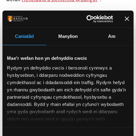
Caniatâd
Manylion
Am
Dyddiad Cyhoeddi
Meh 8, 2021
Mae'r wefan hon yn defnyddio cwcis
Categorïau
Rydym yn defnyddio cwcis i bersonoli cynnwys a
Prifysgol (Cyffredinol)
Ymchwil
hysbysebion, i ddarparu nodweddion cyfryngau
cymdeithasol ac i ddadansoddi ein traffig. Rydym hefyd
yn rhannu gwybodaeth am eich defnydd o’n safle gyda’n
partneriaid cyfryngau cymdeithasol, hysbysebu a
Newyddion Perthnasol
dadansoddi. Bydd y rhain efallai yn cyfuno’r wybodaeth
yma gyda gwybodaeth arall rydych wedi ei ddarparu
iddynt neu maent wedi ei gasglu gennych wrth
ddefnyddio eu gwasanaethau.
Dewis