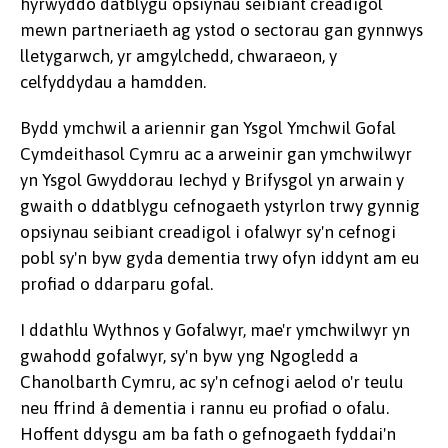
hyrwyddo datblygu opsiynau seibiant creadigol
mewn partneriaeth ag ystod o sectorau gan gynnwys
lletygarwch, yr amgylchedd, chwaraeon, y
celfyddydau a hamdden.
Bydd ymchwil a ariennir gan Ysgol Ymchwil Gofal
Cymdeithasol Cymru ac a arweinir gan ymchwilwyr
yn Ysgol Gwyddorau Iechyd y Brifysgol yn arwain y
gwaith o ddatblygu cefnogaeth ystyrlon trwy gynnig
opsiynau seibiant creadigol i ofalwyr sy'n cefnogi
pobl sy'n byw gyda dementia trwy ofyn iddynt am eu
profiad o ddarparu gofal.
I ddathlu Wythnos y Gofalwyr, mae'r ymchwilwyr yn
gwahodd gofalwyr, sy'n byw yng Ngogledd a
Chanolbarth Cymru, ac sy'n cefnogi aelod o'r teulu
neu ffrind â dementia i rannu eu profiad o ofalu.
Hoffent ddysgu am ba fath o gefnogaeth fyddai'n