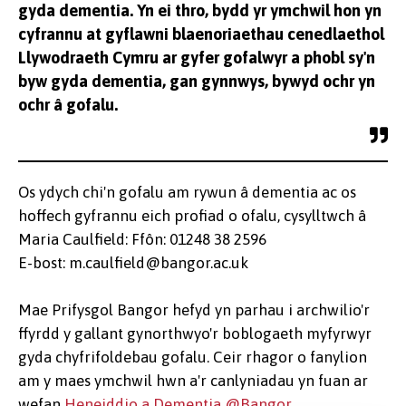
gyda dementia. Yn ei thro, bydd yr ymchwil hon yn
cyfrannu at gyflawni blaenoriaethau cenedlaethol
Llywodraeth Cymru ar gyfer gofalwyr a phobl sy'n
byw gyda dementia, gan gynnwys, bywyd ochr yn
ochr â gofalu.
Os ydych chi'n gofalu am rywun â dementia ac os
hoffech gyfrannu eich profiad o ofalu, cysylltwch â
Maria Caulfield: Ffôn: 01248 38 2596
E-bost: m.caulfield@bangor.ac.uk
Mae Prifysgol Bangor hefyd yn parhau i archwilio'r
ffyrdd y gallant gynorthwyo'r boblogaeth myfyrwyr
gyda chyfrifoldebau gofalu. Ceir rhagor o fanylion
am y maes ymchwil hwn a'r canlyniadau yn fuan ar
wefan
Heneiddio a Dementia @Bangor
.