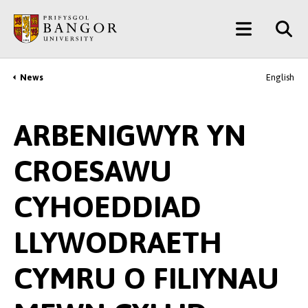
Neidio
Main
i’r
Prif
Menu
Gynnwys
News
English
Breadcrumb
ARBENIGWYR YN
CROESAWU
CYHOEDDIAD
LLYWODRAETH
CYMRU O FILIYNAU