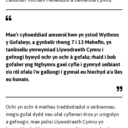
Canolfan Ymchwil Heneiddio a Dementia Cymru:
Mae’r cyhoeddiad amserol hwn yn ystod Wythnos
y Gofalwyr, a gynhelir rhwng 7 i 13 Mehefin, yn
tanlinellu ymrwymiad Llywodraeth Cymru i
gefnogi bywyd ochr yn ochr â gofalu; rhaid i bob
gofalwr yng Nghymru gael cyfle i gymryd seibiant
o'u rôl ofalu i'w galluogi i gynnal eu hiechyd a'u lles
eu hunain.
Ochr yn ochr â mathau traddodiadol o seibiannau,
megis gofal dydd neu ofal cyflenwi dros yr unigolyn
a gefnogir, mae polisi Llywodraeth Cymru yn