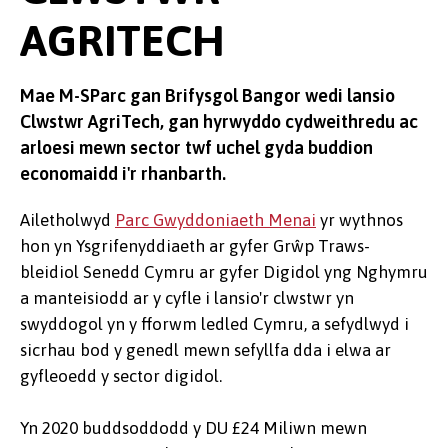
AGRITECH
Mae M-SParc gan Brifysgol Bangor wedi lansio
Clwstwr AgriTech, gan hyrwyddo cydweithredu ac
arloesi mewn sector twf uchel gyda buddion
economaidd i'r rhanbarth.
Ailetholwyd
Parc Gwyddoniaeth Menai
yr wythnos
hon yn Ysgrifenyddiaeth ar gyfer Grŵp Traws-
bleidiol Senedd Cymru ar gyfer Digidol yng Nghymru
a manteisiodd ar y cyfle i lansio'r clwstwr yn
swyddogol yn y fforwm ledled Cymru, a sefydlwyd i
sicrhau bod y genedl mewn sefyllfa dda i elwa ar
gyfleoedd y sector digidol.
Yn 2020 buddsoddodd y DU £24 Miliwn mewn