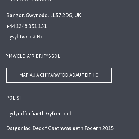
Bangor, Gwynedd, LL57 2DG, UK
+44 1248 351 151
Cysylltwch â Ni
YMWELD Â’R BRIFYSGOL
MAPIAU A CHYFARWYDDIADAU TEITHIO
POLISI
Cydymffurfiaeth Gyfreithiol
Datganiad Deddf Caethwasiaeth Fodern 2015