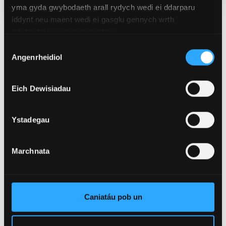
yma gyda gwybodaeth arall rydych wedi ei ddarparu
iddynt neu maent wedi ei gasglu gennych wrth
ddefnyddio eu gwasanaethau.
Newyddion Perthnasol
Dewis
Angenrheidiol
Caniatâd
Eich Dewisiadau
Ystadegau
Marchnata
Caniatáu pob un
4 Awst 2026
Academydd o Ysgol Feddygol Gogledd Cymru