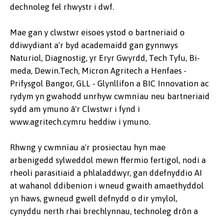
dechnoleg fel rhwystr i dwf.
Mae gan y clwstwr eisoes ystod o bartneriaid o
ddiwydiant a'r byd academaidd gan gynnwys
Naturiol, Diagnostig, yr Eryr Gwyrdd, Tech Tyfu, Bi-
meda, Dewin.Tech, Micron Agritech a Henfaes -
Prifysgol Bangor, GLL - Glynllifon a BIC Innovation ac
rydym yn gwahodd unrhyw cwmnïau neu bartneriaid
sydd am ymuno â'r Clwstwr i fynd i
www.agritech.cymru heddiw i ymuno.
Rhwng y cwmnïau a'r prosiectau hyn mae
arbenigedd sylweddol mewn ffermio fertigol, nodi a
rheoli parasitiaid a phlaladdwyr, gan ddefnyddio AI
at wahanol ddibenion i wneud gwaith amaethyddol
yn haws, gwneud gwell defnydd o dir ymylol,
cynyddu nerth rhai brechlynnau, technoleg drôn a