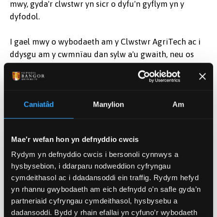
mwy, gyda'r clwstwr yn sicr o dyfu'n gyflym yn y
dyfodol.
I gael mwy o wybodaeth am y Clwstwr AgriTech ac i
ddysgu am y cwmnïau dan sylw a'u gwaith, neu os
oes gennych ddiddordeb mewn ymuno â'r clwstwr
eich hun, ewch draw i www.agritech.cymru heddiw!
Caniatâd
Manylion
Am
Mae'r wefan hon yn defnyddio cwcis
Dyddiad Cyhoeddi
Rydym yn defnyddio cwcis i bersonoli cynnwys a
hysbysebion, i ddarparu nodweddion cyfryngau
Gorff 16, 2021
cymdeithasol ac i ddadansoddi ein traffig. Rydym hefyd
yn rhannu gwybodaeth am eich defnydd o’n safle gyda’n
Categorïau
partneriaid cyfryngau cymdeithasol, hysbysebu a
Prifysgol (Cyffredinol)
dadansoddi. Bydd y rhain efallai yn cyfuno’r wybodaeth