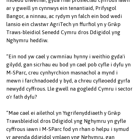
ar y gweill yn cynnwys ein tenantiaid, Prifysgol
Bangor, a ninnau, ac rydym yn falch ein bod wedi
lansio ein clwstwr AgriTech yn ffurfiol yn y Grŵp
Traws-bleidiol Senedd Cymru dros Ddigidol yng
Nghymru heddiw.
“Ein nod yw cael y cwmnïau hynny i weithio gyda'i
gilydd, gan sicrhau eu bod yn cael pob cyfle i dyfu yn
M-SParc, creu cynhyrchion masnachol a mynd i
mewn i farchnadoedd y byd, a chreu cyfleoedd gyrfa
newydd cyffrous. Lle gwell na gogledd Cymru i sector
o'r fath dyfu?
“Mae cael ei ailethol yn Ysgrifenyddiaeth y Grŵp
Trawsbleidiol dros Ddigidol yng Nghymru yn gyfle
cyffrous iawn i M-SParc fod yn rhan o helpu i symud
yr agenda ddigidol ymlaen yng Nghymru, gan