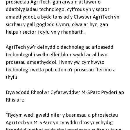
prosiectau AgriTech, gan arwain at lawer o
ddatblygiadau technolegol cyffrous yn y sector
amaethyddol, a bydd lansiad y Clwstwr AgriTech yn
sicrhau y gall gogledd Cymru elwa ar hyn, gan
helpu'r sector i dyfu yn y rhanbarth.
AgriTech yw'r defnydd o dechnoleg ac arloesedd
technolegol i wella effeithlonrwydd ac allbwn
prosesau amaethyddol. Hynny yw, cymhwyso
technoleg i wella pob elfen o'r prosesau ffermio a
thyfu.
Dywedodd Rheolwr Cyfarwyddwr M-SParc Pryderi ap
Rhisiart:
“Rydym wedi gweld nifer y busnesau a phrosiectau
AgriTech yn M-SParc yn cynyddu dros yr ychydig
fisoedd diwethaf, gyda rhai prosiectau cyffrous iawn