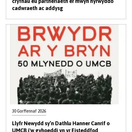
cryfhau eu partneriaeth er mwyn hyrwyddo
cadwraeth ac addysg
30 Gorffennaf 2026
Llyfr Newydd sy’n Dathlu Hanner Canrif o
UMCB i'w gyhoeddi yn yr Eisteddfod