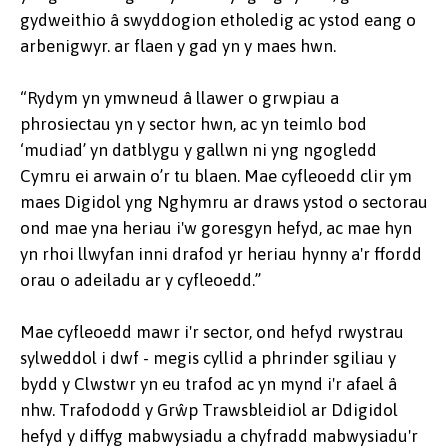
gydweithio â swyddogion etholedig ac ystod eang o
arbenigwyr. ar flaen y gad yn y maes hwn.
“Rydym yn ymwneud â llawer o grwpiau a
phrosiectau yn y sector hwn, ac yn teimlo bod
‘mudiad’ yn datblygu y gallwn ni yng ngogledd
Cymru ei arwain o’r tu blaen. Mae cyfleoedd clir ym
maes Digidol yng Nghymru ar draws ystod o sectorau
ond mae yna heriau i'w goresgyn hefyd, ac mae hyn
yn rhoi llwyfan inni drafod yr heriau hynny a'r ffordd
orau o adeiladu ar y cyfleoedd.”
Mae cyfleoedd mawr i'r sector, ond hefyd rwystrau
sylweddol i dwf - megis cyllid a phrinder sgiliau y
bydd y Clwstwr yn eu trafod ac yn mynd i'r afael â
nhw. Trafododd y Grŵp Trawsbleidiol ar Ddigidol
hefyd y diffyg mabwysiadu a chyfradd mabwysiadu'r