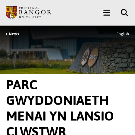
Neidio
Main
i’r
Prif
Menu
Gynnwys
News
English
Breadcrumb
PARC
GWYDDONIAETH
MENAI YN LANSIO
CLWSTWR