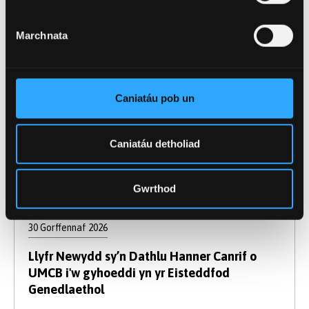
Marchnata
Caniatáu pob un
Caniatáu detholiad
Gwrthod
30 Gorffennaf 2026
Llyfr Newydd sy’n Dathlu Hanner Canrif o
UMCB i'w gyhoeddi yn yr Eisteddfod
Genedlaethol