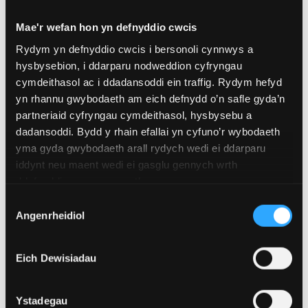
Mae'r wefan hon yn defnyddio cwcis
Rydym yn defnyddio cwcis i bersonoli cynnwys a
hysbysebion, i ddarparu nodweddion cyfryngau
cymdeithasol ac i ddadansoddi ein traffig. Rydym hefyd
yn rhannu gwybodaeth am eich defnydd o’n safle gyda’n
partneriaid cyfryngau cymdeithasol, hysbysebu a
dadansoddi. Bydd y rhain efallai yn cyfuno’r wybodaeth
yma gyda gwybodaeth arall rydych wedi ei ddarparu
iddynt neu maent wedi ei gasglu gennych wrth
ddefnyddio eu gwasanaethau.
Dewis
Angenrheidiol
Caniatâd
30 Gorffennaf 2026
Eich Dewisiadau
Prifysgol Bangor a Sw Mynydd Cymru yn
cryfhau eu partneriaeth er mwyn hyrwyddo
cadwraeth ac addysg
Ystadegau