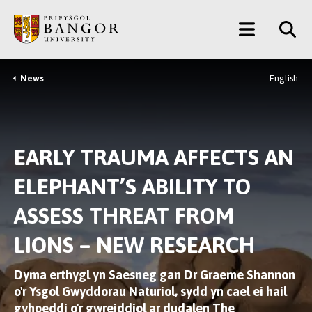
Neidio
Main
i’r
Prif
Menu
Gynnwys
News
English
Breadcrumb
EARLY TRAUMA AFFECTS AN
ELEPHANT’S ABILITY TO
ASSESS THREAT FROM
LIONS – NEW RESEARCH
Dyma erthygl yn Saesneg gan Dr Graeme Shannon
o'r Ysgol Gwyddorau Naturiol, sydd yn cael ei hail
gyhoeddi o'r gwreiddiol ar dudalen
The