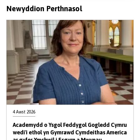
Newyddion Perthnasol
4 Awst 2026
Academydd o Ysgol Feddygol Gogledd Cymru
wedi'i ethol yn Gymrawd Cymdeithas America
ar gyfer Ymchwil i Esgyrn a Mwynau