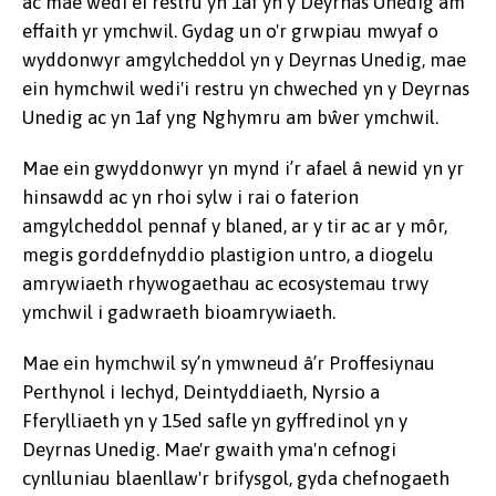
ac mae wedi ei restru yn 1af yn y Deyrnas Unedig am
effaith yr ymchwil. Gydag un o'r grwpiau mwyaf o
wyddonwyr amgylcheddol yn y Deyrnas Unedig, mae
ein hymchwil wedi'i restru yn chweched yn y Deyrnas
Unedig ac yn 1af yng Nghymru am bŵer ymchwil.
Mae ein gwyddonwyr yn mynd i’r afael â newid yn yr
hinsawdd ac yn rhoi sylw i rai o faterion
amgylcheddol pennaf y blaned, ar y tir ac ar y môr,
megis gorddefnyddio plastigion untro, a diogelu
amrywiaeth rhywogaethau ac ecosystemau trwy
ymchwil i gadwraeth bioamrywiaeth.
Mae ein hymchwil sy’n ymwneud â’r Proffesiynau
Perthynol i Iechyd, Deintyddiaeth, Nyrsio a
Fferylliaeth yn y 15ed safle yn gyffredinol yn y
Deyrnas Unedig. Mae'r gwaith yma'n cefnogi
cynlluniau blaenllaw'r brifysgol, gyda chefnogaeth