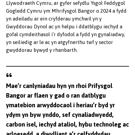
Llywodraeth Cymru, ar gyfer sefydlu Ysgol Feddygol
Gogledd Cymru ym Mhrifysgol Bangor o 2024 a fydd
yn adeiladu ar ein cryfderau ymchwil yn y
Gwyddorau Dynol ac yn helpu i ddatblygu iechyd a
gofal cymdeithasol i’r dyfodol a fydd yn gynaliadwy,
yn seiliedig ar le ac yn atgyfnerthu twf y sector
gwyddorau bywyd y rhanbarth.
Mae’r canlyniadau hyn yn rhoi Prifysgol
Bangor ar flaen y gad o ran datblygu
ymatebion arwyddocaol i heriau’r byd yr
ydym yn byw ynddo, sef cynaliadwyedd,
carbon isel, iechyd ataliol, hybu technoleg ac
arloesedd, a diwylliant a’r celfyddydau.