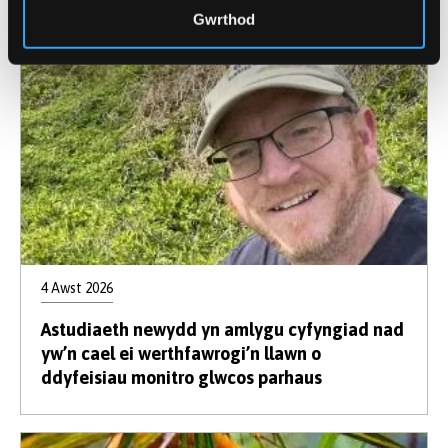
Gwrthod
4 Awst 2026
Astudiaeth newydd yn amlygu cyfyngiad nad
yw’n cael ei werthfawrogi’n llawn o
ddyfeisiau monitro glwcos parhaus