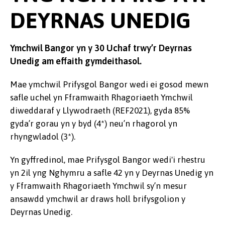
DEYRNAS UNEDIG
Ymchwil Bangor yn y 30 Uchaf trwy’r Deyrnas
Unedig am effaith gymdeithasol.
Mae ymchwil Prifysgol Bangor wedi ei gosod mewn
safle uchel yn Fframwaith Rhagoriaeth Ymchwil
diweddaraf y Llywodraeth (REF2021), gyda 85%
gyda’r gorau yn y byd (4*) neu’n rhagorol yn
rhyngwladol (3*).
Yn gyffredinol, mae Prifysgol Bangor wedi'i rhestru
yn 2il yng Nghymru a safle 42 yn y Deyrnas Unedig yn
y Fframwaith Rhagoriaeth Ymchwil sy’n mesur
ansawdd ymchwil ar draws holl brifysgolion y
Deyrnas Unedig.