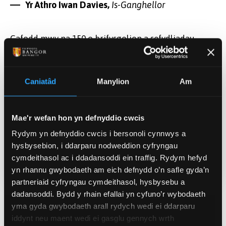
Yr Athro Iwan Davies,
Is-Ganghellor
Cafodd mwy na 150 o brifysgolion a sefydliadau
ymchwil eraill yn y Deyrnas Unedig eu hasesu fel
rhan o’r ymarfer.
Caniatâd
Manylion
Am
Dyddiad Cyhoeddi
Mae'r wefan hon yn defnyddio cwcis
Mai 11, 2022
Rydym yn defnyddio cwcis i bersonoli cynnwys a
hysbysebion, i ddarparu nodweddion cyfryngau
Categorïau
cymdeithasol ac i ddadansoddi ein traffig. Rydym hefyd
Ymchwil
Prifysgol (Cyffredinol)
yn rhannu gwybodaeth am eich defnydd o’n safle gyda’n
partneriaid cyfryngau cymdeithasol, hysbysebu a
dadansoddi. Bydd y rhain efallai yn cyfuno’r wybodaeth
yma gyda gwybodaeth arall rydych wedi ei ddarparu
Newyddion Perthnasol
iddynt neu maent wedi ei gasglu gennych wrth