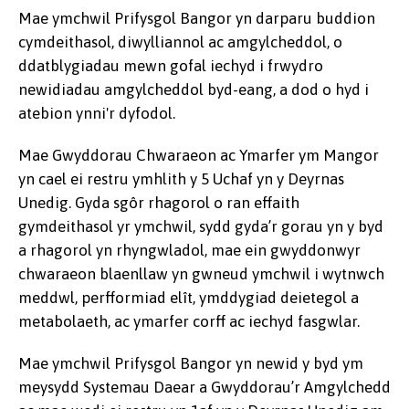
Mae ymchwil Prifysgol Bangor yn darparu buddion
cymdeithasol, diwylliannol ac amgylcheddol, o
ddatblygiadau mewn gofal iechyd i frwydro
newidiadau amgylcheddol byd-eang, a dod o hyd i
atebion ynni'r dyfodol.
Mae Gwyddorau Chwaraeon ac Ymarfer ym Mangor
yn cael ei restru ymhlith y 5 Uchaf yn y Deyrnas
Unedig. Gyda sgôr rhagorol o ran effaith
gymdeithasol yr ymchwil, sydd gyda’r gorau yn y byd
a rhagorol yn rhyngwladol, mae ein gwyddonwyr
chwaraeon blaenllaw yn gwneud ymchwil i wytnwch
meddwl, perfformiad elît, ymddygiad deietegol a
metabolaeth, ac ymarfer corff ac iechyd fasgwlar.
Mae ymchwil Prifysgol Bangor yn newid y byd ym
meysydd Systemau Daear a Gwyddorau’r Amgylchedd