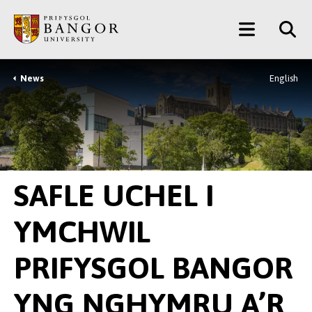
Neidio
Main
i’r
Prif
Menu
Gynnwys
News
English
Breadcrumb
SAFLE UCHEL I
YMCHWIL
PRIFYSGOL BANGOR
YNG NGHYMRU A’R