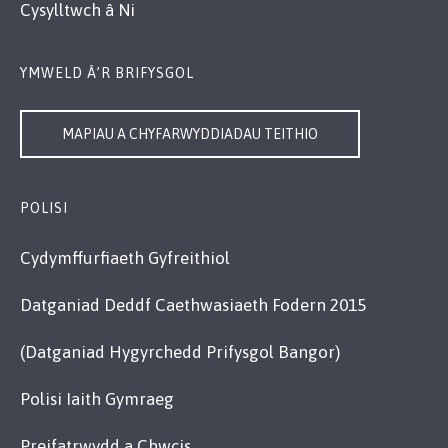
Cysylltwch â Ni
YMWELD Â’R BRIFYSGOL
MAPIAU A CHYFARWYDDIADAU TEITHIO
POLISI
Cydymffurfiaeth Gyfreithiol
Datganiad Deddf Caethwasiaeth Fodern 2015
(Datganiad Hygyrchedd Prifysgol Bangor)
Polisi Iaith Gymraeg
Preifatrwydd a Chwcis