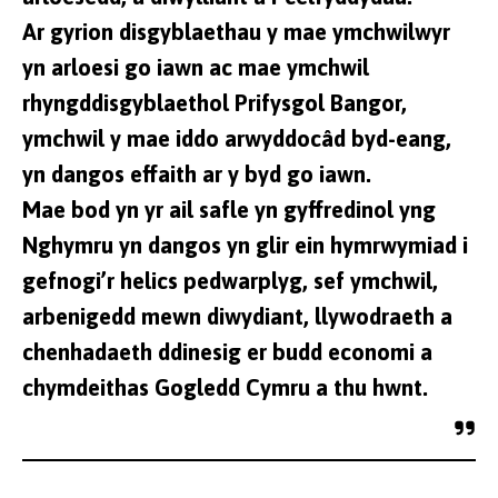
Ar gyrion disgyblaethau y mae ymchwilwyr
yn arloesi go iawn ac mae ymchwil
rhyngddisgyblaethol Prifysgol Bangor,
ymchwil y mae iddo arwyddocâd byd-eang,
yn dangos effaith ar y byd go iawn.
Mae bod yn yr ail safle yn gyffredinol yng
Nghymru yn dangos yn glir ein hymrwymiad i
gefnogi’r helics pedwarplyg, sef ymchwil,
arbenigedd mewn diwydiant, llywodraeth a
chenhadaeth ddinesig er budd economi a
chymdeithas Gogledd Cymru a thu hwnt.