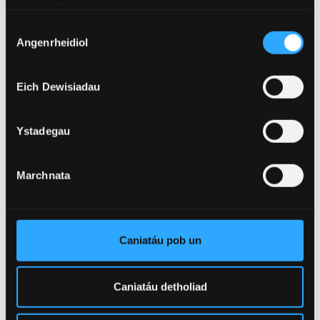
ddefnyddio eu gwasanaethau.
Dewis
Angenrheidiol
Caniatâd
Eich Dewisiadau
Ystadegau
Marchnata
4 Awst 2026
Caniatáu pob un
Academydd o Ysgol Feddygol Gogledd Cymru
wedi'i ethol yn Gymrawd Cymdeithas America
ar gyfer Ymchwil i Esgyrn a Mwynau
Caniatáu detholiad