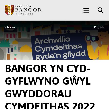
Neidio
Main
i’r
Prif
Menu
Gynnwys
News
English
Breadcrumb
BANGOR YN CYD-
GYFLWYNO GŴYL
GWYDDORAU
CYMDEITHAS 2022