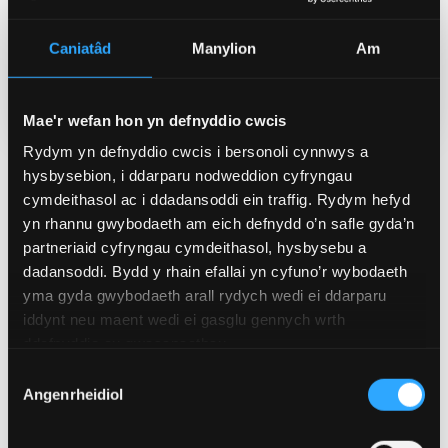
Hyd 12, 2022
Caniatâd
Manylion
Am
Categorïau
Prifysgol (Cyffredinol)
Mae'r wefan hon yn defnyddio cwcis
Rydym yn defnyddio cwcis i bersonoli cynnwys a
hysbysebion, i ddarparu nodweddion cyfryngau
Newyddion Perthnasol
cymdeithasol ac i ddadansoddi ein traffig. Rydym hefyd
yn rhannu gwybodaeth am eich defnydd o’n safle gyda’n
partneriaid cyfryngau cymdeithasol, hysbysebu a
dadansoddi. Bydd y rhain efallai yn cyfuno’r wybodaeth
yma gyda gwybodaeth arall rydych wedi ei ddarparu
iddynt neu maent wedi ei gasglu gennych wrth
ddefnyddio eu gwasanaethau.
Dewis
Angenrheidiol
Caniatâd