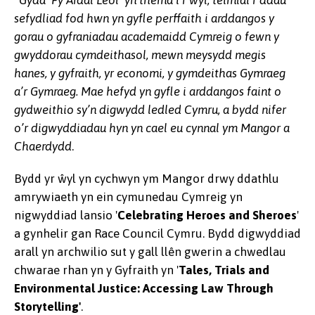
sefydliad fod hwn yn gyfle perffaith i arddangos y
gorau o gyfraniadau academaidd Cymreig o fewn y
gwyddorau cymdeithasol, mewn meysydd megis
hanes, y gyfraith, yr economi, y gymdeithas Gymraeg
a’r Gymraeg. Mae hefyd yn gyfle i arddangos faint o
gydweithio sy’n digwydd ledled Cymru, a bydd nifer
o’r digwyddiadau hyn yn cael eu cynnal ym Mangor a
Chaerdydd
.
Bydd yr ŵyl yn cychwyn ym Mangor drwy ddathlu
amrywiaeth yn ein cymunedau Cymreig yn
nigwyddiad lansio '
Celebrating Heroes and Sheroes
'
a gynhelir gan Race Council Cymru. Bydd digwyddiad
arall yn archwilio sut y gall llên gwerin a chwedlau
chwarae rhan yn y Gyfraith yn '
Tales, Trials and
Environmental Justice: Accessing Law Through
Storytelling'
.