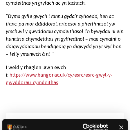
cymdeithas yn gryfach ac yn iachach.
“
Dyma gyfle gwych i rannu gyda’r cyhoedd, hen ac
ifanc, pa mor ddiddorol, arloesol a pherthnasol yw
ymchwil y gwyddorau cymdeithasol i’n bywydau ni ein
hunain a chymdeithas yn gyffredinol – mae cymaint o
ddigwyddiadau bendigedig yn digwydd yn yr ŵyl hon
– felly ymunwch â ni
!”
I weld y rhaglen lawn ewch
i:
https://www.bangor.ac.uk/cy/esrc/esrc-gwyl-y-
gwyddorau-cymdeithas
Dyddiad Cyhoeddi