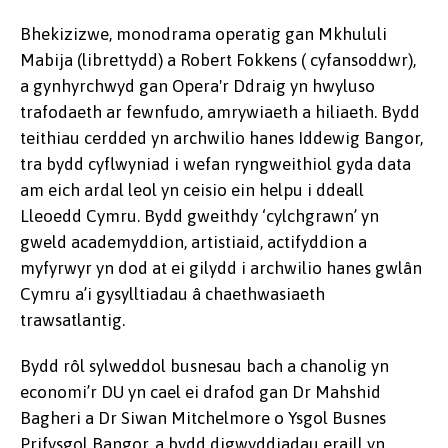
Bhekizizwe, monodrama operatig gan Mkhululi
Mabija (librettydd) a Robert Fokkens ( cyfansoddwr),
a gynhyrchwyd gan Opera'r Ddraig yn hwyluso
trafodaeth ar fewnfudo, amrywiaeth a hiliaeth. Bydd
teithiau cerdded yn archwilio hanes Iddewig Bangor,
tra bydd cyflwyniad i wefan ryngweithiol gyda data
am eich ardal leol yn ceisio ein helpu i ddeall
Lleoedd Cymru. Bydd gweithdy ‘cylchgrawn’ yn
gweld academyddion, artistiaid, actifyddion a
myfyrwyr yn dod at ei gilydd i archwilio hanes gwlân
Cymru a’i gysylltiadau â chaethwasiaeth
trawsatlantig.
Bydd rôl sylweddol busnesau bach a chanolig yn
economi’r DU yn cael ei drafod gan Dr Mahshid
Bagheri a Dr Siwan Mitchelmore o Ysgol Busnes
Prifysgol Bangor, a bydd digwyddiadau eraill yn