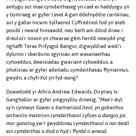
amlygu sut mae cymdeithaseg yn cael ei haddysgu yn
y Gymraeg ar gyfer Level A gan ddefnyddio cartŵnau,
sut y gallai Incwm Sylfaenol Cyffredinol fod yn ateb
posibl i newid hinsawdd, neu beth am ddod draw i
dreulio’r noson yn chwarae gêm fwrdd newydd yng
nghaffi Teras Prifysgol Bangor, digwyddiad wedi’i
dylunio i sbarduno sgyrsiau am wasanaethau
cyhoeddus, dewisiadau gwariant cyhoeddus, a
pholisïau ar gyfer adeiladu cymdeithasau ffyniannus,
gwydn, a chyfrifol yn fyd-eang?
Dywedodd yr Athro Andrew Edwards, Dirprwy Is-
Ganghellor ar gyfer ymgysylltu dinesig, “
Mae’r ŵyl,
sy’n cynnwys llawer o bartneriaid lleol, yn gobeithio
archwilio materion cymdeithasol cyfoes a dangos pa
mor ganolog yw’r gwyddorau cymdeithasol o ran deall
ein cymdeithas a dod o hyd i ffyrdd o wneud