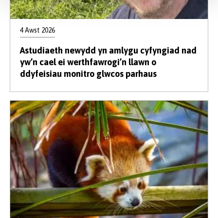
4 Awst 2026
Astudiaeth newydd yn amlygu cyfyngiad nad
yw’n cael ei werthfawrogi’n llawn o
ddyfeisiau monitro glwcos parhaus