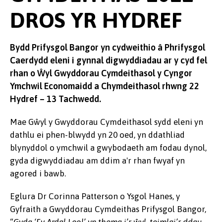
DROS YR HYDREF
Bydd Prifysgol Bangor yn cydweithio â Phrifysgol
Caerdydd eleni i gynnal digwyddiadau ar y cyd fel
rhan o Ŵyl Gwyddorau Cymdeithasol y Cyngor
Ymchwil Economaidd a Chymdeithasol rhwng 22
Hydref – 13 Tachwedd.
Mae Gŵyl y Gwyddorau Cymdeithasol sydd eleni yn
dathlu ei phen-blwydd yn 20 oed, yn ddathliad
blynyddol o ymchwil a gwybodaeth am fodau dynol,
gyda digwyddiadau am ddim a'r rhan fwyaf yn
agored i bawb.
Eglura Dr Corinna Patterson o Ysgol Hanes, y
Gyfraith a Gwyddorau Cymdeithas Prifysgol Bangor,
“
Gyda ‘Fy Ardal Leol’ yn thema i’r ŵyl, teimlai’r ddau