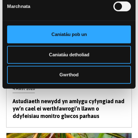
Marchnata
Caniatáu pob un
Caniatáu detholiad
Gwrthod
4 Awst 2026
Astudiaeth newydd yn amlygu cyfyngiad nad
yw’n cael ei werthfawrogi’n llawn o
ddyfeisiau monitro glwcos parhaus