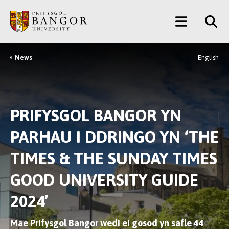
Neidio
Main
i’r
Prif
Menu
Gynnwys
News
English
Breadcrumb
PRIFYSGOL BANGOR YN
PARHAU I DDRINGO YN ‘THE
TIMES & THE SUNDAY TIMES
GOOD UNIVERSITY GUIDE
2024’
Mae Prifysgol Bangor wedi ei gosod yn safle 44