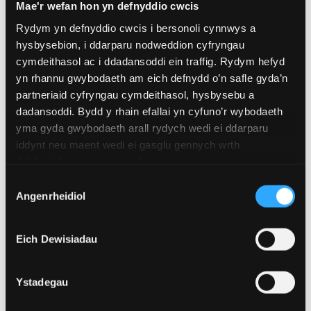
Mae'r wefan hon yn defnyddio cwcis
Rydym yn defnyddio cwcis i bersonoli cynnwys a
hysbysebion, i ddarparu nodweddion cyfryngau
cymdeithasol ac i ddadansoddi ein traffig. Rydym hefyd
yn rhannu gwybodaeth am eich defnydd o’n safle gyda’n
partneriaid cyfryngau cymdeithasol, hysbysebu a
dadansoddi. Bydd y rhain efallai yn cyfuno’r wybodaeth
yma gyda gwybodaeth arall rydych wedi ei ddarparu
iddynt neu maent wedi ei gasglu gennych wrth
ddefnyddio eu gwasanaethau.
Dewis
Angenrheidiol
Caniatâd
4 Awst 2026
Academydd o Ysgol Feddygol Gogledd Cymru
Eich Dewisiadau
wedi'i ethol yn Gymrawd Cymdeithas America
ar gyfer Ymchwil i Esgyrn a Mwynau
Ystadegau