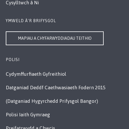
Cysylltwch â Ni
YMWELD Â’R BRIFYSGOL
MAPIAU A CHYFARWYDDIADAU TEITHIO
POLISI
Cydymffurfiaeth Gyfreithiol
Datganiad Deddf Caethwasiaeth Fodern 2015
(Datganiad Hygyrchedd Prifysgol Bangor)
Polisi Iaith Gymraeg
Preifatrwydd a Chwcis