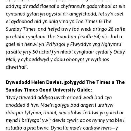
addysg o'r radd flaenaf a chyfrannu'n gadarnhaol at ein
cymuned gyfan yn ogystal â'r amgylchedd, fel sy'n cael
ei gydnabod nid yn unig yma yn The Times & The
Sunday Times, ond hefyd trwy fod wedi dringo 28 safle
yn nhabl cynghrair The Guardian. (i safle 54) a’r clod o
gael ein henwi yn ‘Prifysgol y Flwyddyn yng Nghymru’
(a safle yn y 50 uchaf) yn nhabl cynghrair cyntaf y Daily
Mail, y cyhoeddwyd y ddau ohonynt yr wythnos
diwethaf’.
Dywedodd Helen Davies, golygydd The Times a The
Sunday Times Good University Guide:
'Dydy tirwedd addysg uwch erioed wedi bod cyn
anodded â hyn. Mae’n golygu bod angen i unrhyw
ddarpar fyfyriwr, rhiant, neu ofalwr feddwl yn galed ai
mynd i brifysgol yw’r dewis cywir, ac os hynny yna ble i
astudio a pha bwnc. Dyna lle mae’r canllaw hwn—y