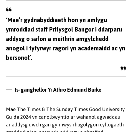
‘Mae’r gydnabyddiaeth hon yn amlygu
ymroddiad staff Prifysgol Bangor i ddarparu
addysg o safon a meithrin amgylchedd
anogol i fyfyrwyr ragori yn academaidd ac yn
bersonol’.
Is-ganghellor Yr Athro Edmund Burke
Mae The Times & The Sunday Times Good University
Guide 2024 yn canolbwyntio ar wahanol agweddau
ar addysg uwch gan gynnwys rhagolygon cyflogaeth