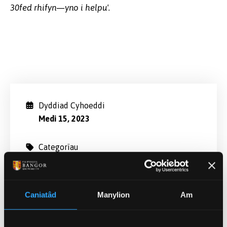
30fed rhifyn—yno i helpu'.
Dyddiad Cyhoeddi
Medi 15, 2023
Categorïau
Prifysgol (Cyffredinol)
Caniatâd
Manylion
Am
Newyddion Perthnasol