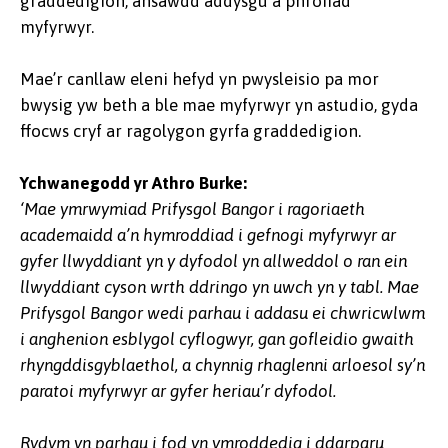
graddedigion, ansawdd addysgu a phrofiad
myfyrwyr.
Mae’r canllaw eleni hefyd yn pwysleisio pa mor
bwysig yw beth a ble mae myfyrwyr yn astudio, gyda
ffocws cryf ar ragolygon gyrfa graddedigion.
Ychwanegodd yr Athro Burke:
‘Mae ymrwymiad Prifysgol Bangor i ragoriaeth
academaidd a’n hymroddiad i gefnogi myfyrwyr ar
gyfer llwyddiant yn y dyfodol yn allweddol o ran ein
llwyddiant cyson wrth ddringo yn uwch yn y tabl. Mae
Prifysgol Bangor wedi parhau i addasu ei chwricwlwm
i anghenion esblygol cyflogwyr, gan gofleidio gwaith
rhyngddisgyblaethol, a chynnig rhaglenni arloesol sy’n
paratoi myfyrwyr ar gyfer heriau’r dyfodol.
Rydym yn parhau i fod yn ymroddedig i ddarparu