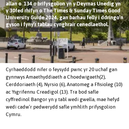
allan o 134 o brifysgolion yn y Deyrnas Unedig yn
y 30fed rhifyn o The Times & Sunday Times Good
University Guide 2024, gan barhau felly i ddringo’n
gyson i fyny’r tablau cynghrair cenedlaethol.
Cyrhaeddodd nifer o feysydd pwnc yr 20 uchaf gan
gynnwys Amaethyddiaeth a Choedwigaeth(2),
Cerddoriaeth (4), Nyrsio (6), Anatomeg a Ffisioleg (10)
ac Ysgrifennu Creadigol (13). Tra bod safle
cyffredinol Bangor yn y tabl wedi gwella, mae hefyd
wedi cadw’r pedwerydd safle ymhlith prifysgolion
Cymru.