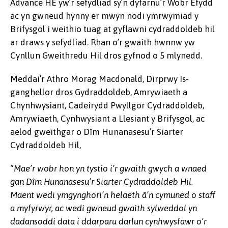
Advance HE yw’r sefydliad sy’n dyfarnu’r Wobr Efydd
ac yn gwneud hynny er mwyn nodi ymrwymiad y
Brifysgol i weithio tuag at gyflawni cydraddoldeb hil
ar draws y sefydliad. Rhan o’r gwaith hwnnw yw
Cynllun Gweithredu Hil dros gyfnod o 5 mlynedd.
Meddai’r Athro Morag Macdonald, Dirprwy Is-
ganghellor dros Gydraddoldeb, Amrywiaeth a
Chynhwysiant, Cadeirydd Pwyllgor Cydraddoldeb,
Amrywiaeth, Cynhwysiant a Llesiant y Brifysgol, ac
aelod gweithgar o Dîm Hunanasesu’r Siarter
Cydraddoldeb Hil,
“
Mae’r wobr hon yn tystio i’r gwaith gwych a wnaed
gan Dîm Hunanasesu’r Siarter Cydraddoldeb Hil.
Maent wedi ymgynghori’n helaeth â’n cymuned o staff
a myfyrwyr, ac wedi gwneud gwaith sylweddol yn
dadansoddi data i ddarparu darlun cynhwysfawr o’r