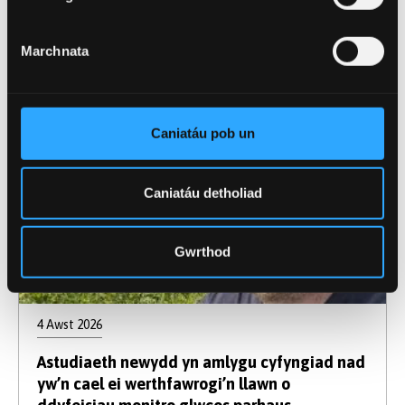
ar gyfer Ymchwil i Esgyrn a Mwynau
Marchnata
Caniatáu pob un
Caniatáu detholiad
Gwrthod
4 Awst 2026
Astudiaeth newydd yn amlygu cyfyngiad nad
yw’n cael ei werthfawrogi’n llawn o