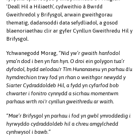
‘Deall Hil a Hiliaeth’, cydweithio â Bwrdd
Gweithredol y Brifysgol, arwain gweithgorau
thematig, dadansoddi data sefydliadol, a gosod
blaenoriaethau clir ar gyfer Cynllun Gweithredu Hil y
Brifysgol.
Ychwanegodd Morag,
“Nid yw’r gwaith hanfodol
yma’n dod i ben yn fan hyn. O droi ein golygon tua’r
dyfodol, bydd aelodau'r Tîm Hunanasesu yn parhau â'u
hymdrechion trwy fod yn rhan o weithgor newydd y
Siarter Cydraddoldeb Hil, a fydd yn cyfarfod bob
chwarter i fonitro cynnydd a sicrhau momentwm
parhaus wrth roi'r cynllun gweithredu ar waith.
“Mae’r Brifysgol yn parhau i fod yn gwbl ymroddedig i
hyrwyddo cydraddoldeb hil a chreu amgylchedd
cynhwysol i bawb.”