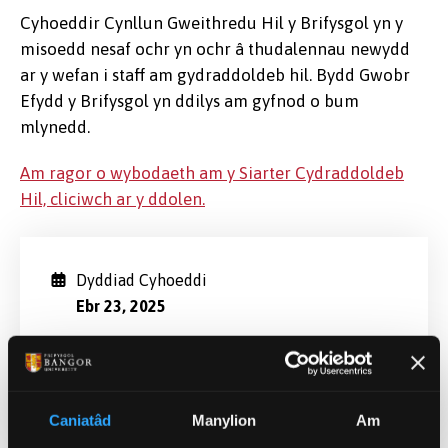
Cyhoeddir Cynllun Gweithredu Hil y Brifysgol yn y
misoedd nesaf ochr yn ochr â thudalennau newydd
ar y wefan i staff am gydraddoldeb hil. Bydd Gwobr
Efydd y Brifysgol yn ddilys am gyfnod o bum
mlynedd.
Am ragor o wybodaeth am y Siarter Cydraddoldeb
Hil, cliciwch ar y ddolen.
Dyddiad Cyhoeddi
Ebr 23, 2025
Categorïau
Prifysgol (Cyffredinol)
Caniatâd
Manylion
Am