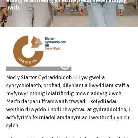
ethnig leiafrifiedig yn eu hwynebu mewn addysg
uwch.
Gwobr
Nod y Siarter Cydraddoldeb Hil yw gwella
Efydd y
cynrychiolaeth, profiad, dilyniant a llwyddiant staff a
Siarter
myfyrwyr ethnig leiafrifiedig mewn addysg uwch.
Cydraddoldeb
Mae'n darparu fframwaith trwyadl i sefydliadau
Hil
weithio drwyddo i nodi rhwystrau at gydraddoldeb, i
adfyfyrio'n feirniadol amdanynt ac i weithredu yn eu
cylch.