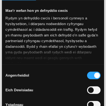
Newyddion Perthnasol
Mae'r wefan hon yn defnyddio cwcis
Rydym yn defnyddio cwcis i bersonoli cynnwys a
hysbysebion, i ddarparu nodweddion cyfryngau
cymdeithasol ac i ddadansoddi ein traffig. Rydym hefyd
yn rhannu gwybodaeth am eich defnydd o’n safle gyda’n
partneriaid cyfryngau cymdeithasol, hysbysebu a
dadansoddi. Bydd y rhain efallai yn cyfuno’r wybodaeth
yma gyda gwybodaeth arall rydych wedi ei ddarparu
iddynt neu maent wedi ei gasglu gennych wrth
ddefnyddio eu gwasanaethau.
Dewis
Angenrheidiol
Caniatâd
4 Awst 2026
Eich Dewisiadau
Academydd o Ysgol Feddygol Gogledd Cymru
wedi'i ethol yn Gymrawd Cymdeithas America
Ystadegau