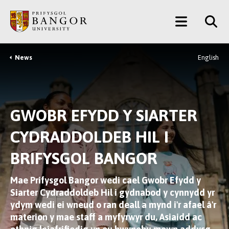
Neidio
Main
i’r
Prif
Menu
Gynnwys
News
English
Breadcrumb
GWOBR EFYDD Y SIARTER
CYDRADDOLDEB HIL I
BRIFYSGOL BANGOR
Mae Prifysgol Bangor wedi cael Gwobr Efydd y
Siarter Cydraddoldeb Hil i gydnabod y cynnydd yr
ydym wedi ei wneud o ran deall a mynd i'r afael â'r
materion y mae staff a myfyrwyr du, Asiaidd ac