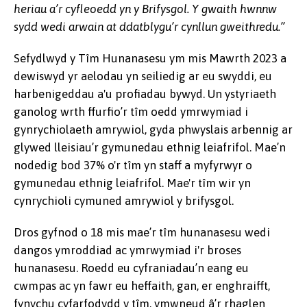
heriau a’r cyfleoedd yn y Brifysgol. Y gwaith hwnnw
sydd wedi arwain at ddatblygu’r cynllun gweithredu.”
Sefydlwyd y Tîm Hunanasesu ym mis Mawrth 2023 a
dewiswyd yr aelodau yn seiliedig ar eu swyddi, eu
harbenigeddau a'u profiadau bywyd. Un ystyriaeth
ganolog wrth ffurfio’r tîm oedd ymrwymiad i
gynrychiolaeth amrywiol, gyda phwyslais arbennig ar
glywed lleisiau’r gymunedau ethnig leiafrifol. Mae’n
nodedig bod 37% o'r tîm yn staff a myfyrwyr o
gymunedau ethnig leiafrifol. Mae'r tîm wir yn
cynrychioli cymuned amrywiol y brifysgol.
Dros gyfnod o 18 mis mae’r tîm hunanasesu wedi
dangos ymroddiad ac ymrwymiad i'r broses
hunanasesu. Roedd eu cyfraniadau’n eang eu
cwmpas ac yn fawr eu heffaith, gan, er enghraifft,
fynychu cyfarfodydd y tîm, ymwneud â’r rhaglen