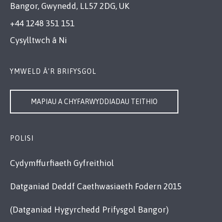
Bangor, Gwynedd, LL57 2DG, UK
+44 1248 351 151
Cysylltwch â Ni
YMWELD Â’R BRIFYSGOL
MAPIAU A CHYFARWYDDIADAU TEITHIO
POLISI
Cydymffurfiaeth Gyfreithiol
Datganiad Deddf Caethwasiaeth Fodern 2015
(Datganiad Hygyrchedd Prifysgol Bangor)