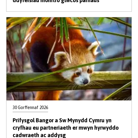
ddyfeisiau monitro glwcos parhaus
30 Gorffennaf 2026
Prifysgol Bangor a Sw Mynydd Cymru yn
cryfhau eu partneriaeth er mwyn hyrwyddo
cadwraeth ac addysg