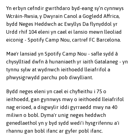
Yn erbyn cefndir gwrthdaro byd-eang sy’n cynnwys
Wcráin-Rwsia, y Dwyrain Canol a Gogledd Affrica,
bydd Neges Heddwch ac Ewyllys Da flynyddol yr
Urdd rhif 104 eleni yn cael ei lansio mewn lleoliad
eiconig - Spotify Camp Nou, cartref FC Barcelona.
Mae'r lansiad yn Spotify Camp Nou - safle sydd â
chysylltiad dwfn â hunaniaeth yr iaith Gatalaneg - yn
tynnu sylw at wydnwch ieithoedd lleiafrifol a
phwysigrwydd parchu pob diwylliant.
Bydd neges eleni yn cael ei chyfieithu i 75 o
ieithoedd, gan gynnwys mwy o ieithoedd lleiafrifol
nag erioed, a disgwylir iddi gyrraedd mwy na 40
miliwn o bobl. Dyma'r unig neges heddwch
genedlaethol yn y byd sydd wedi'i hysgrifennu a'i
rhannu gan bobl ifanc ar gyfer pobl ifanc.