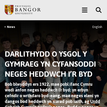
Neidio
Main
i’r
Prif
Menu
Gynnwys
News
English
Breadcrumb
DARLITHYDD O YSGOL Y
GYMRAEG YN CYFANSODDI
NEGES HEDDWCH I’R BYD
Bob blwyddyn ers 1922, mae pobl ifanc Cymru
wedi anfon neges heddwch i'r byd: yn erbyn
cefndir o wrthdaro byd-eang, mae neges eleni yn
dangos bod heddwch yn siarad pob iaith, ag
Urdd