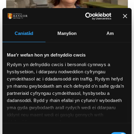
Caniatâd
Manylion
Am
Mae'r wefan hon yn defnyddio cwcis
4 Awst 2026
Rydym yn defnyddio cwcis i bersonoli cynnwys a
Academydd o Ysgol Feddygol Gogledd Cymru
hysbysebion, i ddarparu nodweddion cyfryngau
wedi'i ethol yn Gymrawd Cymdeithas America
cymdeithasol ac i ddadansoddi ein traffig. Rydym hefyd
ar gyfer Ymchwil i Esgyrn a Mwynau
yn rhannu gwybodaeth am eich defnydd o’n safle gyda’n
partneriaid cyfryngau cymdeithasol, hysbysebu a
dadansoddi. Bydd y rhain efallai yn cyfuno’r wybodaeth
yma gyda gwybodaeth arall rydych wedi ei ddarparu
iddynt neu maent wedi ei gasglu gennych wrth
ddefnyddio eu gwasanaethau.
Dewis