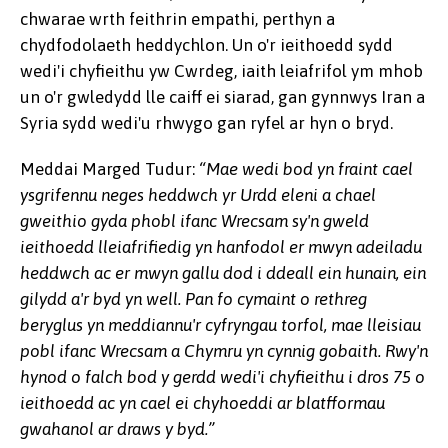
chwarae wrth feithrin empathi, perthyn a
chydfodolaeth heddychlon. Un o'r ieithoedd sydd
wedi'i chyfieithu yw Cwrdeg, iaith leiafrifol ym mhob
un o'r gwledydd lle caiff ei siarad, gan gynnwys Iran a
Syria sydd wedi'u rhwygo gan ryfel ar hyn o bryd.
Meddai Marged Tudur:
“Mae wedi bod yn fraint cael
ysgrifennu neges heddwch yr Urdd eleni a chael
gweithio gyda phobl ifanc Wrecsam sy'n gweld
ieithoedd lleiafrifiedig yn hanfodol er mwyn adeiladu
heddwch ac er mwyn gallu dod i ddeall ein hunain, ein
gilydd a'r byd yn well. Pan fo cymaint o rethreg
beryglus yn meddiannu'r cyfryngau torfol, mae lleisiau
pobl ifanc Wrecsam a Chymru yn cynnig gobaith. Rwy'n
hynod o falch bod y gerdd wedi'i chyfieithu i dros 75 o
ieithoedd ac yn cael ei chyhoeddi ar blatfformau
gwahanol ar draws y byd.”