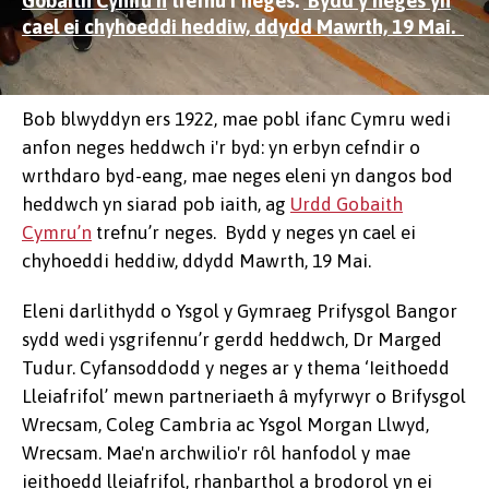
Gobaith Cymru’n
trefnu’r neges.
Bydd y neges yn
cael ei chyhoeddi heddiw, ddydd Mawrth, 19 Mai.
Bob blwyddyn ers 1922, mae pobl ifanc Cymru wedi
anfon neges heddwch i'r byd: yn erbyn cefndir o
wrthdaro byd-eang, mae neges eleni yn dangos bod
heddwch yn siarad pob iaith, ag
Urdd Gobaith
Cymru’n
trefnu’r neges. Bydd y neges yn cael ei
chyhoeddi heddiw, ddydd Mawrth, 19 Mai.
Eleni darlithydd o Ysgol y Gymraeg Prifysgol Bangor
sydd wedi ysgrifennu’r gerdd heddwch, Dr Marged
Tudur. Cyfansoddodd y neges ar y thema ‘Ieithoedd
Lleiafrifol’ mewn partneriaeth â myfyrwyr o Brifysgol
Wrecsam, Coleg Cambria ac Ysgol Morgan Llwyd,
Wrecsam. Mae'n archwilio'r rôl hanfodol y mae
ieithoedd lleiafrifol, rhanbarthol a brodorol yn ei