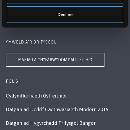
Bangor, Gwynedd, LL57 2DG, UK
+44 (0)1248 351151
Decline
Cysylltwch â Ni
YMWELD Â’R BRIFYSGOL
MAPIAU A CHYFARWYDDIADAU TEITHIO
POLISI
Cydymffurfiaeth Gyfreithiol
Datganiad Deddf Caethwasiaeth Modern 2015
Datganiad Hygyrchedd Prifysgol Bangor