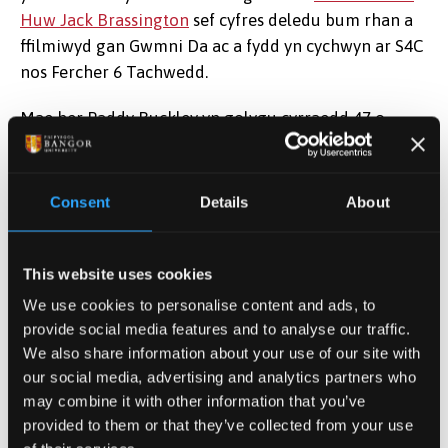
Huw Jack Brassington
sef cyfres deledu bum rhan a
ffilmiwyd gan Gwmni Da ac a fydd yn cychwyn ar S4C
nos Fercher 6 Tachwedd.
Mae her Paddy Buckley yn golygu cyrraedd 47 o
gopaon Eryri yn eu tro, sy’n daith o tua 100 km gyda
8,000 medr o ddringo, sydd bron yn gyfystyr â dringo
i gopa Everest, a hyn i gyd mewn 24 awr.
Consent
Details
About
Fel rhan o’i baratoadau at yr her, daeth Huw i’r Ysgol
fis Gorffennaf i gymryd rhan mewn profion ffisiolegol
This website uses cookies
a seicolegol i ddeall yn well sut i ymdopi ag ofn, sut i
We use cookies to personalise content and ads, to
wrthsefyll poen ac i ddeall hyd a lled ei ffitrwydd
provide social media features and to analyse our traffic.
corfforol.
We also share information about your use of our site with
our social media, advertising and analytics partners who
may combine it with other information that you’ve
provided to them or that they’ve collected from your use
Dyddiad cyhoeddi: 4 Tachwedd 2019