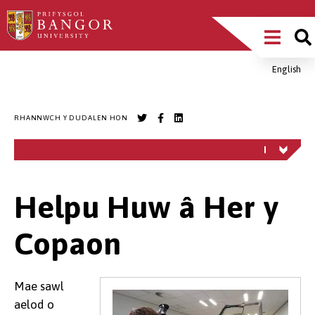
Sgipiwch
Main
i’r
prif
Menu
gynnwys
English
Breadcrumb
RHANNWCH Y DUDALEN HON
Helpu Huw â Her y
Copaon
Mae sawl
aelod o