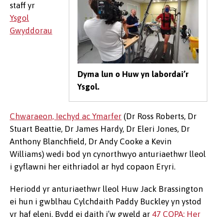
staff yr
Ysgol
Gwyddorau
Dyma lun o Huw yn labordai’r
Ysgol.
Chwaraeon, Iechyd ac Ymarfer
(Dr Ross Roberts, Dr
Stuart Beattie, Dr James Hardy, Dr Eleri Jones, Dr
Anthony Blanchfield, Dr Andy Cooke a Kevin
Williams) wedi bod yn cynorthwyo anturiaethwr lleol
i gyflawni her eithriadol ar hyd copaon Eryri.
Heriodd yr anturiaethwr lleol Huw Jack Brassington
ei hun i gwblhau Cylchdaith Paddy Buckley yn ystod
yr haf eleni. Bydd ei daith i’w gweld ar
47 COPA: Her