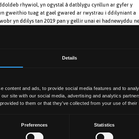
doldeb rhywiol, yn ogystal â datblygu cynllun ar gyfer y
yn gweithio tuag at gael gwared ar rwystrau i ddilyniant a
y wobr yn ddilys tan 2019 pan y gellir unai ei hadnewyddu n
ch.
Ysgol:
cais ar gyfer gwobr Efydd Athena SWAN. Mae hyn wedi bod
Details
mig Emily Cross a gyda chefnogaeth gan nifer o unigolion
adansoddiadau niferus ynghylch cydraddoldeb rhwng y
fel athro) yn yr Ysgol, yn cael ei osod ar wefan Ysgol Seicol
e content and ads, to provide social media features and to analy
ol, mae’r tîm hunanasesu Athena SWAN wedi drafftio
 our site with our social media, advertising and analytics partn
ar waith dros yr ychydig flynyddoedd nesaf i gydraddoli
 provided to them or that they’ve collected from your use of their
yfer pob aelod o'r Ysgol."
ennill Gwobr Efydd Adrannol, yn dilyn llwyddiant yr Ysgol
Preferences
Statistics
l gwobr Efydd yn 2015. Mae Prifysgol Bangor hefyd gyda