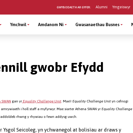
Alumni
Ymgeiswyr
GWYBODAETH AR GYFER:
Ymchwil
Amdanom Ni
Gwasanaethau Busnes
ennill gwobr Efydd
a SWAN
gan yr
Equality Challenge Unit
. Mae'r
Equality Challenge Unit
yn cefnogi
amrywiaeth i holl staff a myfyrwyr. Mae siarter Athena SWAN yr
Equality Challenge
raddoldeb rhwng y rhywiau o fewn addysg uwch.
sgol Seicoleg, yn ychwanegol at bolisïau ar draws y