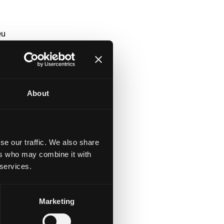
eu
About
eg
se our traffic. We also share
ers who may combine it with
 services.
Marketing