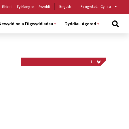
Select
English
Fy ngwlad:
Rhieni
Fy Mangor
Swyddi
a
country
Newyddion a Digwyddiadau
Dyddiau Agored