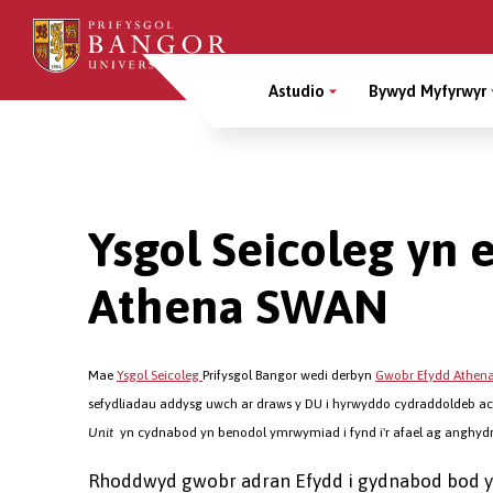
Sgipiwch
i’r
Main
prif
Astudio
Bywyd Myfyrwyr
gynnwys
Menu
Breadcrumb
Ysgol Seicoleg yn 
Athena SWAN
Mae
Ysgol Seicoleg
Prifysgol Bangor wedi derbyn
Gwobr Efydd Athen
sefydliadau addysg uwch ar draws y DU i hyrwyddo cydraddoldeb ac 
Unit
yn cydnabod yn benodol ymrwymiad i fynd i'r afael ag anghyd
Rhoddwyd gwobr adran Efydd i gydnabod bod yr Y