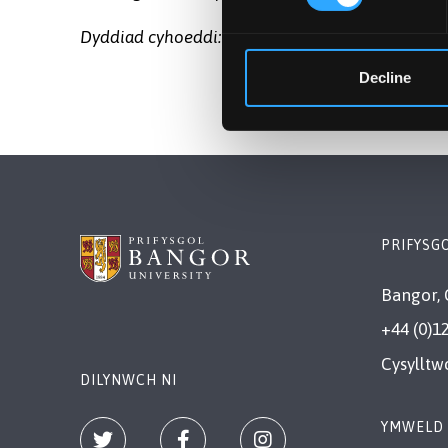
Dyddiad cyhoeddi: 3 Mai 2016
Decline
PRIFYSG
Bangor, 
+44 (0)1
Cysylltw
DILYNWCH NI
YMWELD 