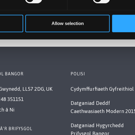
Allow selection
OL BANGOR
POLISI
Gwynedd, LL57 2DG, UK
Cydymffurfiaeth Gyfreithiol
248 351151
Datganiad Deddf
ch â Ni
Caethwasiaeth Modern 201
Datganiad Hygyrchedd
Â’R BRIFYSGOL
Prifysgol Bangor