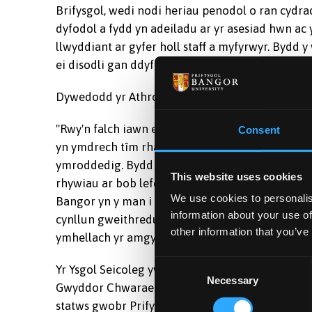
Brifysgol, wedi nodi heriau penodol o ran cydrad
dyfodol a fydd yn adeiladu ar yr asesiad hwn ac 
llwyddiant ar gyfer holl staff a myfyrwyr. Bydd 
ei disodli gan ddyfarniad Athena SWAN lefel uw
Dywedodd yr Athro John Parkinson, Pennaeth yr 
"Rwy'n falch iawn ein bod wedi llwyddo gyda’n 
Consent
yn ymdrech tîm rhagorol, o dan arweiniad deina
ymroddedig. Bydd y cais llawn, gan gynnwys d
This website uses cookies
rhywiau ar bob lefel (o lefel israddedig hyd at le
We use cookies to personalis
Bangor yn y man i bawb eu gweld. Yn arwyddoca
information about your use of
cynllun gweithredu a byddwn yn anelu i roi hwn 
other information that you’ve
ymhellach yr amgylchedd weithio ac astudio ar g
Consent
Yr Ysgol Seicoleg yw'r ail ysgol yn y Brifysgol i 
Necessary
Selection
Gwyddor Chwaraeon, Iechyd ac Ymarfer yn ennil
statws gwobr Prifysgol Efydd Athena SWAN.