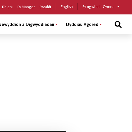
Select
English
Fy ngwlad:
Rhieni
Fy Mangor
Swyddi
a
country
Newyddion a Digwyddiadau
Dyddiau Agored