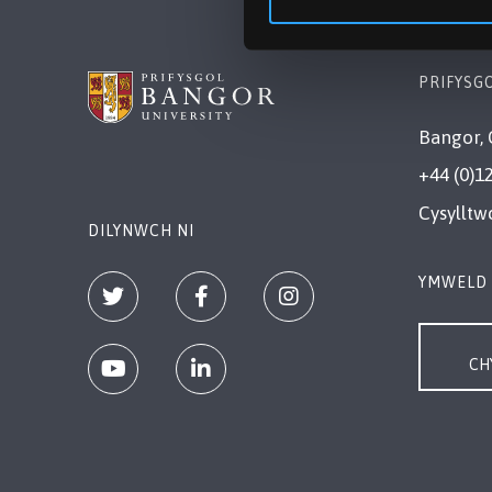
PRIFYSG
Bangor, 
+44 (0)1
Cysylltw
DILYNWCH NI
YMWELD 
CH