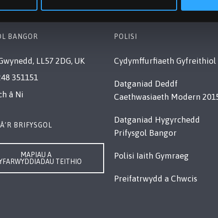
OL BANGOR
POLISI
Gwynedd, LL57 2DG, UK
Cydymffurfiaeth Gyfreithiol
248 351151
Datganiad Deddf
ch â Ni
Caethwasiaeth Modern 201
Datganiad Hygyrchedd
Â’R BRIFYSGOL
Prifysgol Bangor
MAPIAU A
Polisi Iaith Gymraeg
YFARWYDDIADAU TEITHIO
Preifatrwydd a Chwcis