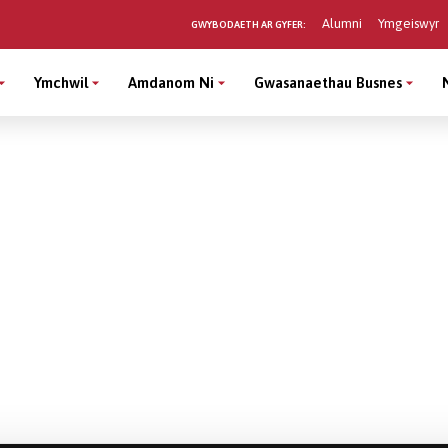
Alumni
Ymgeiswyr
GWYBODAETH AR GYFER:
Ymchwil
Amdanom Ni
Gwasanaethau Busnes