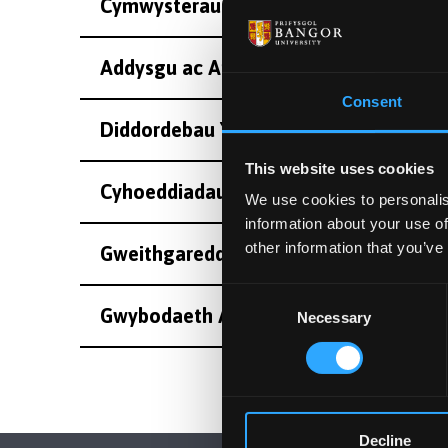
Cymwysterau
Addysgu ac Arolygiaeth
Consent
Diddordebau Ymchwil
This website uses cookies
Cyhoeddiadau
We use cookies to personalis
information about your use of
other information that you’ve
Gweithgareddau
Consent
Gwybodaeth Arall
Necessary
Selection
Decline