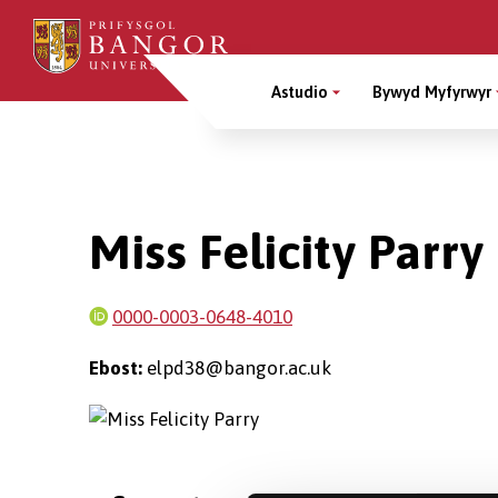
Sgipiwch
i’r
Main
prif
Astudio
Bywyd Myfyrwyr
gynnwys
Menu
Breadcrumb
Miss Felicity Parry
0000-0003-0648-4010
Ebost:
elpd38@bangor.ac.uk