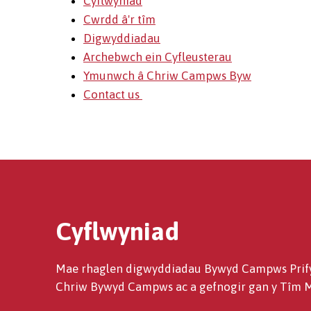
Cyflwyniad
Cwrdd â'r tîm
Digwyddiadau
Archebwch ein Cyfleusterau
Ymunwch â Chriw Campws Byw
Contact us
Cyflwyniad
Mae rhaglen digwyddiadau Bywyd Campws Prifys
Chriw Bywyd Campws ac a gefnogir gan y Tîm Men