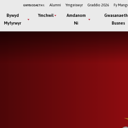
Alumni
Ymgeiswyr
Graddio 2026
Fy Mang
GWYBODAETH I:
Bywyd
Ymchwil
Amdanom
Gwasanaeth
Myfyrwyr
Ni
Busnes