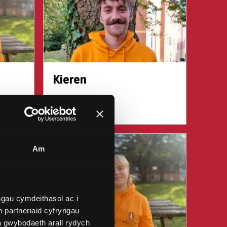
Kieren
Am
gau cymdeithasol ac i
 partneriaid cyfryngau
a gwybodaeth arall rydych