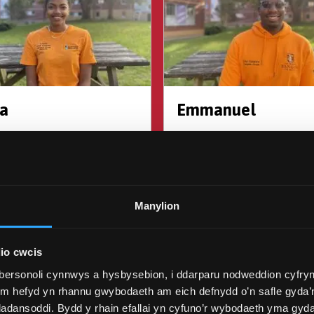
a
Emmanuel
Manylion
io cwcis
bersonoli cynnwys a hysbysebion, i ddarparu nodweddion cyfryn
ym hefyd yn rhannu gwybodaeth am eich defnydd o’n safle gyda’n
adansoddi. Bydd y rhain efallai yn cyfuno’r wybodaeth yma gyd