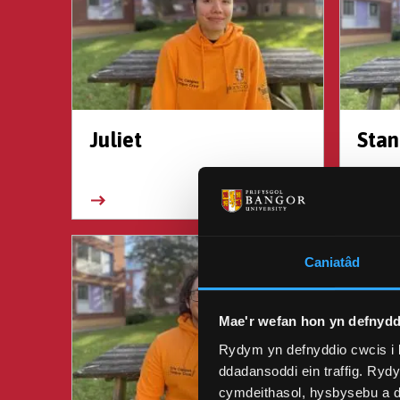
Juliet
Stan
Caniatâd
Mae'r wefan hon yn defnydd
Rydym yn defnyddio cwcis i 
ddadansoddi ein traffig. Ryd
cymdeithasol, hysbysebu a d