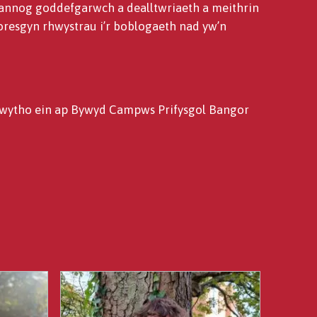
nnog goddefgarwch a dealltwriaeth a meithrin
resgyn rhwystrau i’r boblogaeth nad yw’n
lwytho ein ap Bywyd Campws Prifysgol Bangor