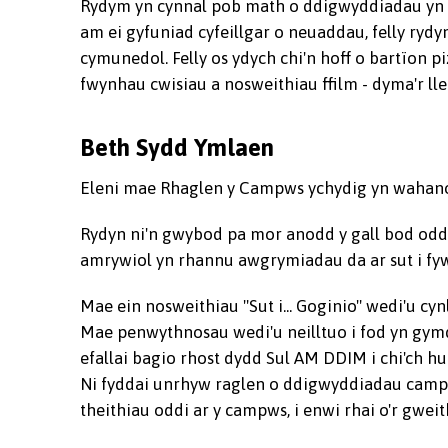
Rydym yn cynnal pob math o ddigwyddiadau yn 
am ei gyfuniad cyfeillgar o neuaddau, felly ryd
cymunedol. Felly os ydych chi'n hoff o bartïon p
fwynhau cwisiau a nosweithiau ffilm - dyma'r lle 
Beth Sydd Ymlaen
Eleni mae Rhaglen y Campws ychydig yn wahanol 
Rydyn ni'n gwybod pa mor anodd y gall bod oddi c
amrywiol yn rhannu awgrymiadau da ar sut i fyw 
Mae ein nosweithiau "Sut i... Goginio" wedi'u cy
Mae penwythnosau wedi'u neilltuo i fod yn gymde
efallai bagio rhost dydd Sul AM DDIM i chi'ch h
Ni fyddai unrhyw raglen o ddigwyddiadau campw
theithiau oddi ar y campws, i enwi rhai o'r gwei