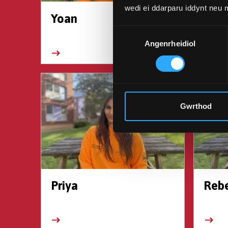
wedi ei ddarparu iddynt neu
Yoan
Elia
Dewis
Angenrheidiol
Caniatâd
Gwrthod
Priya
Reb