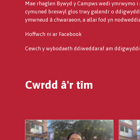
Mae rhaglen Bywyd y Campws wedi ymrwymo i g
cymuned breswyl glos trwy galendr o ddigwyddi
ymwneud â chwaraeon, a allai fod yn nodweddiad
Hoffwch ni ar Facebook
Cewch y wybodaeth ddiweddaraf am ddigwyddiad
Cwrdd â'r tîm