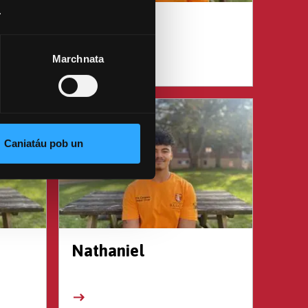
.
Faith
Marchnata
Caniatáu pob un
Nathaniel