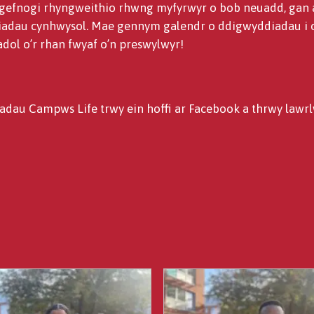
efnogi rhyngweithio rhwng myfyrwyr o bob neuadd, gan a
adau cynhwysol. Mae gennym galendr o ddigwyddiadau i o
ol o’r rhan fwyaf o’n preswylwyr!
au Campws Life trwy ein hoffi ar Facebook a thrwy lawr