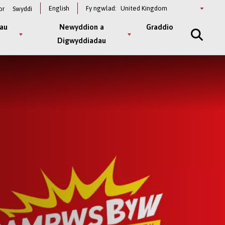
Select
English
Fy ngwlad:
or
Swyddi
a
country
au
Newyddion a
Graddio
Digwyddiadau