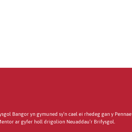
gol Bangor yn gymuned sy’n cael ei rhedeg gan y Pennaet
tor ar gyfer holl drigolion Neuaddau’r Brifysgol.