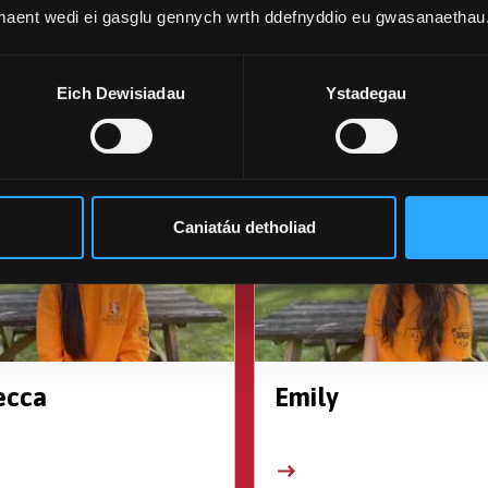
 maent wedi ei gasglu gennych wrth ddefnyddio eu gwasanaethau
na
Sara
Eich Dewisiadau
Ystadegau
Caniatáu detholiad
ecca
Emily