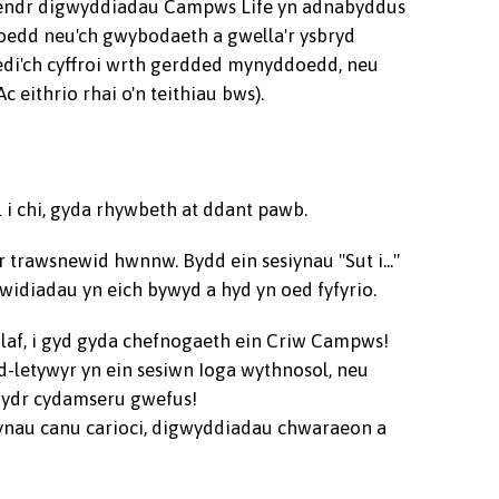
alendr digwyddiadau Campws Life yn adnabyddus
luoedd neu'ch gwybodaeth a gwella'r ysbryd
 wedi'ch cyffroi wrth gerdded mynyddoedd, neu
 eithrio rhai o'n teithiau bws).
 i chi, gyda rhywbeth at ddant pawb.
r trawsnewid hwnnw. Bydd ein sesiynau "Sut i..."
widiadau yn eich bywyd a hyd yn oed fyfyrio.
symlaf, i gyd gyda chefnogaeth ein Criw Campws!
d-letywyr yn ein sesiwn Ioga wythnosol, neu
rwydr cydamseru gwefus!
ynau canu carioci, digwyddiadau chwaraeon a