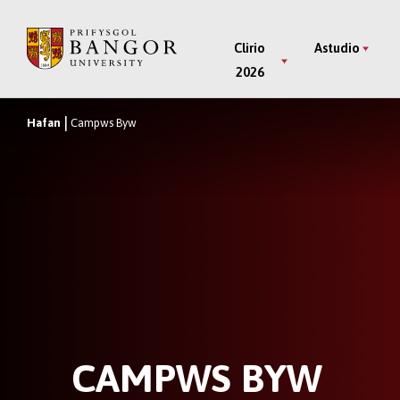
Neidio
i’r
Main
Clirio
Astudio
Prif
2026
Menu
Gynnwys
Hafan
Campws Byw
Breadcrumb
CAMPWS BYW