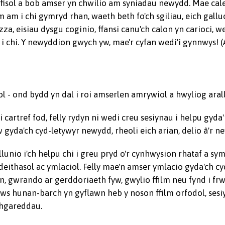
fisol a bob amser yn chwilio am syniadau newydd. Mae c
ym am i chi gymryd rhan, waeth beth fo'ch sgiliau, eich gal
izza, eisiau dysgu coginio, ffansi canu'ch calon yn carioci,
i chi. Y newyddion gwych yw, mae'r cyfan wedi'i gynnwys! (Ac
- ond bydd yn dal i roi amserlen amrywiol a hwyliog arall
artref fod, felly rydyn ni wedi creu sesiynau i helpu gyda'
gyda'ch cyd-letywyr newydd, rheoli eich arian, delio â'r ne
nllunio i'ch helpu chi i greu pryd o'r cynhwysion rhataf a 
ithasol ac ymlaciol. Felly mae'n amser ymlacio gyda'ch cy
un, gwrando ar gerddoriaeth fyw, gwylio ffilm neu fynd i f
s hunan-barch yn gyflawn heb y noson ffilm orfodol, sesi
thgareddau.