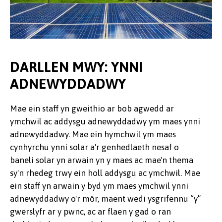
DARLLEN MWY: YNNI
ADNEWYDDADWY
Mae ein staff yn gweithio ar bob agwedd ar
ymchwil ac addysgu adnewyddadwy ym maes ynni
adnewyddadwy. Mae ein hymchwil ym maes
cynhyrchu ynni solar a'r genhedlaeth nesaf o
baneli solar yn arwain yn y maes ac mae'n thema
sy'n rhedeg trwy ein holl addysgu ac ymchwil. Mae
ein staff yn arwain y byd ym maes ymchwil ynni
adnewyddadwy o'r môr, maent wedi ysgrifennu “y”
gwerslyfr ar y pwnc, ac ar flaen y gad o ran