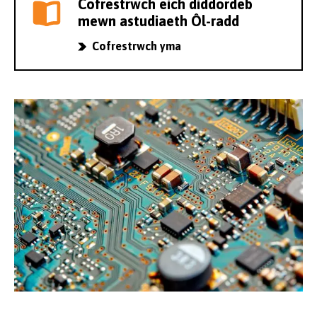
Cofrestrwch eich diddordeb
mewn astudiaeth Ôl-radd
Cofrestrwch yma