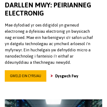
DARLLEN MWY: PEIRIANNEG
ELECTRONIG
Mae dyfodiad yr oes ddigidol yn gwneud
electroneg a dyfeisiau electronig yn bwysicach
nag erioed. Mae ein harbenigwyr o'r safon uchaf
yn datgelu technolegau ac ymchwil arloesol i'n
myfyrwyr. Ein huchelgais yw defnyddio micro a
nanodechnoleg i fanteisio i'r eithaf ar
ddeunyddiau a thechnegau newydd.
Dysgwch Fwy
GWELD EIN CYRSIAU