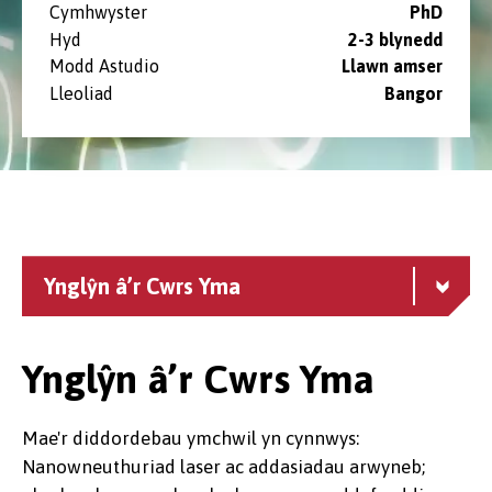
Cymhwyster
PhD
Hyd
2-3 blynedd
Modd Astudio
Llawn amser
Lleoliad
Bangor
Ynglŷn â’r Cwrs Yma
Ynglŷn â’r Cwrs Yma
Mae'r diddordebau ymchwil yn cynnwys:
Nanowneuthuriad laser ac addasiadau arwyneb;