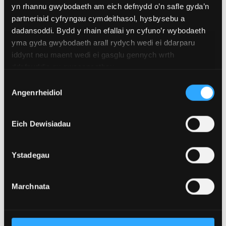
ganrif. Mae ein hymchwil a rhyngweithio eraill â
yn rhannu gwybodaeth am eich defnydd o’n safle gyda’n
diwydiant yn sicrhau bod ein cyrsiau'n
partneriaid cyfryngau cymdeithasol, hysbysebu a
dadansoddi. Bydd y rhain efallai yn cyfuno’r wybodaeth
adlewyrchu'r datblygiadau diweddaraf. Mae'r staff
yma gyda gwybodaeth arall rydych wedi ei ddarparu
yn ymarferwyr yn y maes sy'n gweithio ar
iddynt neu maent wedi ei gasglu gennych wrth
brojectau ar y cyd ac yn gweithredu fel
ddefnyddio eu gwasanaethau.
ymgynghorwyr i ddiwydiant.
Dewis
Angenrheidiol
Caniatâd
Dysgwch Fwy
GWELD EIN CYRSIAU
Eich Dewisiadau
Ystadegau
Marchnata