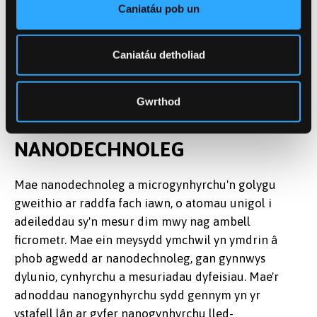
Caniatáu pob un
Caniatáu detholiad
Gwrthod
DARLLEN MWY:
NANODECHNOLEG
Mae nanodechnoleg a microgynhyrchu'n golygu
gweithio ar raddfa fach iawn, o atomau unigol i
adeileddau sy'n mesur dim mwy nag ambell
ficrometr. Mae ein meysydd ymchwil yn ymdrin â
phob agwedd ar nanodechnoleg, gan gynnwys
dylunio, cynhyrchu a mesuriadau dyfeisiau. Mae'r
adnoddau nanogynhyrchu sydd gennym yn yr
ystafell lân ar gyfer nanogynhyrchu lled-