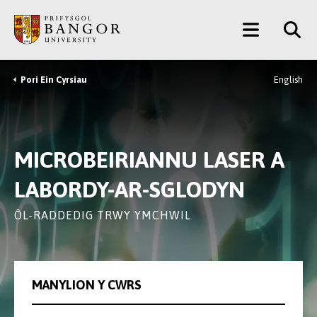
Neidio
Main
i’r
Prif
Menu
Gynnwys
Pori Ein Cyrsiau
English
Breadcrumb
MICROBEIRIANNU LASER A
LABORDY-AR-SGLODYN
ÔL-RADDEDIG TRWY YMCHWIL
MANYLION Y CWRS