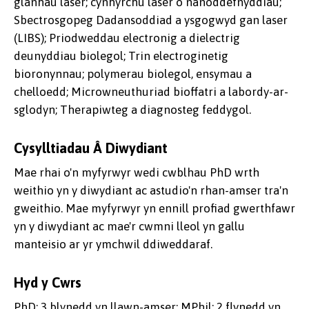
glanhau laser; cynhyrchu laser o nanoddefnyddiau;
Sbectrosgopeg Dadansoddiad a ysgogwyd gan laser
(LIBS); Priodweddau electronig a dielectrig
deunyddiau biolegol; Trin electroginetig
bioronynnau; polymerau biolegol, ensymau a
chelloedd; Microwneuthuriad bioffatri a labordy-ar-
sglodyn; Therapiwteg a diagnosteg feddygol.
Cysylltiadau Â Diwydiant
Mae rhai o'n myfyrwyr wedi cwblhau PhD wrth
weithio yn y diwydiant ac astudio'n rhan-amser tra'n
gweithio. Mae myfyrwyr yn ennill profiad gwerthfawr
yn y diwydiant ac mae'r cwmni lleol yn gallu
manteisio ar yr ymchwil ddiweddaraf.
Hyd y Cwrs
PhD: 3 blynedd yn llawn-amser; MPhil: 2 flynedd yn