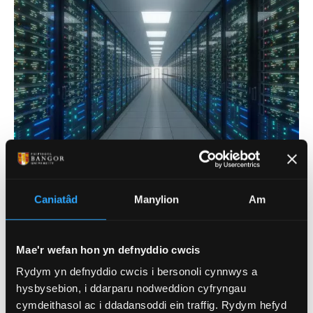
Caniatâd
Manylion
Am
DARLLEN MWY: GWYDDOR
DATA
Mae'r wefan hon yn defnyddio cwcis
Mae ein cyrsiau gwyddor data yn cyflwyno
Rydym yn defnyddio cwcis i bersonoli cynnwys a
myfyrwyr i dechnegau cyfoes dan arweiniad
hysbysebion, i ddarparu nodweddion cyfryngau
ymchwil a fydd yn dod yn arwydd o'r 21ain
cymdeithasol ac i ddadansoddi ein traffig. Rydym hefyd