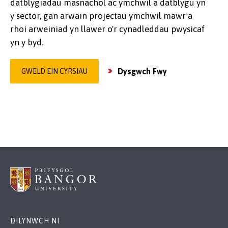
datblygiadau masnachol ac ymchwil a datblygu yn
y sector, gan arwain projectau ymchwil mawr a
rhoi arweiniad yn llawer o'r cynadleddau pwysicaf
yn y byd.
Dysgwch Fwy
GWELD EIN CYRSIAU
DILYNWCH NI