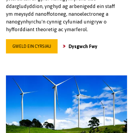
ddargludyddion, ynghyd ag arbenigedd ein staff
ym meysydd nanoffotoneg, nanoelectroneg a
nanogynhyrchu'n cynnig cyfuniad unigryw o
hyfforddiant theoretig ac ymarferol.
Dysgwch Fwy
GWELD EIN CYRSIAU