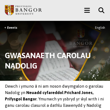
Neidio
Main
i’r
Prif
Menu
Gynnwys
Events
English
Breadcrumb
GWASANAETH CAROLAU
NADOLIG
Dewch i ymuno â ni am noson dwymgalon o garolau
Nadolig yn
Neuadd cyfareddol Prichard Jones,
Prifysgol Bangor
. Ymunwch yn ysbryd yr ŵyl wrth i ni
ganu carolau clasurol a dathlu llawenydd y Nadolig