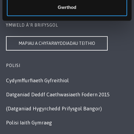
Cysylltwch â Ni
Gwrthod
YMWELD Â’R BRIFYSGOL
MAPIAU A CHYFARWYDDIADAU TEITHIO
POLISI
Cydymffurfiaeth Gyfreithiol
Datganiad Deddf Caethwasiaeth Fodern 2015
(Datganiad Hygyrchedd Prifysgol Bangor)
Polisi Iaith Gymraeg