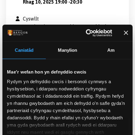
Rhag 10, 2025 19:00
-
20:30
Cyswllt
Ingrid Pedersen, Swyddog Digwyddiadau
Corfforaethol, Anrhydeddau ac Ymgysylltu
i.pedersen@bangor.ac.uk
Caniatâd
Manylion
Am
Lleoliad
Prifysgol Bangor, Prif Adeilad, Neuadd
Mae'r wefan hon yn defnyddio cwcis
Prichard-Jones, Bangor LL572DG
Rydym yn defnyddio cwcis i bersonoli cynnwys a
hysbysebion, i ddarparu nodweddion cyfryngau
ARCHEBWCH YMA. MAE'R DIGWYDDIAD YN
RHAD AC AM DDIM OND MAE ANGEN
cymdeithasol ac i ddadansoddi ein traffig. Rydym hefyd
COFRESTRU
yn rhannu gwybodaeth am eich defnydd o’n safle gyda’n
partneriaid cyfryngau cymdeithasol, hysbysebu a
dadansoddi. Bydd y rhain efallai yn cyfuno’r wybodaeth
yma gyda gwybodaeth arall rydych wedi ei ddarparu
iddynt neu maent wedi ei gasglu gennych wrth