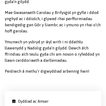
gyda’n gilydd.
Mae Gwasanaeth Carolau y Brifysgol yn gyfle i ddod
ynghyd ac i ddiolch, i glywed rhai perfformiadau
bendigedig gan Gôr y Siambr, ac i ymuno yn rhai o’ch
hoff garolau.
Ymunwch yn ysbryd yr ŵyl wrth i ni ddathlu
llawenydd y Nadolig gyda’n gilydd. Dewch â'ch
ffrindiau a'ch teulu gyda chi am noson o ryfeddod yn
llawn cerddoriaeth a darlleniadau.
Peidiwch â methu’r digwyddiad arbennig hwn!
Dyddiad ac Amser