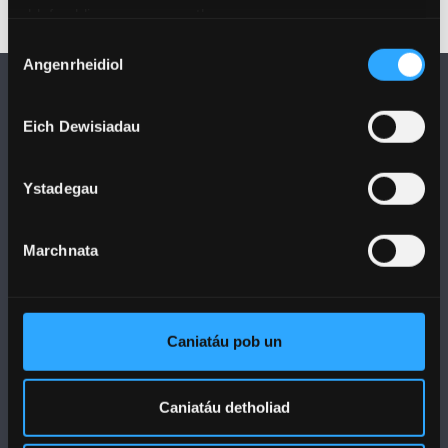
ddefnyddio eu gwasanaethau.
Dewis
Angenrheidiol
Caniatâd
Eich Dewisiadau
Ystadegau
DILYNWCH NI
Marchnata
Caniatáu pob un
PRIFYSGOL BANGOR
Bangor, Gwynedd, LL57 2DG, UK
Caniatáu detholiad
+44 1248 351 151