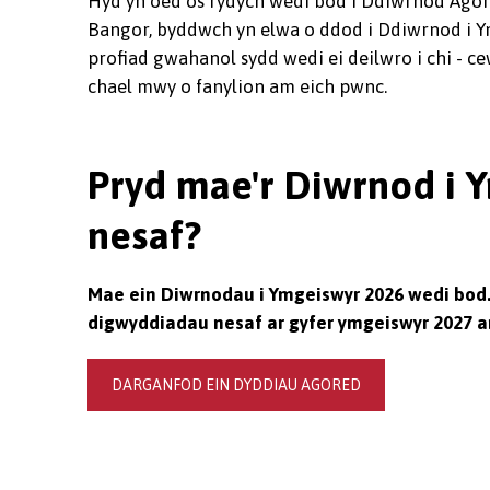
Hyd yn oed os rydych wedi bod i Ddiwrnod Ago
Bangor, byddwch yn elwa o ddod i Ddiwrnod i Y
profiad gwahanol sydd wedi ei deilwro i chi - ce
chael mwy o fanylion am eich pwnc.
Pryd mae'r Diwrnod i 
nesaf?
Mae ein Diwrnodau i Ymgeiswyr 2026 wedi bod.
digwyddiadau nesaf ar gyfer ymgeiswyr 2027 ar
DARGANFOD EIN DYDDIAU AGORED