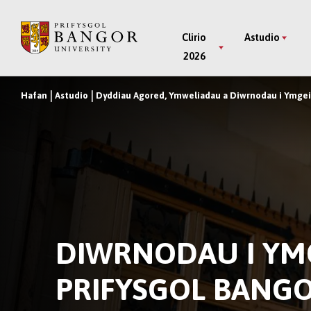
Neidio
i’r
Main
Clirio
Astudio
Prif
2026
Menu
Gynnwys
Hafan
Astudio
Dyddiau Agored, Ymweliadau a Diwrnodau i Ymge
Breadcrumb
DIWRNODAU I YM
PRIFYSGOL BANG