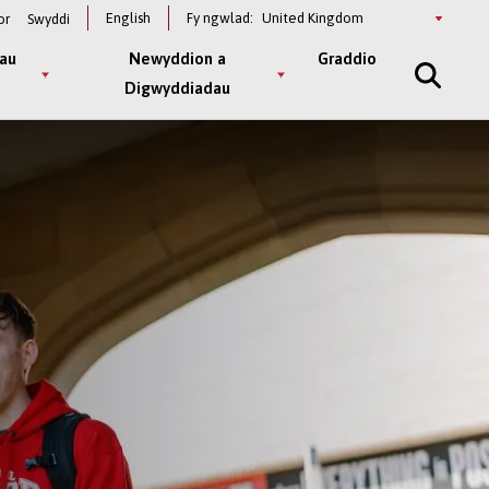
Select
English
Fy ngwlad:
or
Swyddi
a
country
au
Newyddion a
Graddio
Digwyddiadau