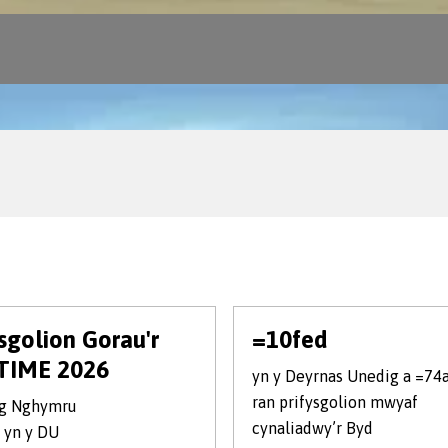
ysgolion Gorau'r
=10fed
TIME 2026
yn y Deyrnas Unedig a =74a
ran prifysgolion mwyaf
ng Nghymru
cynaliadwy’r Byd
 yn y DU