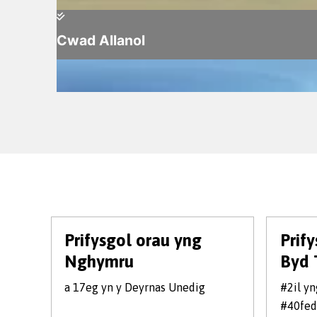
Prifysgol orau yng
Prif
Nghymru
Byd 
a 17eg yn y Deyrnas Unedig
#2il y
#40fed