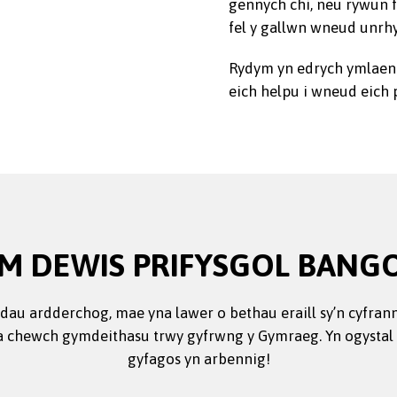
gennych chi, neu rywun 
fel y gallwn wneud unrh
Rydym yn edrych ymlaen 
eich helpu i wneud eich 
M DEWIS PRIFYSGOL BANG
ddau ardderchog, mae yna lawer o bethau eraill sy’n cyfran
s a chewch gymdeithasu trwy gyfrwng y Gymraeg. Yn ogystal
gyfagos yn arbennig!