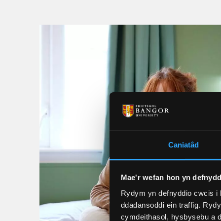
Caniatâd
Mae'r wefan hon yn defnydd
Rydym yn defnyddio cwcis i 
ddadansoddi ein traffig. Ryd
cymdeithasol, hysbysebu a d