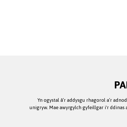
PA
Yn ogystal â’r addysgu rhagorol a’r adno
unigryw. Mae awyrgylch gyfeillgar i'r ddina