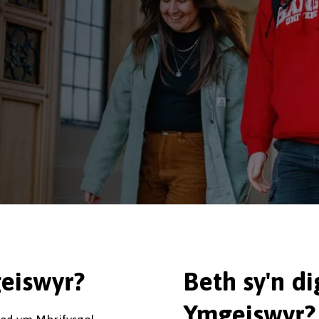
eiswyr?
Beth sy'n d
Ymgeiswyr?