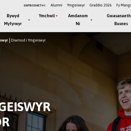
Alumni
Ymgeiswyr
Graddio 2026
Fy Mang
GWYBODAETH I:
Bywyd
Ymchwil
Amdanom
Gwasanaeth
Myfyrwyr
Ni
Busnes
iswyr
Diwrnod i Ymgeiswyr
GEISWYR
OR