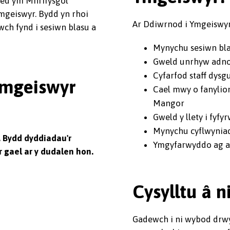
red ym Mhrifysgol
mgeiswyr. Bydd yn rhoi
Ar Ddiwrnod i Ymgeiswyr 
wch fynd i sesiwn blasu a
Mynychu sesiwn bla
Gweld unrhyw adno
Cyfarfod staff dysg
Ymgeiswyr
Cael mwy o fanylio
Mangor
Gweld y llety i fy
Mynychu cyflwyniad
 Bydd dyddiadau'r
Ymgyfarwyddo ag ad
 gael ar y dudalen hon.
Cysylltu â n
Gadewch i ni wybod drw