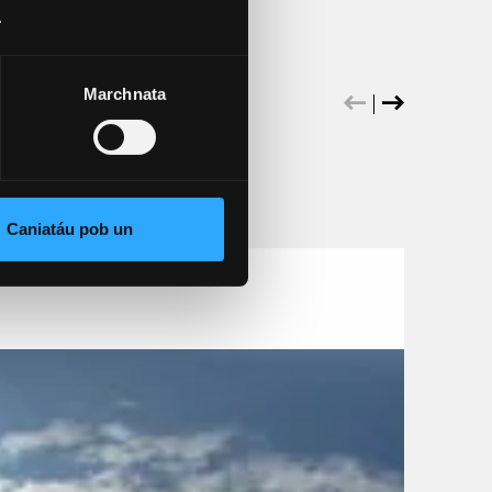
.
Marchnata
ennig
Caniatáu pob un