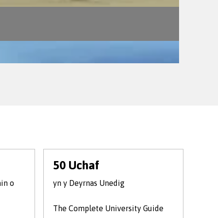
50 Uchaf
Lle
yn
in o
yn y Deyrnas Unedig
a'r 
The Complete University Guide