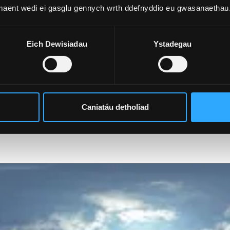
MWY O WYBODAETH
 maent wedi ei gasglu gennych wrth ddefnyddio eu gwasanaethau
MWY O WYBODAETH
Eich Dewisiadau
Ystadegau
1
1
1
1
/
/
/
/
4
4
4
4
lwg ar ein hadeiladau a'n hadnoddau arb
Caniatáu detholiad