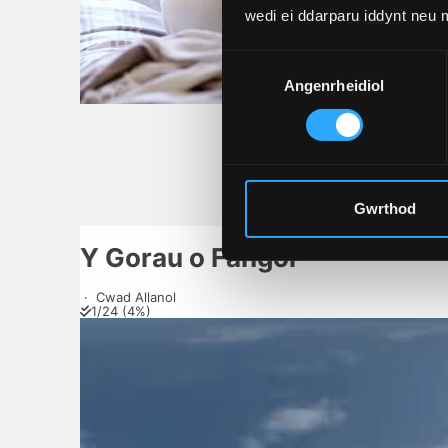
wedi ei ddarparu iddynt neu
Dewis
Angenrheidiol
Caniatâd
Cipo
Gwrthod