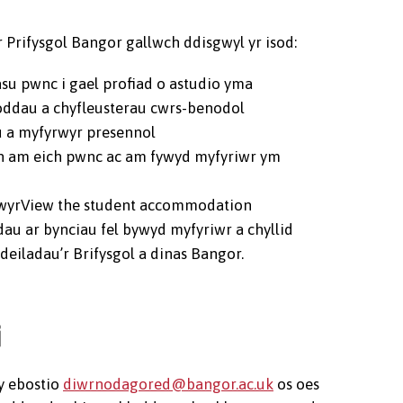
Prifysgol Bangor gallwch ddisgwyl yr isod:
su pwnc i gael profiad o astudio yma
ddau a chyfleusterau cwrs-benodol
u a myfyrwyr presennol
n am eich pwnc ac am fywyd myfyriwr ym
fyrwyrView the student accommodation
au ar bynciau fel bywyd myfyriwr a chyllid
eiladau’r Brifysgol a dinas Bangor.
i
y ebostio
diwrnodagored@bangor.ac.uk
os oes