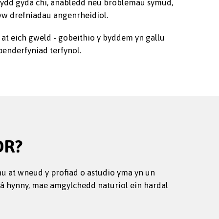
fydd gyda chi, anabledd neu broblemau symud,
yw drefniadau angenrheidiol.
at eich gweld - gobeithio y byddem yn gallu
penderfyniad terfynol.
OR?
nu at wneud y profiad o astudio yma yn un
 â hynny, mae amgylchedd naturiol ein hardal