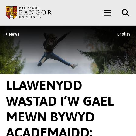
Neidio
Main
i’r
Prif
Menu
Gynnwys
News
English
Breadcrumb
LLAWENYDD
WASTAD I’W GAEL
MEWN BYWYD
ACADEMAIDD: