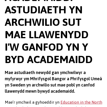
ASTUDIAETH YN
ARCHWILIO SUT
MAE LLAWENYDD
I'W GANFOD YN Y
BYD ACADEMAIDD
Mae astudiaeth newydd gan ymchwilwyr a
myfyrwyr ym Mhrifysgol Bangor a Phrifysgol Umeå
yn Sweden yn archwilio sut mae pobl yn canfod
llawenydd mewn bywyd academaidd.
Mae’r ymchwil a gyhoeddir yn
Education in the North