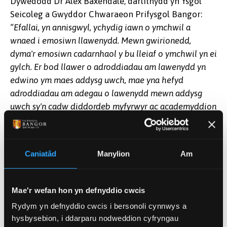
Dywedodd Dr Alex Baxendale, darlithydd yn Ysgol
Seicoleg a Gwyddor Chwaraeon Prifysgol Bangor:
“Efallai, yn annisgwyl, ychydig iawn o ymchwil a
wnaed i emosiwn llawenydd. Mewn gwirionedd,
dyma'r emosiwn cadarnhaol y bu lleiaf o ymchwil yn ei
gylch. Er bod llawer o adroddiadau am lawenydd yn
edwino ym maes addysg uwch, mae yna hefyd
adroddiadau am adegau o lawenydd mewn addysg
uwch sy'n cadw diddordeb myfyrwyr ac academyddion
eu gwaith a’u hastudiaethau.
”
Dywedodd Kirk P H Sullivan, Athro Ieithyddiaeth ym
Caniatâd
Manylion
Am
Mhrifysgol Umeå, ac Athro er Anrhydedd Addysg ym
Mhrifysgol Bangor,
“Mae’r ddeialog yn datblygu fel
sgwrs agored, wrth i bob safbwynt ddyfnhau ac
Mae'r wefan hon yn defnyddio cwcis
ehangu’r ddealltwriaeth unigol a chyfunol o lawenydd
Rydym yn defnyddio cwcis i bersonoli cynnwys a
mewn addysg uwch. Mae'r myfyrdodau a gynigir gan y
hysbysebion, i ddarparu nodweddion cyfryngau
sawl sy’n rhan o’r astudiaeth yn gwahodd ailystyried