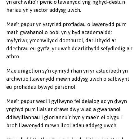
yn archwilio’r pwnc o lawenydd yng nghyd-destun
heriau yn y sector addysg uwch.
Mae'r papur yn ystyried profiadau o lawenydd pum
math gwahanol o bobl yn y byd academaidd:
myfyriwr, ymchwilydd doethurol, darlithydd ar
ddechrau eu gyrfa, yr uwch ddarlithydd sefydledig a'r
athro.
Mae unigolion sy'n cymryd rhan yn yr astudiaeth yn
archwilio llawenydd mewn addysg uwch o safbwynt
eu profiadau bywyd personol.
Mae'r papur wedi'i gyflwyno fel deialog ac yn dwyn
ynghyd pum llais ar draws dwy wlad a gwahanol
ddiwylliannau i gloriannu’r hyn y mae'n ei olygu i
brofi llawenydd mewn lleoliadau addysg uwch.