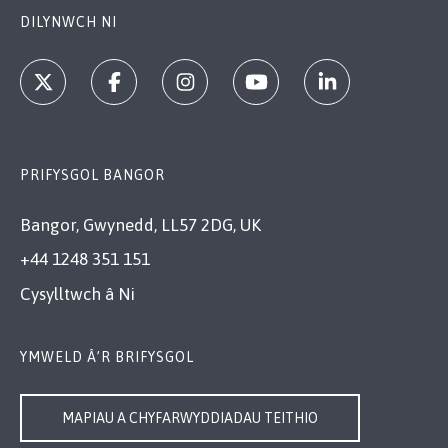
DILYNWCH NI
PRIFYSGOL BANGOR
Bangor, Gwynedd, LL57 2DG, UK
+44 1248 351 151
Cysylltwch â Ni
YMWELD Â’R BRIFYSGOL
MAPIAU A CHYFARWYDDIADAU TEITHIO