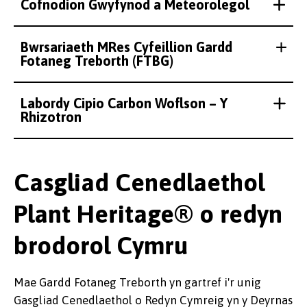
Cofnodion Gwyfynod a Meteorolegol
Bwrsariaeth MRes Cyfeillion Gardd
Fotaneg Treborth (FTBG)
Labordy Cipio Carbon Woflson – Y
Rhizotron
Casgliad Cenedlaethol
Plant Heritage® o redyn
brodorol Cymru
Mae Gardd Fotaneg Treborth yn gartref i'r unig
Gasgliad Cenedlaethol o Redyn Cymreig yn y Deyrnas