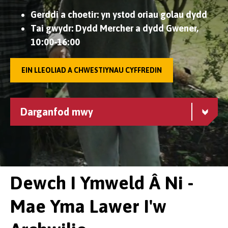
Gerddi a choetir: yn ystod oriau golau dydd
Tai gwydr: Dydd Mercher a dydd Gwener,
10:00-16:00
EIN LLEOLIAD A CHWESTIYNAU CYFFREDIN
Darganfod mwy
Dewch I Ymweld Â Ni -
Mae Yma Lawer I'w