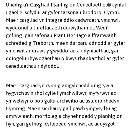
Unedig a'r Casgliad Planhigion Cenedlaethol® cyntaf
i gael ei sefydlu ar gyfer tacsonau brodorol Cymru.
Mae'r casgliad yn integreiddio cadwraeth, ymchwil
wyddonol a threftadaeth ddiwylliannol. Wedi'i
gefnogi gan safonau Plant Heritage a fframwaith
achrededig Treborth, mae'n darparu adnodd ar gyfer
ymchwil ar draws y gwyddorau a'r dyniaethau, gan
ddiogelu rhywogaethau o bwys rhanbarthol ar gyfer
cenedlaethau'r dyfodol.
Mae'r casgliad yn cynnig amgylchedd unigryw a
hygyrch sy'n rhoi cyfle i ymchwilwyr, myfyrwyr ac
ymwelwyr o bob gallu archwilio ac astudio rhedyn
Cymreig. Mae'n sicrhau y gall pawb ymgysylltu ag
amrywiaeth, morffoleg a chynefinoedd y planhigion
hyn, gan gefnogi cyfleoedd ymchwil ac addysgol.