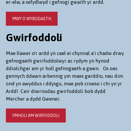
er-elw, a sefydlwyd i gefnogi gwaith yr ardd.
MWY O WYBODAETH
Gwirfoddoli
Mae llawer o'r ardd yn cael ei chynnal a'i chadw drwy
gefnogaeth gwirfoddolwyr ac rydym yn hynod
ddiolchgar am yr holl gefnogaeth a gawn. Os oes
gennych ddawn arbennig ym maes garddio, neu dim
ond yn awyddus i ddysgu, mae pob croeso i chi yn yr
Ardd! Ceir diwrnodau gwirfoddoli bob dydd
Mercher a dydd Gwener.
YMHOLI AM WIRFODDOLI