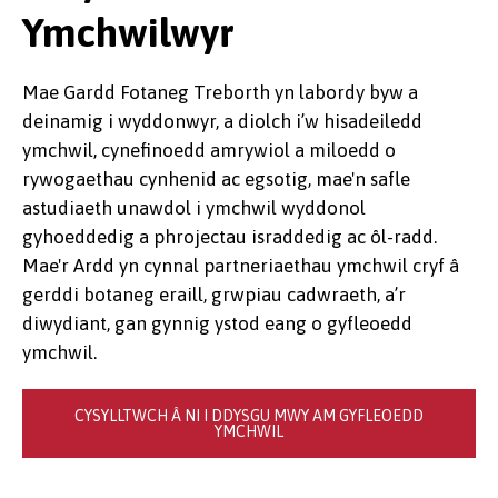
Ymchwilwyr
Mae Gardd Fotaneg Treborth yn labordy byw a
deinamig i wyddonwyr, a diolch i’w hisadeiledd
ymchwil, cynefinoedd amrywiol a miloedd o
rywogaethau cynhenid ac egsotig, mae'n safle
astudiaeth unawdol i ymchwil wyddonol
gyhoeddedig a phrojectau israddedig ac ôl-radd.
Mae'r Ardd yn cynnal partneriaethau ymchwil cryf â
gerddi botaneg eraill, grwpiau cadwraeth, a’r
diwydiant, gan gynnig ystod eang o gyfleoedd
ymchwil.
CYSYLLTWCH Â NI I DDYSGU MWY AM GYFLEOEDD
YMCHWIL