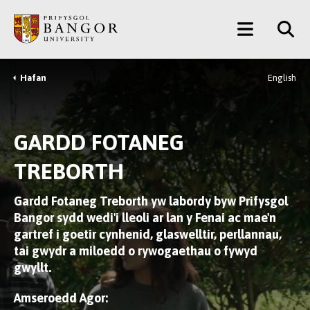
Neidio
Main
i’r
Prif
Menu
Gynnwys
Hafan
English
Breadcrumb
GARDD FOTANEG
TREBORTH
Gardd Fotaneg Treborth yw labordy byw Prifysgol
Bangor sydd wedi'i lleoli ar lan y Fenai ac mae'n
gartref i goetir cynhenid, glaswelltir, perllannau,
tai gwydr a miloedd o rywogaethau o fywyd
gwyllt.
Amseroedd Agor: