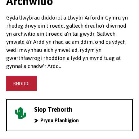
Archwilio
Gyda llwybrau diddorol a Llwybr Arfordir Cymru yn
rhedeg drwy ein tiroedd, gallech dreulio'r diwrnod
yn archwilio ein tiroedd a'n tai gwydr. Gallwch
ymweld â’r Ardd yn rhad ac am ddim, ond os ydych
wedi mwynhau eich ymweliad, rydym yn
gwerthfawrogi rhoddion a fydd yn mynd tuag at
gynnal a chadw'r Ardd..
RHODDI
Siop Treborth
Prynu Planhigion