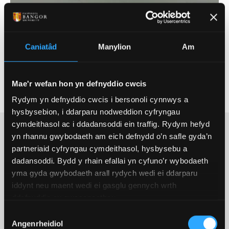
Caniatâd
Manylion
Am
Disgrifiad o'r daith 360 a mwy o
wybodaeth
Mae'r wefan hon yn defnyddio cwcis
Rydym yn defnyddio cwcis i bersonoli cynnwys a
hysbysebion, i ddarparu nodweddion cyfryngau
cymdeithasol ac i ddadansoddi ein traffig. Rydym hefyd
yn rhannu gwybodaeth am eich defnydd o’n safle gyda’n
partneriaid cyfryngau cymdeithasol, hysbysebu a
Projectau Cadwraeth
dadansoddi. Bydd y rhain efallai yn cyfuno’r wybodaeth
yma gyda gwybodaeth arall rydych wedi ei ddarparu
Planhigion
iddynt neu maent wedi ei gasglu gennych wrth
ddefnyddio eu gwasanaethau.
Dewis
Mae cadwraeth wrth wraidd popeth a wnawn yma
Angenrheidiol
Caniatâd