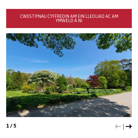
CWESTIYNAU CYFFREDIN AM EIN LLEOLIAD AC AM
YMWELD Â NI
1
/
5