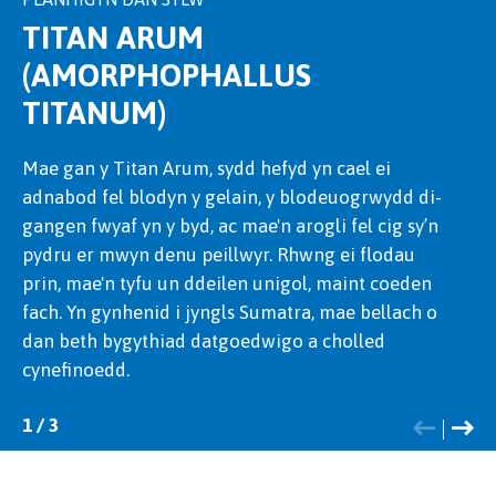
TITAN ARUM
(AMORPHOPHALLUS
TITANUM)
Mae Dicksonia Antarctica yn
Mae
Aristolochia labiata
yn ddringwr o Frasil sydd
goedredynen sy'n
tyfu'n araf gyda boncyff trwchus, ffibrog a dail
â blodau cigog, brith sy'n arogli fel cig sy’n pydru i
Mae gan y Titan Arum, sydd hefyd yn cael ei
bwaog, cain. Yn gynhenid i goedwigoedd oer a
ddenu pryfed peillio. Mae’r peillwyr yn mynd i
adnabod fel blodyn y gelain, y blodeuogrwydd di-
llaith Awstralia, mae'n ychwanegu naws
mewn i'r blodyn trwy ffenestr dryloyw, lle mae
gangen fwyaf yn y byd, ac mae'n arogli fel cig sy’n
gynhanesyddol at erddi cysgodol. Gan dyfu dim
blew sy'n pwyntio am i mewn yn eu dal nes bod y
pydru er mwyn denu peillwyr. Rhwng ei flodau
ond ychydig gentimetrau'r flwyddyn, mae'n ffynnu
peillio wedi'i gwblhau. Mae'r blew wedyn yn
prin, mae'n tyfu un ddeilen unigol, maint coeden
mewn amodau llaith a chysgodol, gan greu
ymlacio, ac mae'r pryfed yn cael eu rhyddhau i
fach. Yn gynhenid i jyngls Sumatra, mae bellach o
canolbwynt trawiadol yn yr ardd gors.
ymweld â blodyn arall.
dan beth bygythiad datgoedwigo a cholled
cynefinoedd.
1
1
1
/
/
/
3
3
3