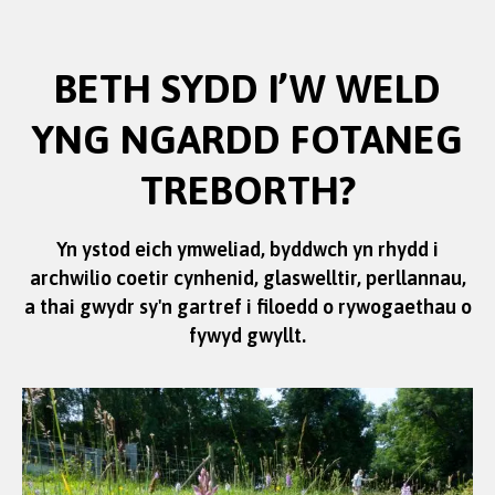
BETH SYDD I’W WELD
YNG NGARDD FOTANEG
TREBORTH?
Yn ystod eich ymweliad, byddwch yn rhydd i
archwilio coetir cynhenid, glaswelltir, perllannau,
a thai gwydr sy'n gartref i filoedd o rywogaethau o
fywyd gwyllt.