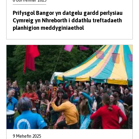
8 Gorffennaf 2025
Prifysgol Bangor yn datgelu gardd perlysiau
Cymreig yn Nhreborth i ddathlu treftadaeth
planhigion meddyginiaethol
9 Mehefin 2025