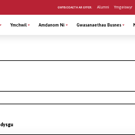
Alumni
Ymgeiswyr
GWYBODAETH AR GYFER:
Ymchwil
Amdanom Ni
Gwasanaethau Busnes
 dysgu