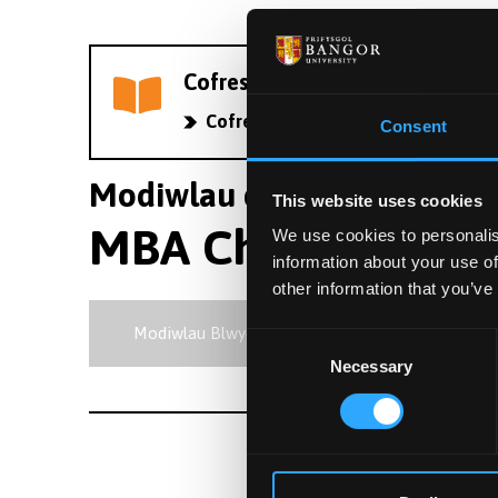
Cofrestrwch eich diddordeb me
Cofrestrwch yma
Consent
Modiwlau cwrs N3BN | MB
This website uses cookies
MBA Chartered Ba
We use cookies to personalis
information about your use of
other information that you’ve
Modiwlau Blwyddyn 1
Modiwlau Blwy
Consent
Necessary
Selection