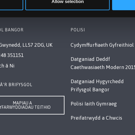
Allow selection
OL BANGOR
POLISI
Gwynedd, LL57 2DG, UK
Cydymffurfiaeth Gyfreithiol
248 351151
Datganiad Deddf
ch â Ni
Caethwasiaeth Modern 201
Datganiad Hygyrchedd
Â’R BRIFYSGOL
Prifysgol Bangor
MAPIAU A
Polisi Iaith Gymraeg
YFARWYDDIADAU TEITHIO
Preifatrwydd a Chwcis