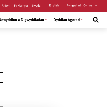
Select
English
Fy ngwlad:
Rhieni
Fy Mangor
Swyddi
a
country
Newyddion a Digwyddiadau
Dyddiau Agored