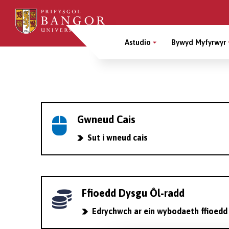
Sgipiwch
i’r
Main
prif
Astudio
Bywyd Myfyrwyr
gynnwys
Menu
Breadcrumb
Gwneud Cais
Sut i wneud cais
Ffioedd Dysgu Ôl-radd
Edrychwch ar ein wybodaeth ffioedd