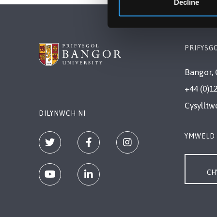
Decline
PRIFYSG
Bangor, 
+44 (0)1
Cysylltw
DILYNWCH NI
YMWELD 
CH