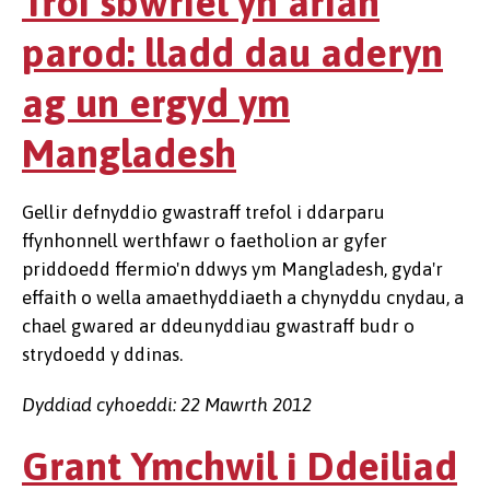
Troi sbwriel yn arian
parod: lladd dau aderyn
ag un ergyd ym
Mangladesh
Gellir defnyddio gwastraff trefol i ddarparu
ffynhonnell werthfawr o faetholion ar gyfer
priddoedd ffermio'n ddwys ym Mangladesh, gyda'r
effaith o wella amaethyddiaeth a chynyddu cnydau, a
chael gwared ar ddeunyddiau gwastraff budr o
strydoedd y ddinas.
Dyddiad cyhoeddi: 22 Mawrth 2012
Grant Ymchwil i Ddeiliad