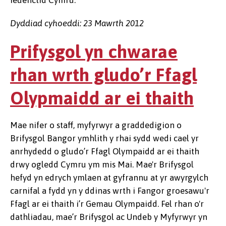
Ieuenctid Cymru.
Dyddiad cyhoeddi: 23 Mawrth 2012
Prifysgol yn chwarae
rhan wrth gludo’r Ffagl
Olypmaidd ar ei thaith
Mae nifer o staff, myfyrwyr a graddedigion o
Brifysgol Bangor ymhlith y rhai sydd wedi cael yr
anrhydedd o gludo’r Ffagl Olympaidd ar ei thaith
drwy ogledd Cymru ym mis Mai. Mae'r Brifysgol
hefyd yn edrych ymlaen at gyfrannu at yr awyrgylch
carnifal a fydd yn y ddinas wrth i Fangor groesawu'r
Ffagl ar ei thaith i’r Gemau Olympaidd. Fel rhan o'r
dathliadau, mae’r Brifysgol ac Undeb y Myfyrwyr yn