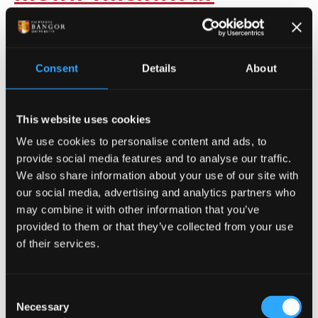
Ddementia
Yn dilyn y cyhoeddiad diweddar gan David Cameron,
Consent
Details
About
mae NWORTH , Uned Treialon Clinigol Prifysgol
Bangor, yn croesawu'r newyddion bod arian y DU ar
gyfer ymchwil Dementia ar fin dyblu i £ 66m erbyn
This website uses cookies
2015.
We use cookies to personalise content and ads, to
provide social media features and to analyse our traffic.
Dyddiad cyhoeddi: 27 Mawrth 2012
We also share information about your use of our site with
our social media, advertising and analytics partners who
Arwain gydag e-lyfrau
may combine it with other information that you’ve
provided to them or that they’ve collected from your use
of their services.
Bydd gwaith arloesol staff Canolfan Bedwyr ym maes
e-lyfrau Cymraeg yn cael lle blaenllaw ar y rhaglen
Pethe ar S4C heno (26 Mawrth 2012).
Consent
Necessary
Selection
Dyddiad cyhoeddi: 26 Mawrth 2012