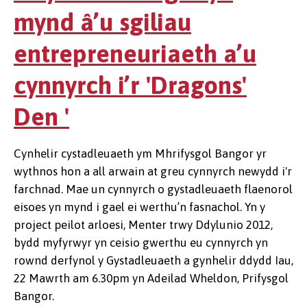
mynd â’u sgiliau
entrepreneuriaeth a’u
cynnyrch i’r 'Dragons'
Den '
Cynhelir cystadleuaeth ym Mhrifysgol Bangor yr
wythnos hon a all arwain at greu cynnyrch newydd i'r
farchnad. Mae un cynnyrch o gystadleuaeth flaenorol
eisoes yn mynd i gael ei werthu’n fasnachol. Yn y
project peilot arloesi, Menter trwy Ddylunio 2012,
bydd myfyrwyr yn ceisio gwerthu eu cynnyrch yn
rownd derfynol y Gystadleuaeth a gynhelir ddydd Iau,
22 Mawrth am 6.30pm yn Adeilad Wheldon, Prifysgol
Bangor.