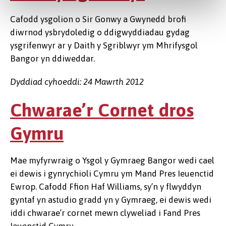
Cafodd ysgolion o Sir Gonwy a Gwynedd brofi
diwrnod ysbrydoledig o ddigwyddiadau gydag
ysgrifenwyr ar y Daith y Sgriblwyr ym Mhrifysgol
Bangor yn ddiweddar.
Dyddiad cyhoeddi: 24 Mawrth 2012
Chwarae’r Cornet dros
Gymru
Mae myfyrwraig o Ysgol y Gymraeg Bangor wedi cael
ei dewis i gynrychioli Cymru ym Mand Pres Ieuenctid
Ewrop. Cafodd Ffion Haf Williams, sy’n y flwyddyn
gyntaf yn astudio gradd yn y Gymraeg, ei dewis wedi
iddi chwarae’r cornet mewn clyweliad i Fand Pres