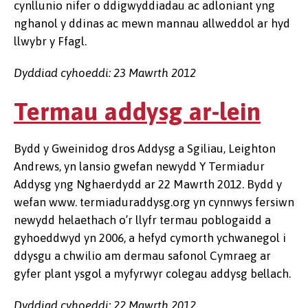
cynllunio nifer o ddigwyddiadau ac adloniant yng
nghanol y ddinas ac mewn mannau allweddol ar hyd
llwybr y Ffagl.
Dyddiad cyhoeddi: 23 Mawrth 2012
Termau addysg ar-lein
Bydd y Gweinidog dros Addysg a Sgiliau, Leighton
Andrews, yn lansio gwefan newydd Y Termiadur
Addysg yng Nghaerdydd ar 22 Mawrth 2012. Bydd y
wefan www. termiaduraddysg.org yn cynnwys fersiwn
newydd helaethach o’r llyfr termau poblogaidd a
gyhoeddwyd yn 2006, a hefyd cymorth ychwanegol i
ddysgu a chwilio am dermau safonol Cymraeg ar
gyfer plant ysgol a myfyrwyr colegau addysg bellach.
Dyddiad cyhoeddi: 22 Mawrth 2012