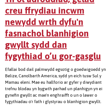
creu ffrydiau incwm
newydd wrth dyfu'n
fasnachol blanhigion
gwyllt sydd dan
fygythiad o’u gor-gasglu
Efallai bod dail palmwydd egsotig o goedwigoedd yn
Belize, Canolbarth America, sydd yn eich tusw Sul y
Mamau eleni. Mae eu hallforio ar gyfer y diwydiant
trefnu blodau yn bygwth parhad un planhigyn yn ei
gynefin gwyllt ac mae'n enghraifft o un o lawer o
fygythiadau o'r fath i glystyrau o blanhigion gwyllt.