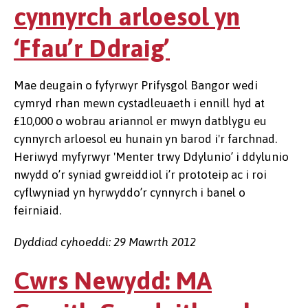
cynnyrch arloesol yn
‘Ffau’r Ddraig’
Mae deugain o fyfyrwyr Prifysgol Bangor wedi
cymryd rhan mewn cystadleuaeth i ennill hyd at
£10,000 o wobrau ariannol er mwyn datblygu eu
cynnyrch arloesol eu hunain yn barod i'r farchnad.
Heriwyd myfyrwyr 'Menter trwy Ddylunio’ i ddylunio
nwydd o’r syniad gwreiddiol i’r prototeip ac i roi
cyflwyniad yn hyrwyddo’r cynnyrch i banel o
feirniaid.
Dyddiad cyhoeddi: 29 Mawrth 2012
Cwrs Newydd: MA