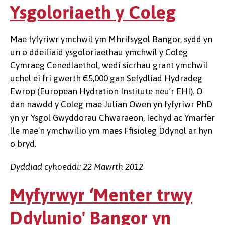
Ysgoloriaeth y Coleg
Mae fyfyriwr ymchwil ym Mhrifsygol Bangor, sydd yn
un o ddeiliaid ysgoloriaethau ymchwil y Coleg
Cymraeg Cenedlaethol, wedi sicrhau grant ymchwil
uchel ei fri gwerth €5,000 gan Sefydliad Hydradeg
Ewrop (European Hydration Institute neu’r EHI). O
dan nawdd y Coleg mae Julian Owen yn fyfyriwr PhD
yn yr Ysgol Gwyddorau Chwaraeon, Iechyd ac Ymarfer
lle mae’n ymchwilio ym maes Ffisioleg Ddynol ar hyn
o bryd.
Dyddiad cyhoeddi: 22 Mawrth 2012
Myfyrwyr ‘Menter trwy
Ddylunio' Bangor yn