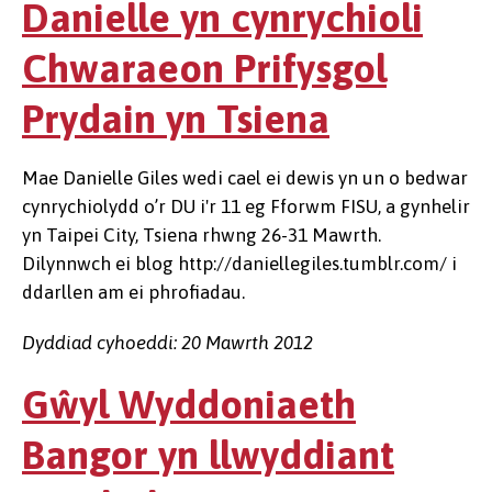
Danielle yn cynrychioli
Chwaraeon Prifysgol
Prydain yn Tsiena
Mae Danielle Giles wedi cael ei dewis yn un o bedwar
cynrychiolydd o’r DU i'r 11 eg Fforwm FISU, a gynhelir
yn Taipei City, Tsiena rhwng 26-31 Mawrth.
Dilynnwch ei blog http://daniellegiles.tumblr.com/ i
ddarllen am ei phrofiadau.
Dyddiad cyhoeddi: 20 Mawrth 2012
Gŵyl Wyddoniaeth
Bangor yn llwyddiant