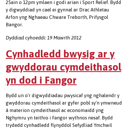
25ain o 12pm ymlaen i godi arian i Sport Relief. Bydd
y digwyddiad yn cael ei gynnal ar Drac Athletau
Arfon yng Nghaeau Chware Treborth, Prifysgol
Bangor.
Dyddiad cyhoeddi: 19 Mawrth 2012
Cynhadledd bwysig ar y
gwyddorau cymdeithasol
yn dod i Fangor
Bydd un o’r digwyddiadau pwysicaf yng nghalendr y
gwyddorau cymdeithasol ar gyfer pobl sy’n ymwneud
â materion cymdeithasol ac economaidd yng
Nghymru yn teithio i Fangor wythnos nesaf. Bydd
trydedd cynhadledd flynyddol Sefydliad Ymchwil