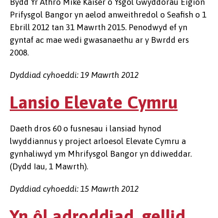
Bydd Yr Athro Mike Kaiser o Ysgol Gwyddorau Eigion
Prifysgol Bangor yn aelod anweithredol o Seafish o 1
Ebrill 2012 tan 31 Mawrth 2015. Penodwyd ef yn
gyntaf ac mae wedi gwasanaethu ar y Bwrdd ers
2008.
Dyddiad cyhoeddi: 19 Mawrth 2012
Lansio Elevate Cymru
Daeth dros 60 o fusnesau i lansiad hynod
lwyddiannus y project arloesol Elevate Cymru a
gynhaliwyd ym Mhrifysgol Bangor yn ddiweddar.
(Dydd Iau, 1 Mawrth).
Dyddiad cyhoeddi: 15 Mawrth 2012
Yn ôl adroddiad, gellid