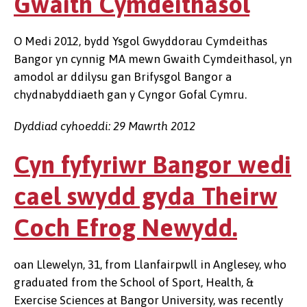
Gwaith Cymdeithasol
O Medi 2012, bydd Ysgol Gwyddorau Cymdeithas
Bangor yn cynnig MA mewn Gwaith Cymdeithasol, yn
amodol ar ddilysu gan Brifysgol Bangor a
chydnabyddiaeth gan y Cyngor Gofal Cymru.
Dyddiad cyhoeddi: 29 Mawrth 2012
Cyn fyfyriwr Bangor wedi
cael swydd gyda Theirw
Coch Efrog Newydd.
oan Llewelyn, 31, from Llanfairpwll in Anglesey, who
graduated from the School of Sport, Health, &
Exercise Sciences at Bangor University, was recently