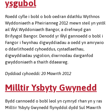
ysgubol
Roedd cyfle i bobl o bob oedran ddathlu Wythnos
Wyddoniaeth a Pheirianneg 2012 mewn steil yn ystôl
ail Ŵyl Wyddoniaeth Bangor, a drefnwyd gan
Brifysgol Bangor. Denodd yr Ŵyl gannoedd o bobl i
Fangor i fwynhau digwyddiadau a oedd yn amrywio
o ddarlithoedd cyhoeddus, cystadlaethau,
digwyddiadau ysgolion, diwrnodau darganfod
gwyddoniaeth a thaith ddaeareg.
Dyddiad cyhoeddi: 20 Mawrth 2012
Milltir Ysbyty Gwynedd
Bydd cannoedd o bobl leol yn cymryd rhan yn y ras
Milltir Ysbyty Gwynedd flynyddol dydd Sul Mawrth