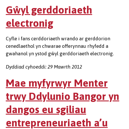
Gŵyl gerddoriaeth
electronig
Cyfle i fans cerddoriaeth wrando ar gerddorion
cenedlaethol yn chwarae offerynnau rhyfedd a
gwahanol yn ystod gŵyl gerddoriaeth electronig.
Dyddiad cyhoeddi: 29 Mawrth 2012
Mae myfyrwyr Menter
trwy Ddylunio Bangor yn
dangos eu sgiliau
entrepreneuriaeth a’u