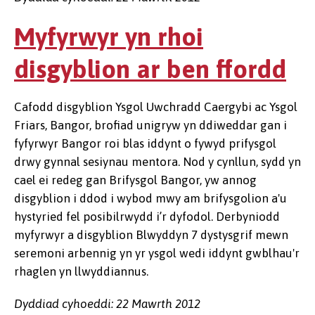
Myfyrwyr yn rhoi
disgyblion ar ben ffordd
Cafodd disgyblion Ysgol Uwchradd Caergybi ac Ysgol
Friars, Bangor, brofiad unigryw yn ddiweddar gan i
fyfyrwyr Bangor roi blas iddynt o fywyd prifysgol
drwy gynnal sesiynau mentora. Nod y cynllun, sydd yn
cael ei redeg gan Brifysgol Bangor, yw annog
disgyblion i ddod i wybod mwy am brifysgolion a'u
hystyried fel posibilrwydd i’r dyfodol. Derbyniodd
myfyrwyr a disgyblion Blwyddyn 7 dystysgrif mewn
seremoni arbennig yn yr ysgol wedi iddynt gwblhau'r
rhaglen yn llwyddiannus.
Dyddiad cyhoeddi: 22 Mawrth 2012