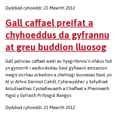
Dyddiad cyhoeddi: 21 Mawrth 2012
Gall caffael preifat a
chyhoeddus da gyfrannu
at greu buddion lluosog
Gall polisïau caffael wedi eu hysgrifennu’n ofalus fod
yn gymorth i awdurdodau lleol gyflawni amcanion
megis sicrhau arbedion a chefnogi busnesau lleol, yn
ôl yr Athro Dermot Cahill, Cyfarwyddwr y Sefydliad
Astudiaethau Cystadleuaeth a Chaffael a Phennaeth
Ysgol y Gyfraith Prifysgol Bangor.
Dyddiad cyhoeddi: 21 Mawrth 2012