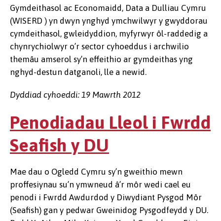
Gymdeithasol ac Economaidd, Data a Dulliau Cymru
(WISERD ) yn dwyn ynghyd ymchwilwyr y gwyddorau
cymdeithasol, gwleidyddion, myfyrwyr ôl-raddedig a
chynrychiolwyr o’r sector cyhoeddus i archwilio
themâu amserol sy’n effeithio ar gymdeithas yng
nghyd-destun datganoli, lle a newid.
Dyddiad cyhoeddi: 19 Mawrth 2012
Penodiadau Lleol i Fwrdd
Seafish y DU
Mae dau o Ogledd Cymru sy’n gweithio mewn
proffesiynau su’n ymwneud â’r môr wedi cael eu
penodi i Fwrdd Awdurdod y Diwydiant Pysgod Môr
(Seafish) gan y pedwar Gweinidog Pysgodfeydd y DU.