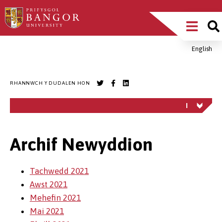
Sgipiwch
Main
i’r
prif
Menu
gynnwys
English
Breadcrumb
RHANNWCH Y DUDALEN HON
Archif Newyddion
Tachwedd 2021
Awst 2021
Mehefin 2021
Mai 2021