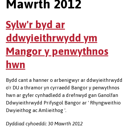
Mawrth 2012
Sylw'r byd ar
ddwyieithrwydd ym
Mangor y penwythnos
hwn
Bydd cant a hanner o arbenigwyr ar ddwyieithrwydd
o'r DU a thramor yn cyrraedd Bangor y penwythnos
hwn ar gyfer cynhadledd a drefnwyd gan Ganolfan
Ddwyieithrwydd Prifysgol Bangor ar ' Rhyngweithio
Dwyieithog ac Amlieithog '.
Dyddiad cyhoeddi: 30 Mawrth 2012