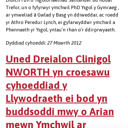
Diolch i un o Ysgoloriaethau Santander bu Robat
Trefor, un o fyfyrwyr ymchwil PhD Ysgol y Gymraeg ,
ar ymweliad â Gwlad y Basg yn ddiweddar, ac roedd
yr Athro Peredur Lynch, ei gyfarwyddwr ymchwil a
Phennaeth yr Ysgol, yntau’n rhan o’r ddirprwyaeth.
Dyddiad cyhoeddi: 27 Mawrth 2012
Uned Dreialon Clinigol
NWORTH yn croesawu
cyhoeddiad y
Llywodraeth ei bod yn
buddsoddi mwy o Arian
mewn Ymchwil ar