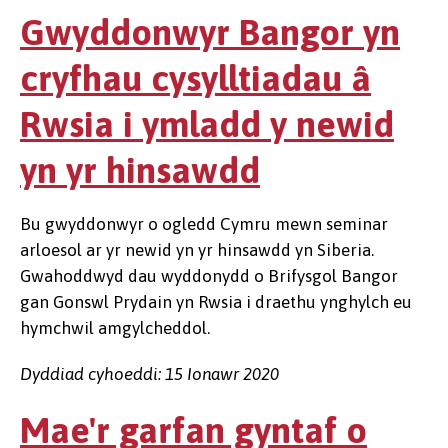
Gwyddonwyr Bangor yn
cryfhau cysylltiadau â
Rwsia i ymladd y newid
yn yr hinsawdd
Bu gwyddonwyr o ogledd Cymru mewn seminar
arloesol ar yr newid yn yr hinsawdd yn Siberia.
Gwahoddwyd dau wyddonydd o Brifysgol Bangor
gan Gonswl Prydain yn Rwsia i draethu ynghylch eu
hymchwil amgylcheddol.
Dyddiad cyhoeddi: 15 Ionawr 2020
Mae'r garfan gyntaf o