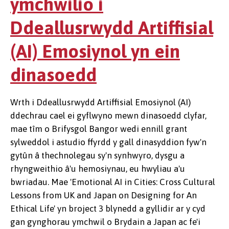
ymchwilio i
Ddeallusrwydd Artiffisial
(AI) Emosiynol yn ein
dinasoedd
Wrth i Ddeallusrwydd Artiffisial Emosiynol (AI)
ddechrau cael ei gyflwyno mewn dinasoedd clyfar,
mae tîm o Brifysgol Bangor wedi ennill grant
sylweddol i astudio ffyrdd y gall dinasyddion fyw'n
gytûn â thechnolegau sy'n synhwyro, dysgu a
rhyngweithio â'u hemosiynau, eu hwyliau a'u
bwriadau. Mae 'Emotional AI in Cities: Cross Cultural
Lessons from UK and Japan on Designing for An
Ethical Life' yn broject 3 blynedd a gyllidir ar y cyd
gan gynghorau ymchwil o Brydain a Japan ac fe'i