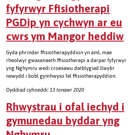
fyfyrwyr Ffisiotherapi
PGDip yn cychwyn ar eu
cwrs ym Mangor heddiw
Gyda phrinder ffisiotherapyddion yn aml, mae
rheolwyr gwasanaeth ffisiotherapi a darpar fyfyrwyr
yng Nghymru wedi croesawu datblygiad llwybr
newydd i bobl gymhwyso fel ffisiotherapyddion.
Dyddiad cyhoeddi: 13 Ionawr 2020
Rhwystrau i ofal iechyd i
gymunedau byddar yng
Nghymru