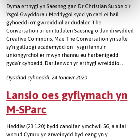
Dyma erthygl yn Saesneg gan Dr Christian Subbe o’r
Ysgol Gwyddorau Meddygol sydd yn cael ei hail
gyhoeddi o'r gwreiddiol ar dudalen The
Conversation ar ein tudalen Saesneg o dan drwydded
Creative Commons. Mae The Conversation yn safle
sy’n galluogi academyddion i ysgrifennu’n
uniongyrchol er mwyn rhannu eu harbenigedd
gyda’r cyhoedd. Darllenwch yr erthygl wreiddiol .
Dyddiad cyhoeddi: 24 Ionawr 2020
Lansio oes gyflymach yn
M-SParc
Heddiw (23.1.20) bydd canolfan ymchwil 5G, a allai
wneud Cymru yn arweinydd byd-eang yn y