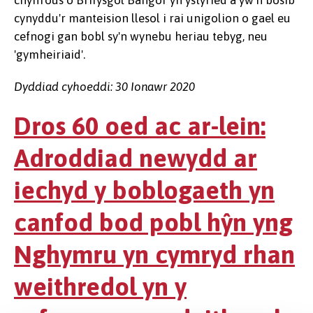
chyffrous o Brifysgol Bangor yn ystyried a yw'n bosib
cynyddu'r manteision llesol i rai unigolion o gael eu
cefnogi gan bobl sy'n wynebu heriau tebyg, neu
'gymheiriaid'.
Dyddiad cyhoeddi: 30 Ionawr 2020
Dros 60 oed ac ar-lein:
Adroddiad newydd ar
iechyd y boblogaeth yn
canfod bod pobl hŷn yng
Nghymru yn cymryd rhan
weithredol yn y