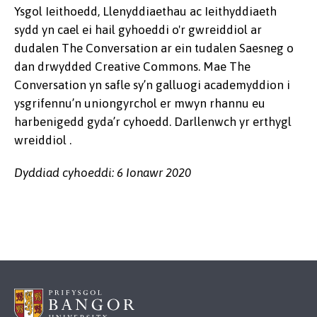
Ysgol Ieithoedd, Llenyddiaethau ac Ieithyddiaeth
sydd yn cael ei hail gyhoeddi o'r gwreiddiol ar
dudalen The Conversation ar ein tudalen Saesneg o
dan drwydded Creative Commons. Mae The
Conversation yn safle sy’n galluogi academyddion i
ysgrifennu’n uniongyrchol er mwyn rhannu eu
harbenigedd gyda’r cyhoedd. Darllenwch yr erthygl
wreiddiol .
Dyddiad cyhoeddi: 6 Ionawr 2020