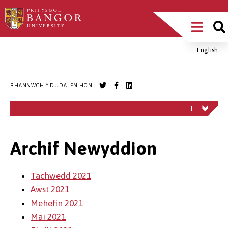
Sgipiwch
Main
i’r
prif
Menu
gynnwys
English
Breadcrumb
RHANNWCH Y DUDALEN HON
Archif Newyddion
Tachwedd 2021
Awst 2021
Mehefin 2021
Mai 2021