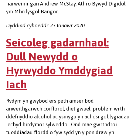
harweinir gan Andrew McStay, Athro Bywyd Digidol
ym Mhrifysgol Bangor.
Dyddiad cyhoeddi: 23 Ionawr 2020
Seicoleg gadarnhaol:
Dull Newydd o
Hyrwyddo Ymddygiad
Iach
Rydym yn gwybod ers peth amser bod
anweithgarwch corfforol, diet gwael, problem wrth
ddefnyddio alcohol ac ysmygu yn achosi goblygiadau
iechyd hirdymor sylweddol. Ond mae gwrthdroi
tueddiadau ffordd o fyw sydd yn y pen draw yn