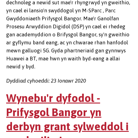
dechnoleg a newid sut mae'r rhyngrwyd yn gweithio,
yn cael ei lansio'n swyddogol yn M-SParc , Parc
Gwyddoniaeth Prifysgol Bangor. Mae'r Ganolfan
Prosesu Arwyddion Digidol (DSP) yn cael ei rhedeg
gan academyddion o Brifysgol Bangor, sy'n gweithio
ar gyflymu band eang, ac yn chwarae rhan hanfodol
mewn galluogi 5G. Gyda phartneriaid gan gynnwys
Huawei a BT, mae hwn yn waith byd-eang a allai
newid y byd.
Dyddiad cyhoeddi: 23 Ionawr 2020
Wynebu'r dyfodol -
Prifysgol Bangor yn
derbyn grant sylweddol i