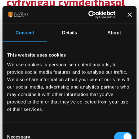
cyfryngau cymdeithasol
Mae pobl dros 60 oed yng Nghymru ar-lein ac yn
cymryd rhan weithredol yn y cyfryngau cymdeithasol,
Consent
Details
About
a gall hyn fod yn offeryn pwysig yng nghyd-destun
iechyd y cyhoedd. Mae 77 allan o pob 100 o bobl yng
Nghymru sy'n 16 oed neu'n hŷn yn defnyddio un neu
This website uses cookies
fwy o gyfryngau cymdeithasol. Mae 65 o blith y 100
We use cookies to personalise content and ads, to
yn defnyddio'r cyfryngau cymdeithasol bob dydd.
provide social media features and to analyse our traffic.
Daw'r canfyddiadau hyn o adroddiad newydd: Iechyd
We also share information about your use of our site with
y Boblogaeth mewn Oes Ddigidol: Patrymau yn y
our social media, advertising and analytics partners who
defnydd o'r cyfryngau cymdeithasol yng Nghymru g
may combine it with other information that you’ve
an Iechyd Cyhoeddus Cymru a Phrifysgol Bangor a
provided to them or that they’ve collected from your use
gyhoeddir heddiw.
of their services.
Dyddiad cyhoeddi: 28 Ionawr 2020
Consent
Necessary
Selection