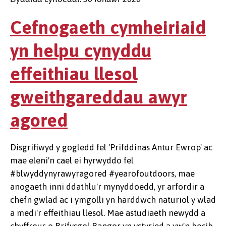
Cefnogaeth cymheiriaid
yn helpu cynyddu
effeithiau llesol
gweithgareddau awyr
agored
Disgrifiwyd y gogledd fel 'Prifddinas Antur Ewrop' ac
mae eleni'n cael ei hyrwyddo fel
#blwyddynyrawyragored #yearofoutdoors, mae
anogaeth inni ddathlu'r mynyddoedd, yr arfordir a
chefn gwlad ac i ymgolli yn harddwch naturiol y wlad
a medi'r effeithiau llesol. Mae astudiaeth newydd a