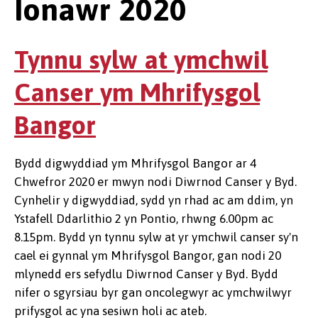
Ionawr 2020
Tynnu sylw at ymchwil
Canser ym Mhrifysgol
Bangor
Bydd digwyddiad ym Mhrifysgol Bangor ar 4
Chwefror 2020 er mwyn nodi Diwrnod Canser y Byd.
Cynhelir y digwyddiad, sydd yn rhad ac am ddim, yn
Ystafell Ddarlithio 2 yn Pontio, rhwng 6.00pm ac
8.15pm. Bydd yn tynnu sylw at yr ymchwil canser sy'n
cael ei gynnal ym Mhrifysgol Bangor, gan nodi 20
mlynedd ers sefydlu Diwrnod Canser y Byd. Bydd
nifer o sgyrsiau byr gan oncolegwyr ac ymchwilwyr
prifysgol ac yna sesiwn holi ac ateb.