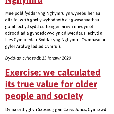
Mae pobl fyddar yng Nghymru yn wynebu heriau
difrifol wrth gael y wybodaeth a’r gwasanaethau
gofal iechyd sydd eu hangen arnyn nhw, yn ôl
adroddiad a gyhoeddwyd yn ddiweddar. ( Iechyd a
Lles Cymunedau Byddar yng Nghymru: Cwmpasu ar
gyfer Arolwg ledled Cymru ).
Dyddiad cyhoeddi: 13 Ionawr 2020
Exercise: we calculated
its true value for older
people and society
Dyma erthygl yn Saesneg gan Carys Jones, Cymrawd