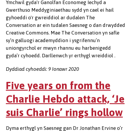
Ymchwil gyda'r Ganolfan Economeg Iechyd a
Gwerthuso Meddyginiaethau sydd yn cael ei hail
gyhoeddi o'r gwreiddiol ar dudalen The
Conversation ar ein tudalen Saesneg o dan drwydded
Creative Commons. Mae The Conversation yn safle
sy’n galluogi academyddion i ysgrifennu’n
uniongyrchol er mwyn rhannu eu harbenigedd
gyda’r cyhoedd. Darllenwch yr erthygl wreiddiol .
Dyddiad cyhoeddi: 9 Ionawr 2020
Five years on from the
Charlie Hebdo attack, ‘Je
suis Charlie’ rings hollow
Dyma erthygl yn Saesneg gan Dr Jonathan Ervine o’r