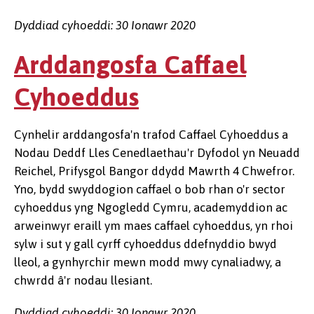
Dyddiad cyhoeddi: 30 Ionawr 2020
Arddangosfa Caffael
Cyhoeddus
Cynhelir arddangosfa'n trafod Caffael Cyhoeddus a
Nodau Deddf Lles Cenedlaethau'r Dyfodol yn Neuadd
Reichel, Prifysgol Bangor ddydd Mawrth 4 Chwefror.
Yno, bydd swyddogion caffael o bob rhan o'r sector
cyhoeddus yng Ngogledd Cymru, academyddion ac
arweinwyr eraill ym maes caffael cyhoeddus, yn rhoi
sylw i sut y gall cyrff cyhoeddus ddefnyddio bwyd
lleol, a gynhyrchir mewn modd mwy cynaliadwy, a
chwrdd â'r nodau llesiant.
Dyddiad cyhoeddi: 30 Ionawr 2020