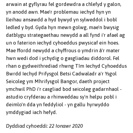
arwain at gyflyrau fel gordewdra a chlefyd y galon,
yn anodd awn. Mae'r problemau iechyd hyn yn
lleihau ansawdd a hyd bywyd yn sylweddol i bobl
ledled y byd. Gyda hyn mewn golwg, mae'n bwysig
datblygu strategaethau newydd a all fynd i'r afael ag
un o faterion iechyd cyhoeddus pwysicaf ein hoes.
Mae ffordd newydd a chyffrous o ymdrin â'r mater
hwn wedi dod i ychydig o gasgliadau diddorol. Fel
rhan o gydweithrediad rhwng Tîm Iechyd Cyhoeddus
Bwrdd Iechyd Prifysgol Betsi Cadwaladr a'r Ysgol
Seicoleg ym Mhrifysgol Bangor, daeth project
ymchwil PhD i'r casgliad bod seicoleg gadarnhaol -
astudio cryfderau a rhinweddau sy'n helpu pobl i
deimlo'n dda yn feddyliol - yn gallu hyrwyddo
ymddygiad iach hefyd.
Dyddiad cyhoeddi: 22 Ionawr 2020