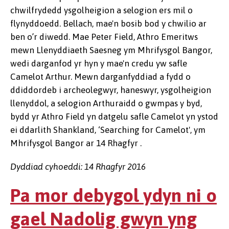
chwilfrydedd ysgolheigion a selogion ers mil o
flynyddoedd. Bellach, mae'n bosib bod y chwilio ar
ben o’r diwedd. Mae Peter Field, Athro Emeritws
mewn Llenyddiaeth Saesneg ym Mhrifysgol Bangor,
wedi darganfod yr hyn y mae'n credu yw safle
Camelot Arthur. Mewn darganfyddiad a fydd o
ddiddordeb i archeolegwyr, haneswyr, ysgolheigion
llenyddol, a selogion Arthuraidd o gwmpas y byd,
bydd yr Athro Field yn datgelu safle Camelot yn ystod
ei ddarlith Shankland, ‘Searching for Camelot', ym
Mhrifysgol Bangor ar 14 Rhagfyr .
Dyddiad cyhoeddi: 14 Rhagfyr 2016
Pa mor debygol ydyn ni o
gael Nadolig gwyn yng