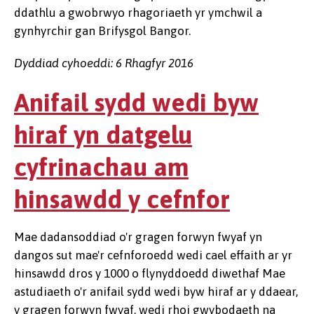
ddathlu a gwobrwyo rhagoriaeth yr ymchwil a
gynhyrchir gan Brifysgol Bangor.
Dyddiad cyhoeddi: 6 Rhagfyr 2016
Anifail sydd wedi byw
hiraf yn datgelu
cyfrinachau am
hinsawdd y cefnfor
Mae dadansoddiad o'r gragen forwyn fwyaf yn
dangos sut mae'r cefnforoedd wedi cael effaith ar yr
hinsawdd dros y 1000 o flynyddoedd diwethaf Mae
astudiaeth o'r anifail sydd wedi byw hiraf ar y ddaear,
y gragen forwyn fwyaf, wedi rhoi gwybodaeth na