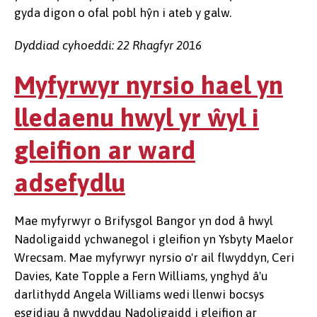
gyda digon o ofal pobl hŷn i ateb y galw.
Dyddiad cyhoeddi: 22 Rhagfyr 2016
Myfyrwyr nyrsio hael yn
lledaenu hwyl yr ŵyl i
gleifion ar ward
adsefydlu
Mae myfyrwyr o Brifysgol Bangor yn dod â hwyl
Nadoligaidd ychwanegol i gleifion yn Ysbyty Maelor
Wrecsam. Mae myfyrwyr nyrsio o'r ail flwyddyn, Ceri
Davies, Kate Topple a Fern Williams, ynghyd â'u
darlithydd Angela Williams wedi llenwi bocsys
esgidiau â nwyddau Nadoligaidd i gleifion ar