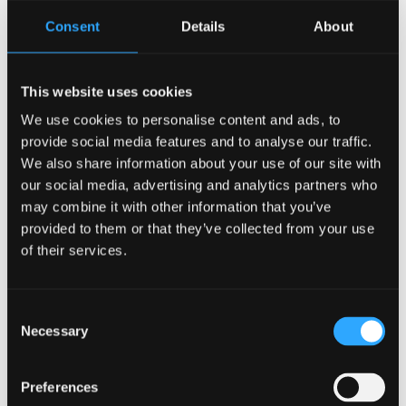
gwreiddiol ar dudalen The Conversation ar ein
Consent
Details
About
tudalen Saesneg o dan drwydded Creative Commons.
Mae The Conversation yn safle sy’n galluogi
academyddion i ysgrifennu’n uniongyrchol er mwyn
This website uses cookies
rhannu eu harbenigedd gyda’r cyhoedd. Darllenwch
We use cookies to personalise content and ads, to
yr erthygl wreiddiol
provide social media features and to analyse our traffic.
We also share information about your use of our site with
Dyddiad cyhoeddi: 15 Rhagfyr 2016
our social media, advertising and analytics partners who
may combine it with other information that you’ve
Perchennog Busnes
provided to them or that they’ve collected from your use
of their services.
Gemwaith Llewyrchus o
Ogledd Cymru yn
Consent
Necessary
Selection
Graddio
Preferences