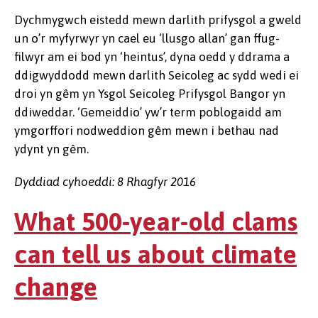
Dychmygwch eistedd mewn darlith prifysgol a gweld
un o’r myfyrwyr yn cael eu ‘llusgo allan’ gan ffug-
filwyr am ei bod yn ‘heintus’, dyna oedd y ddrama a
ddigwyddodd mewn darlith Seicoleg ac sydd wedi ei
droi yn gêm yn Ysgol Seicoleg Prifysgol Bangor yn
ddiweddar. ‘Gemeiddio’ yw’r term poblogaidd am
ymgorffori nodweddion gêm mewn i bethau nad
ydynt yn gêm.
Dyddiad cyhoeddi: 8 Rhagfyr 2016
What 500-year-old clams
can tell us about climate
change