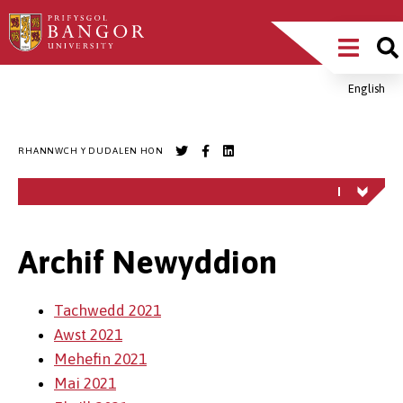
Sgipiwch
Main
i’r
prif
Menu
gynnwys
English
Breadcrumb
RHANNWCH Y DUDALEN HON
Archif Newyddion
Tachwedd 2021
Awst 2021
Mehefin 2021
Mai 2021