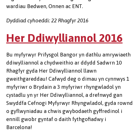
wardiau Bedwen, Onnen ac ENT.
Dyddiad cyhoeddi: 22 Rhagfyr 2016
Her Ddiwylliannol 2016
Bu myfyrwyr Prifysgol Bangor yn dathlu amrywiaeth
ddiwylliannol a chydweithio ar ddydd Sadwrn 10
Rhagfyr gyda Her Ddiwylliannol llawn
gweithgareddau! Cafwyd deg o dimau yn cynnwys 1
myfyriwr o Brydain a 3 myfyriwr rhyngwladol yn
cystadlu yn yr Her Ddiwylliannol, a drefnwyd gan
Swyddfa Cefnogi Myfyrwyr Rhyngwladol, gyda rownd
o gyflwyniadau a chwis gwybodaeth gyffredinol i
ennill gwobr gyntaf o daith fythgofiadwy i
Barcelona!