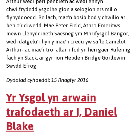
Arthur wedi peri penbleth ac wedi ennyn
chwilfrydedd ysgolheigion a selogion ers mil o
flynyddoedd. Bellach, mae'n bosib bod y chwilio ar
ben o’r diwedd. Mae Peter Field, Athro Emeritws
mewn Llenyddiaeth Saesneg ym Mhrifysgol Bangor,
wedi datgelu'r hyn y mae'n credu yw safle Camelot
Arthur- ac mae’r troi allan i fod yn hen gaer Rufeinig
fach yn Slack, ar gyrrion Hebden Bridge Gorllewin
Swydd Efrog
Dyddiad cyhoeddi: 15 Rhagfyr 2016
Yr Ysgol yn arwain
trafodaeth ar I, Daniel
Blake