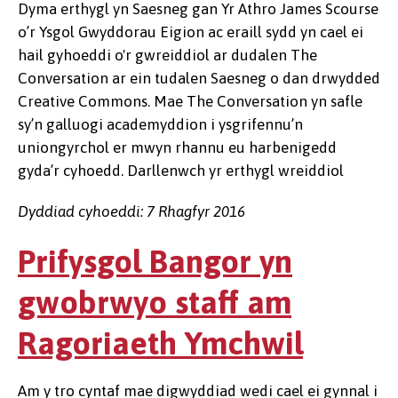
Dyma erthygl yn Saesneg gan Yr Athro James Scourse
o’r Ysgol Gwyddorau Eigion ac eraill sydd yn cael ei
hail gyhoeddi o'r gwreiddiol ar dudalen The
Conversation ar ein tudalen Saesneg o dan drwydded
Creative Commons. Mae The Conversation yn safle
sy’n galluogi academyddion i ysgrifennu’n
uniongyrchol er mwyn rhannu eu harbenigedd
gyda’r cyhoedd. Darllenwch yr erthygl wreiddiol
Dyddiad cyhoeddi: 7 Rhagfyr 2016
Prifysgol Bangor yn
gwobrwyo staff am
Ragoriaeth Ymchwil
Am y tro cyntaf mae digwyddiad wedi cael ei gynnal i