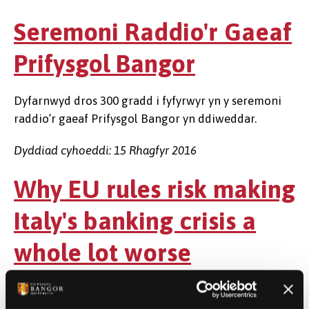
Seremoni Raddio'r Gaeaf
Prifysgol Bangor
Dyfarnwyd dros 300 gradd i fyfyrwyr yn y seremoni
raddio’r gaeaf Prifysgol Bangor yn ddiweddar.
Dyddiad cyhoeddi: 15 Rhagfyr 2016
Why EU rules risk making
Italy's banking crisis a
whole lot worse
Dyma erthygl yn Saesneg ganYr Athro Phil Molyneux
o'r Ysgol Fusnes sydd yn cael ei hail gyhoeddi o'r