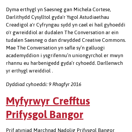
Dyma erthygl yn Saesneg gan Michela Cortese,
Darlithydd Cysylltol gyda'r Ysgol Astudiaethau
Creadigol a'r Cyfryngau sydd yn cael ei hail gyhoeddi
o'r gwreiddiol ar dudalen The Conversation ar ein
tudalen Saesneg o dan drwydded Creative Commons.
Mae The Conversation yn safle sy’n galluogi
academyddion i ysgrifennu’n uniongyrchol er mwyn
rhannu eu harbenigedd gyda’r cyhoedd. Darllenwch
yr erthygl wreiddiol .
Dyddiad cyhoeddi: 9 Rhagfyr 2016
Myfyrwyr Crefftus
Prifysgol Bangor
Prif atyniad Marchnad Nadolig Prifysgol Bangor