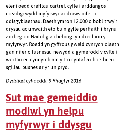
eleni oedd crefftau cartref, cyfle i arddangos
creadigrwydd myfyrwyr ar draws nifer o
ddisgyblaethau. Daeth ymron i 2,000 o bobl trwy'r
drysau ac unwaith eto bu'n gyfle perffaith i brynu
anrhegion Nadolig a chefnogi ymdrechion y
myfyrwyr. Roedd yn gyffrous gweld cynrychiolaeth
gan nifer o fusnesau newydd a gymerodd y cyfle i
werthu eu cynnyrch am y tro cyntaf a choethi eu
sgiliau busnes ar yr un pryd.
Dyddiad cyhoeddi: 9 Rhagfyr 2016
Sut mae gemeiddio
modiwl yn helpu
myfyrwyr i ddysgu