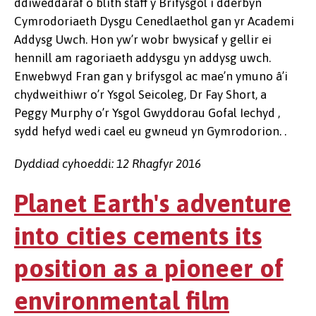
ddiweddaraf o blith staff y Brifysgol i dderbyn
Cymrodoriaeth Dysgu Cenedlaethol gan yr Academi
Addysg Uwch. Hon yw’r wobr bwysicaf y gellir ei
hennill am ragoriaeth addysgu yn addysg uwch.
Enwebwyd Fran gan y brifysgol ac mae’n ymuno â’i
chydweithiwr o’r Ysgol Seicoleg, Dr Fay Short, a
Peggy Murphy o’r Ysgol Gwyddorau Gofal Iechyd ,
sydd hefyd wedi cael eu gwneud yn Gymrodorion. .
Dyddiad cyhoeddi: 12 Rhagfyr 2016
Planet Earth's adventure
into cities cements its
position as a pioneer of
environmental film