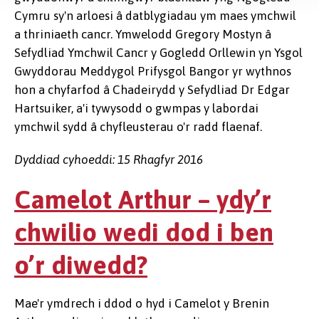
Cymru sy'n arloesi â datblygiadau ym maes ymchwil
a thriniaeth cancr. Ymwelodd Gregory Mostyn â
Sefydliad Ymchwil Cancr y Gogledd Orllewin yn Ysgol
Gwyddorau Meddygol Prifysgol Bangor yr wythnos
hon a chyfarfod â Chadeirydd y Sefydliad Dr Edgar
Hartsuiker, a'i tywysodd o gwmpas y labordai
ymchwil sydd â chyfleusterau o'r radd flaenaf.
Dyddiad cyhoeddi: 15 Rhagfyr 2016
Camelot Arthur – ydy’r
chwilio wedi dod i ben
o’r diwedd?
Mae'r ymdrech i ddod o hyd i Camelot y Brenin