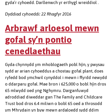
gyda’r cyhoedd. Darllenwch yr erthygl wreiddiol .
Dyddiad cyhoeddi: 22 Rhagfyr 2016
Arbrawf arloesol mewn
gofal sy’n pontio
cenedlaethau
Gyda chynnydd ym mhoblogaeth pobl hŷn, y pwysau
sydd ar arian cyhoeddus a chostau gofal plant, does
ryfedd bod ymchwil cynyddol i mewn i ffyrdd newydd
o ddarparu gofal. Mae bron i 625,000 o bobl hŷn dros
65 mlwydd oed yng Nghymru. Darganfuwyd
adroddiad diweddar gan The Family and Childcare
Trust bod dros 6.4 miliwn o bobl 65 oed a throsodd
ym Mhrydain yn byw mewn ardaloedd sydd ddim