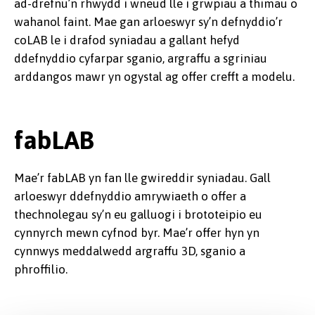
ad-drefnu’n rhwydd i wneud lle i grwpiau a thimau o
wahanol faint. Mae gan arloeswyr sy’n defnyddio’r
coLAB le i drafod syniadau a gallant hefyd
ddefnyddio cyfarpar sganio, argraffu a sgriniau
arddangos mawr yn ogystal ag offer crefft a modelu.
fabLAB
Mae’r fabLAB yn fan lle gwireddir syniadau. Gall
arloeswyr ddefnyddio amrywiaeth o offer a
thechnolegau sy’n eu galluogi i brototeipio eu
cynnyrch mewn cyfnod byr. Mae’r offer hyn yn
cynnwys meddalwedd argraffu 3D, sganio a
phroffilio.