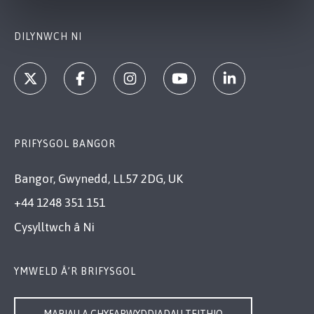
DILYNWCH NI
PRIFYSGOL BANGOR
Bangor, Gwynedd, LL57 2DG, UK
+44 1248 351 151
Cysylltwch â Ni
YMWELD Â’R BRIFYSGOL
MAPIAU A CHYFARWYDDIADAU TEITHIO