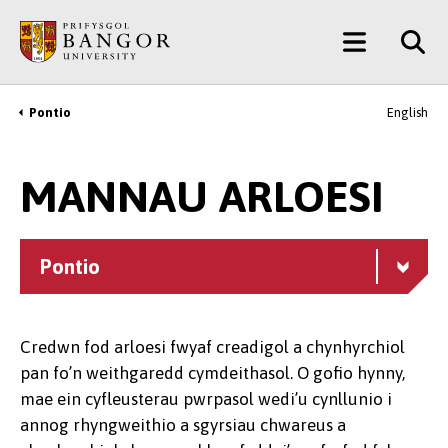
Neidio
Main
i’r
Prif
Menu
Gynnwys
Pontio
English
Breadcrumb
MANNAU ARLOESI
Pontio
Credwn fod arloesi fwyaf creadigol a chynhyrchiol
pan fo’n weithgaredd cymdeithasol. O gofio hynny,
mae ein cyfleusterau pwrpasol wedi’u cynllunio i
annog rhyngweithio a sgyrsiau chwareus a