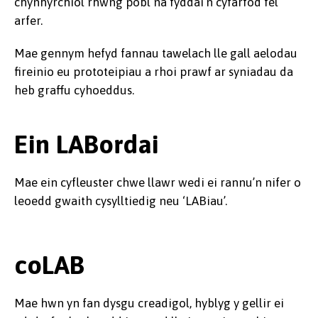
chynhyrchiol rhwng pobl na fyddai’n cyfarfod fel
arfer.
Mae gennym hefyd fannau tawelach lle gall aelodau
fireinio eu prototeipiau a rhoi prawf ar syniadau da
heb graffu cyhoeddus.
Ein LABordai
Mae ein cyfleuster chwe llawr wedi ei rannu’n nifer o
leoedd gwaith cysylltiedig neu ‘LABiau’.
coLAB
Mae hwn yn fan dysgu creadigol, hyblyg y gellir ei