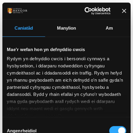
hackLAB
Yn y hackLAB gall arloeswyr ddefnyddio llwyfannau
Caniatâd
Manylion
Am
caledwedd a meddalwedd ffynhonnell agored i
archwilio sut bydd eu cynnyrch yn addasu ac ymateb
i newidiadau yn yr amgylchedd. Mae’n fan lle caiff
Mae'r wefan hon yn defnyddio cwcis
syniadau eu profi go iawn.
Rydym yn defnyddio cwcis i bersonoli cynnwys a
hysbysebion, i ddarparu nodweddion cyfryngau
cymdeithasol ac i ddadansoddi ein traffig. Rydym hefyd
mediaLAB
yn rhannu gwybodaeth am eich defnydd o’n safle gyda’n
partneriaid cyfryngau cymdeithasol, hysbysebu a
dadansoddi. Bydd y rhain efallai yn cyfuno’r wybodaeth
Mae’r mediaLAB yn canolbwyntio ar ddatblygu
yma gyda gwybodaeth arall rydych wedi ei ddarparu
deunydd marchnata o ansawdd i gynnyrch a
iddynt neu maent wedi ei gasglu gennych wrth
gwasanaethau ein harloeswyr. Mae’n gartref i
ddefnyddio eu gwasanaethau.
dechnoleg ac offer ffotograffiaeth, fideo, animeiddio
Dewis
a dylunio graffig.
Angenrheidiol
Caniatâd