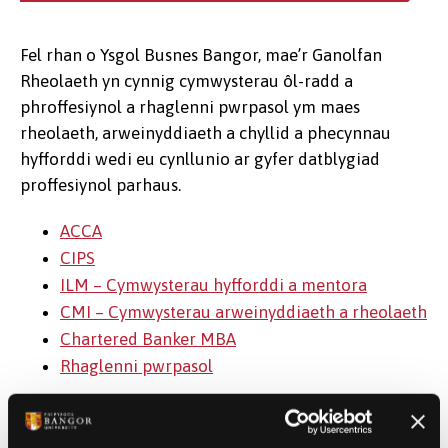
Fel rhan o Ysgol Busnes Bangor, mae’r Ganolfan
Rheolaeth yn cynnig cymwysterau ôl-radd a
phroffesiynol a rhaglenni pwrpasol ym maes
rheolaeth, arweinyddiaeth a chyllid a phecynnau
hyfforddi wedi eu cynllunio ar gyfer datblygiad
proffesiynol parhaus.
ACCA
CIPS
ILM – Cymwysterau hyfforddi a mentora
CMI – Cymwysterau arweinyddiaeth a rheolaeth
Chartered Banker MBA
Rhaglenni pwrpasol
Am ragor o wybodaeth am Hyfforddiant yn y
Ganolfan Rheolaeth cysylltwch â’r Tîm ar 01248 365