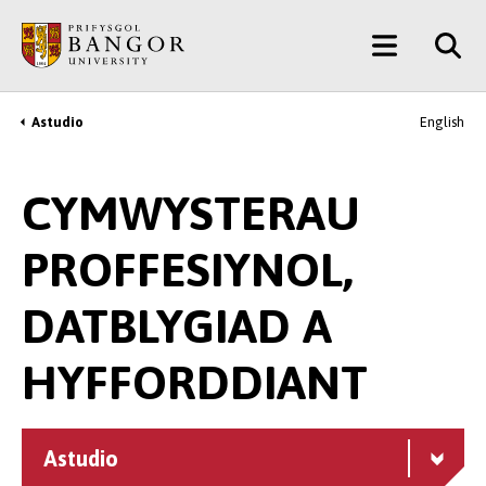
Neidio
Main
i’r
Prif
Menu
Gynnwys
Astudio
English
Breadcrumb
CYMWYSTERAU
PROFFESIYNOL,
DATBLYGIAD A
HYFFORDDIANT
Astudio