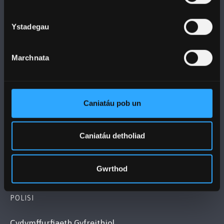
Ystadegau
PRIFYSGOL BANGOR
Marchnata
Bangor, Gwynedd, LL57 2DG, UK
+44 1248 351 151
Cysylltwch â Ni
Caniatáu pob un
YMWELD Â’R BRIFYSGOL
Caniatáu detholiad
MAPIAU A CHYFARWYDDIADAU TEITHIO
Gwrthod
POLISI
Cydymffurfiaeth Gyfreithiol