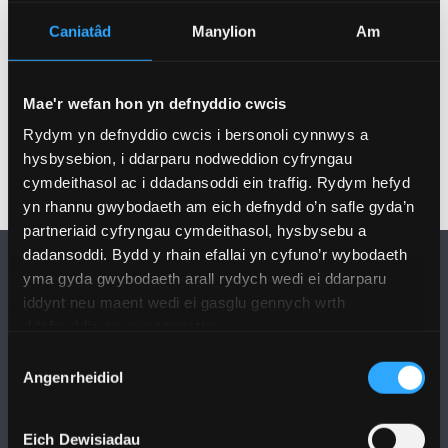
992 neu e-
Caniatâd
Manylion
Am
bostiwch
training@themanagementcentre.co.uk.
Mae'r wefan hon yn defnyddio cwcis
Rydym yn defnyddio cwcis i bersonoli cynnwys a
hysbysebion, i ddarparu nodweddion cyfryngau
cymdeithasol ac i ddadansoddi ein traffig. Rydym hefyd
yn rhannu gwybodaeth am eich defnydd o’n safle gyda’n
partneriaid cyfryngau cymdeithasol, hysbysebu a
dadansoddi. Bydd y rhain efallai yn cyfuno’r wybodaeth
yma gyda gwybodaeth arall rydych wedi ei ddarparu
iddynt neu maent wedi ei gasglu gennych wrth
ddefnyddio eu gwasanaethau.
Dewis
DILYNWCH NI
Angenrheidiol
Caniatâd
Eich Dewisiadau