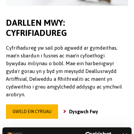
DARLLEN MWY:
CYFRIFIADUREG
Cyfrifiadureg yw sail pob agwedd ar gymdeithas,
mae'n sbardun i fusnes ac mae'n cyfoethogi
bywydau miliynau o bobl. Mae ein harbenigwyr
gyda'r gorau yn y byd ym meysydd Deallusrwydd
Artiffisial, Delweddu a Rhithrealiti ac maent yn
cydweithio i greu amgylchedd addysgu ac ymchwil
arobryn.
Dysgwch Fwy
GWELD EIN CYRSIAU