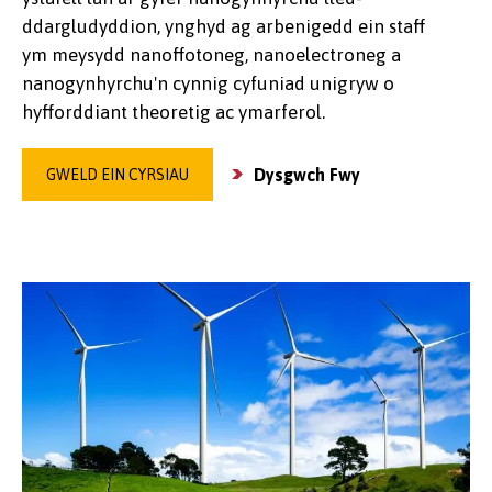
ddargludyddion, ynghyd ag arbenigedd ein staff
ym meysydd nanoffotoneg, nanoelectroneg a
nanogynhyrchu'n cynnig cyfuniad unigryw o
hyfforddiant theoretig ac ymarferol.
Dysgwch Fwy
GWELD EIN CYRSIAU