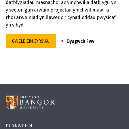
datblygiadau masnachol ac ymchwil a datblygu yn
y sector, gan arwain projectau ymchwil mawr a
rhoi arweiniad yn llawer o'r cynadleddau pwysicaf
yn y byd.
Dysgwch Fwy
GWELD EIN CYRSIAU
DILYNWCH NI