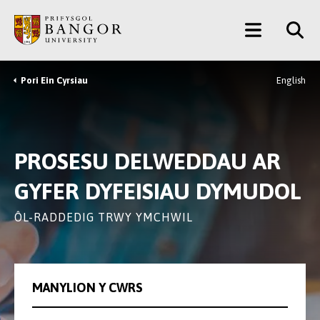
Neidio
Main
i’r
Prif
Menu
Gynnwys
Pori Ein Cyrsiau
English
Breadcrumb
PROSESU DELWEDDAU AR
GYFER DYFEISIAU DYMUDOL
ÔL-RADDEDIG TRWY YMCHWIL
MANYLION Y CWRS