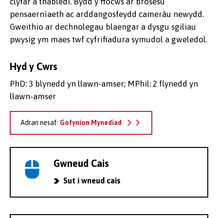
clyfar a thabledi. Bydd y ffocws ar brosesu
pensaernïaeth ac arddangosfeydd camerâu newydd.
Gweithio ar dechnolegau blaengar a dysgu sgiliau
pwysig ym maes twf cyfrifiadura symudol a gweledol.
Hyd y Cwrs
PhD: 3 blynedd yn llawn-amser; MPhil: 2 flynedd yn
llawn-amser
Adran nesaf:
Gofynion Mynediad
Gwneud Cais
Sut i wneud cais